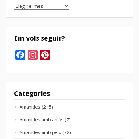
Arxius
del
bloc
Em vols seguir?
Facebook
Instagram
Pinterest
Categories
Amanides
(215)
Amanides amb arròs
(7)
Amanides amb peix
(72)