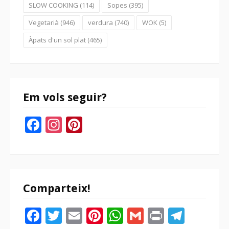
SLOW COOKING
(114)
Sopes
(395)
Vegetarià
(946)
verdura
(740)
WOK
(5)
Àpats d'un sol plat
(465)
Em vols seguir?
Facebook
Instagram
Pinterest
Comparteix!
Facebook
Twitter
Email
Pinterest
WhatsApp
Gmail
Print
Tele