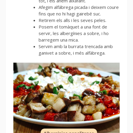
tot, i els anem aixafant.
Afegim alfábrega picada i deixem coure
fins que no hi hagi gairebé suc.
Retirem els alls i les seves peles.
Posem el tomàquet a una font de
servir, les albergínies a sobre, i ho
barregem una mica.
Servim amb la burrata trencada amb
ganivet a sobre, i més alfàbrega.