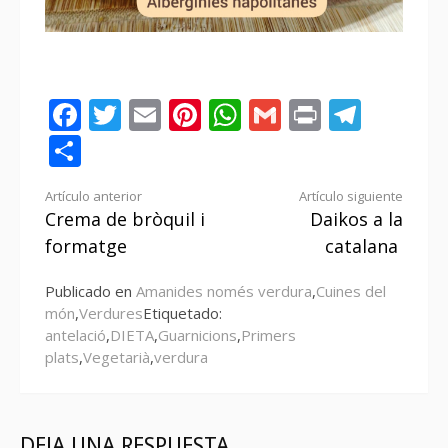
Facebook
Twitter
Email
Pinterest
WhatsApp
Gmail
Print
Tele
Compartir
Seguir
Artículo anterior
Artículo siguiente
Crema de bròquil i
Daikos a la
leyendo
formatge
catalana
Publicado en
Amanides només verdura
,
Cuines del
món
,
Verdures
Etiquetado:
antelació
,
DIETA
,
Guarnicions
,
Primers
plats
,
Vegetarià
,
verdura
DEJA UNA RESPUESTA