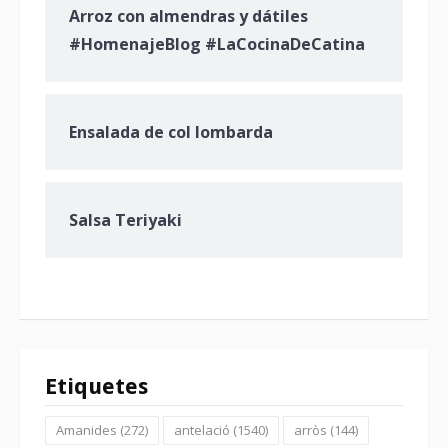
Arroz con almendras y dátiles
#HomenajeBlog #LaCocinaDeCatina
Ensalada de col lombarda
Salsa Teriyaki
Etiquetes
Amanides
(272)
antelació
(1540)
arròs
(144)