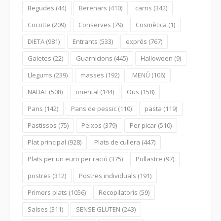
Begudes
(44)
Berenars
(410)
carns
(342)
Cocotte
(209)
Conserves
(79)
Cosmètica
(1)
DIETA
(981)
Entrants
(533)
exprés
(767)
Galetes
(22)
Guarnicions
(445)
Halloween
(9)
Llegums
(239)
masses
(192)
MENÚ
(106)
NADAL
(508)
oriental
(144)
Ous
(158)
Pans
(142)
Pans de pessic
(110)
pasta
(119)
Pastissos
(75)
Peixos
(379)
Per picar
(510)
Plat principal
(928)
Plats de cullera
(447)
Plats per un euro per ració
(375)
Pollastre
(97)
postres
(312)
Postres individuals
(191)
Primers plats
(1056)
Recopilatoris
(59)
Salses
(311)
SENSE GLUTEN
(243)