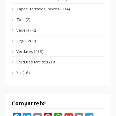
Tapes, torrades, pinxos
(334)
Tofu
(2)
Vedella
(42)
Vegà
(200)
Verdures
(433)
Verdures farcides
(18)
Xai
(16)
Comparteix!
Facebook
Twitter
Email
Pinterest
WhatsApp
Gmail
Print
Tele