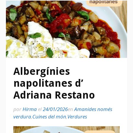
Albergínies
napolitanes d’
Adriana Restano
por
Hirma
el
24/01/2026
en
Amanides només
verdura
,
Cuines del món
,
Verdures