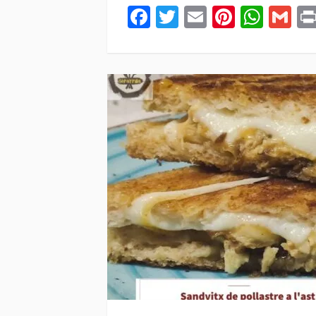
Facebook
Twitter
Email
Pintere
Wha
Gm