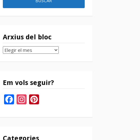
Arxius del bloc
Arxius
del
bloc
Em vols seguir?
Facebook
Instagram
Pinterest
Categories