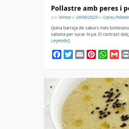
Pollastre amb peres i 
por
Hirma
el
24/05/2025
en
Carns
,
Pollast
Quina barreja de sabors més boníssima 
salseta per sucar-hi pa. El contrast dol
Leyendo]
Facebook
Twitter
Email
Pintere
Wha
Gm