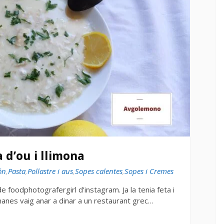
d’ou i llimona
ón
,
Pasta
,
Pollastre i aus
,
Sopes calentes
,
Sopes i Cremes
e foodphotografergirl d’instagram. Ja la tenia feta i
anes vaig anar a dinar a un restaurant grec…