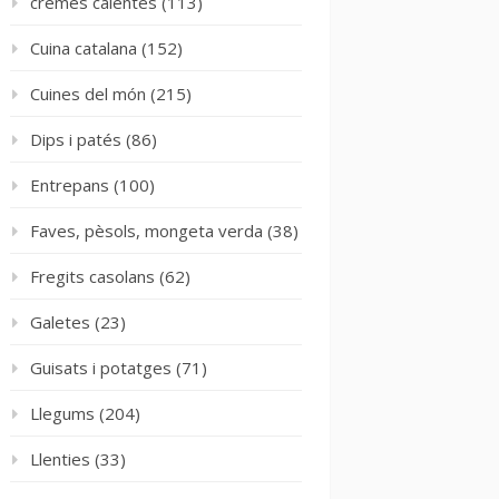
cremes calentes
(113)
Cuina catalana
(152)
Cuines del món
(215)
Dips i patés
(86)
Entrepans
(100)
Faves, pèsols, mongeta verda
(38)
Fregits casolans
(62)
Galetes
(23)
Guisats i potatges
(71)
Llegums
(204)
Llenties
(33)