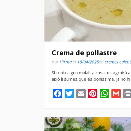
Crema de pollastre
por
Hirma
el
18/04/2025
en
cremes calent
Si teniu algun malalt a casa, us agrairà 
això li sumes que és boníssima, ja no 
Facebook
Twitter
Email
Pintere
Wha
Gm