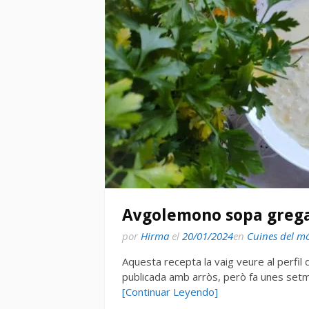
Avgolemono sopa grega 
por
Hirma
el
20/01/2024
en
Cuines del m
Aquesta recepta la vaig veure al perfil d
publicada amb arròs, però fa unes setm
[Continuar Leyendo]