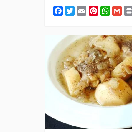
Facebook
Twitter
Email
Pintere
Wha
Gm