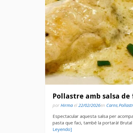
Pollastre amb salsa de
por
Hirma
el
22/02/2026
en
Carns
,
Pollast
Espectacular aquesta salsa per acompany
pasta que faci, també la portarà! Bruta
Leyendo]