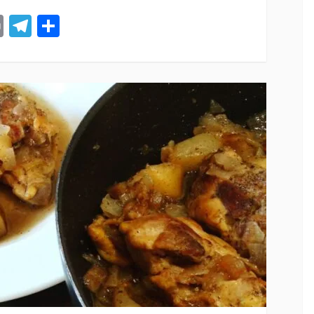
st
tsApp
ail
Print
Telegram
Compartir