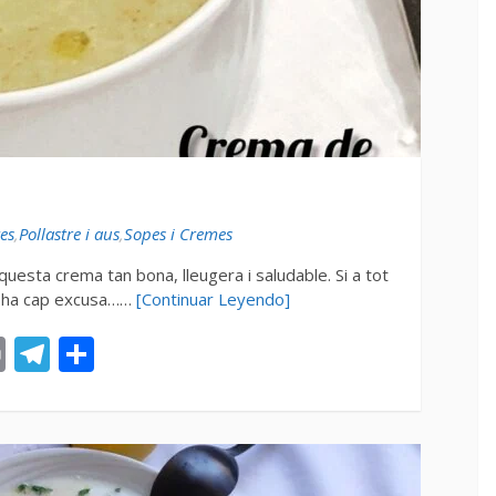
es
,
Pollastre i aus
,
Sopes i Cremes
aquesta crema tan bona, lleugera i saludable. Si a tot
hi ha cap excusa……
[Continuar Leyendo]
st
tsApp
ail
Print
Telegram
Compartir