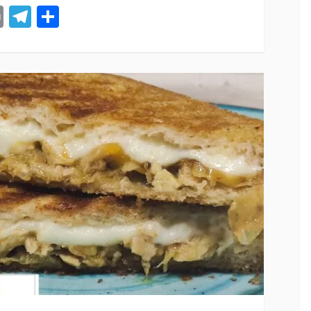
st
tsApp
ail
Print
Telegram
Compartir