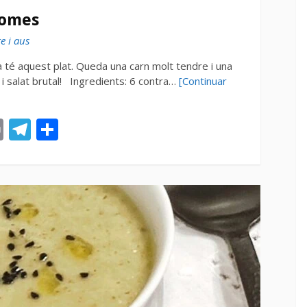
pomes
re i aus
té aquest plat. Queda una carn molt tendre i una
ç i salat brutal! Ingredients: 6 contra…
[Continuar
st
tsApp
ail
Print
Telegram
Compartir