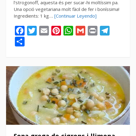
l’strogonoff, aquesta és per sucar-hi moltíssim pa.
Una opció vegetariana molt fàcil de fer i boníssima!
Ingredients: 1 kg….
[Continuar Leyendo]
Facebook
Twitter
Email
Pinterest
WhatsApp
Gmail
Print
Tele
Compartir