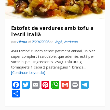
Estofat de verdures amb tofu a
l’estil italià
por
Hirma
el
26/04/2026
en
Vegà
,
Verdures
Avui també cuinem sense patiment animal, un plat
súper complert i saludable, que ademés està per
sucar-hi pa! Ingredients: 250g. tofu 400g.
tomàquets 1 ceba 2 pastanagues 1 branca…
[Continuar Leyendo]
Facebook
Twitter
Email
Pinterest
WhatsApp
Gmail
Print
Tele
Compartir