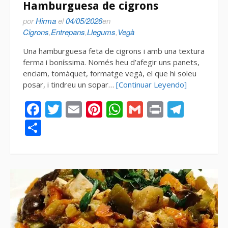
Hamburguesa de cigrons
por
Hirma
el
04/05/2026
en
Cigrons
,
Entrepans
,
Llegums
,
Vegà
Una hamburguesa feta de cigrons i amb una textura
ferma i boníssima. Només heu d’afegir uns panets,
enciam, tomàquet, formatge vegà, el que hi soleu
posar, i tindreu un sopar…
[Continuar Leyendo]
Facebook
Twitter
Email
Pinterest
WhatsApp
Gmail
Print
Tele
Compartir