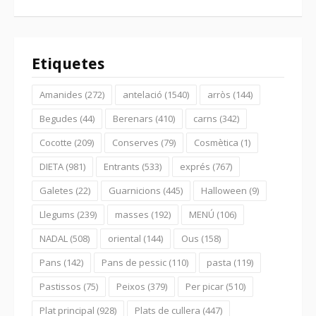
Etiquetes
Amanides
(272)
antelació
(1540)
arròs
(144)
Begudes
(44)
Berenars
(410)
carns
(342)
Cocotte
(209)
Conserves
(79)
Cosmètica
(1)
DIETA
(981)
Entrants
(533)
exprés
(767)
Galetes
(22)
Guarnicions
(445)
Halloween
(9)
Llegums
(239)
masses
(192)
MENÚ
(106)
NADAL
(508)
oriental
(144)
Ous
(158)
Pans
(142)
Pans de pessic
(110)
pasta
(119)
Pastissos
(75)
Peixos
(379)
Per picar
(510)
Plat principal
(928)
Plats de cullera
(447)