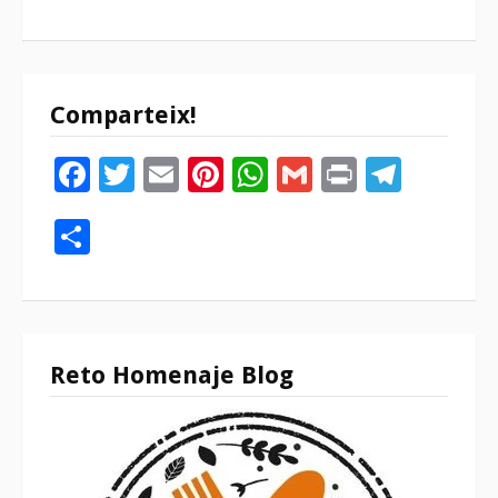
Comparteix!
Facebook
Twitter
Email
Pinterest
WhatsApp
Gmail
Print
Tele
Compartir
Reto Homenaje Blog