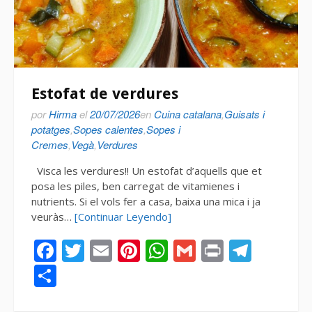
Estofat de verdures
por
Hirma
el
20/07/2026
en
Cuina catalana
,
Guisats i
potatges
,
Sopes calentes
,
Sopes i
Cremes
,
Vegà
,
Verdures
Visca les verdures!! Un estofat d’aquells que et
posa les piles, ben carregat de vitamienes i
nutrients. Si el vols fer a casa, baixa una mica i ja
veuràs…
[Continuar Leyendo]
Facebook
Twitter
Email
Pinterest
WhatsApp
Gmail
Print
Tele
Compartir