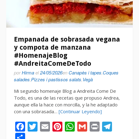
Empanada de sobrasada vegana
y compota de manzana
#HomenajeBlog
#AndreitaComeDeTodo
por
Hirma
el
24/05/2026
en
Canapès i tapes
,
Coques
salades
,
Pizzes i pastissos salats
,
Vegà
Mi segundo homenaje Blog a Andreita Come De
Todo, es una de las recetas que propuso Andrea,
aunque ella la hace con morcilla, y la he adaptado
con una sobrasada…
[Continuar Leyendo]
Facebook
Twitter
Email
Pinterest
WhatsApp
Gmail
Print
Tele
Compartir