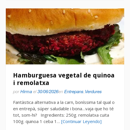
Hamburguesa vegetal de quinoa
i remolatxa
por
Hirma
el
30/06/2026
en
Entrepans
,
Verdures
Fantàstica alternativa a la carn, boníssima tal qual o
en entrepà, súper saludable i bona…vaja que ho té
tot, som-hi? Ingredients: 250g. remolatxa cuita
100g. quinoa 1 ceba 1…
[Continuar Leyendo]