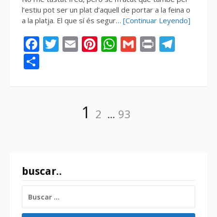
l’estiu pot ser un plat d’aquell de portar a la feina o
a la platja. El que sí és segur…
[Continuar Leyendo]
Facebook
Twitter
Email
Pinterest
WhatsApp
Gmail
Print
Tele
Compartir
Paginación
Página
Página
Página
1
2
…
93
de
entradas
buscar..
BUSCAR: