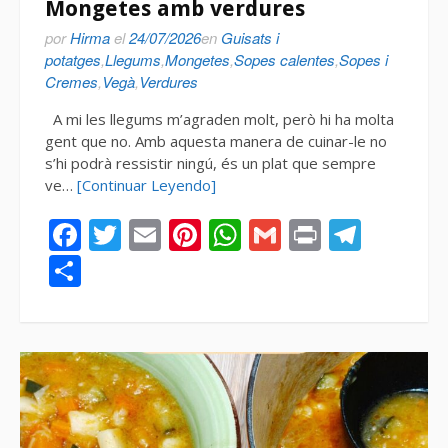
Mongetes amb verdures
por
Hirma
el
24/07/2026
en
Guisats i
potatges
,
Llegums
,
Mongetes
,
Sopes calentes
,
Sopes i
Cremes
,
Vegà
,
Verdures
A mi les llegums m’agraden molt, però hi ha molta
gent que no. Amb aquesta manera de cuinar-le no
s’hi podrà ressistir ningú, és un plat que sempre
ve…
[Continuar Leyendo]
Facebook
Twitter
Email
Pinterest
WhatsApp
Gmail
Print
Tele
Compartir