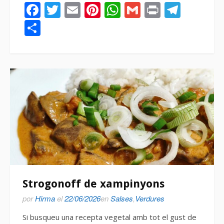
Facebook
Twitter
Email
Pinterest
WhatsApp
Gmail
Print
Tele
Compartir
Strogonoff de xampinyons
por
Hirma
el
22/06/2026
en
Salses
,
Verdures
Si busqueu una recepta vegetal amb tot el gust de