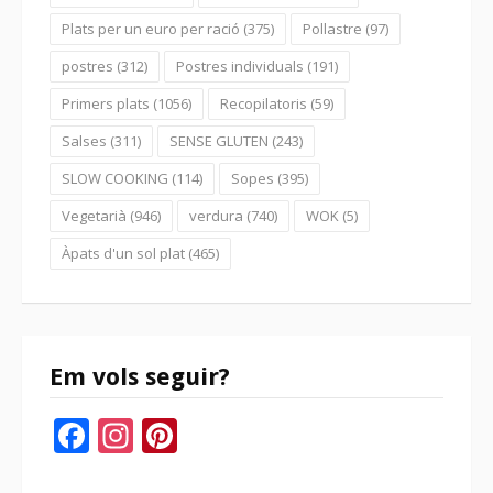
Plats per un euro per ració
(375)
Pollastre
(97)
postres
(312)
Postres individuals
(191)
Primers plats
(1056)
Recopilatoris
(59)
Salses
(311)
SENSE GLUTEN
(243)
SLOW COOKING
(114)
Sopes
(395)
Vegetarià
(946)
verdura
(740)
WOK
(5)
Àpats d'un sol plat
(465)
Em vols seguir?
Facebook
Instagram
Pinterest