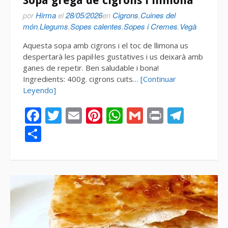
Sopa grega de cigrons i llimona
por
Hirma
el
28/05/2026
en
Cigrons
,
Cuines del
món
,
Llegums
,
Sopes calentes
,
Sopes i Cremes
,
Vegà
Aquesta sopa amb cigrons i el toc de llimona us
despertarà les papil·les gustatives i us deixarà amb
ganes de repetir. Ben saludable i bona!
Ingredients: 400g. cigrons cuits…
[Continuar
Leyendo]
Facebook
Twitter
Email
Pinterest
WhatsApp
Gmail
Print
Tele
Compartir