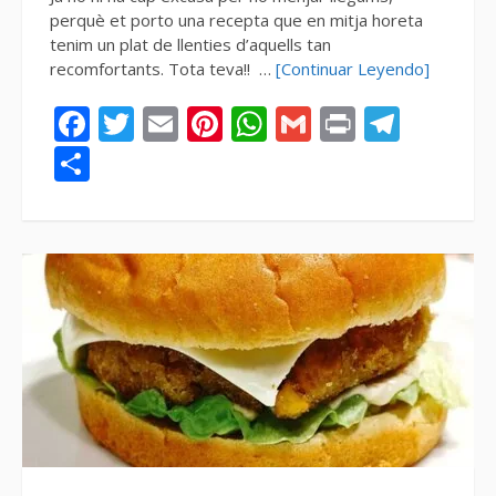
perquè et porto una recepta que en mitja horeta
tenim un plat de llenties d’aquells tan
recomfortants. Tota teva!! …
[Continuar Leyendo]
Facebook
Twitter
Email
Pinterest
WhatsApp
Gmail
Print
Tele
Compartir