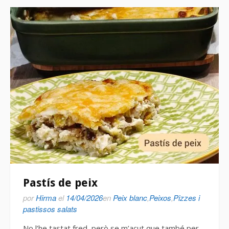
Pastís de peix
por
Hirma
el
14/04/2026
en
Peix blanc
,
Peixos
,
Pizzes i
pastissos salats
No l’he tastat fred, però se m’acut que també per