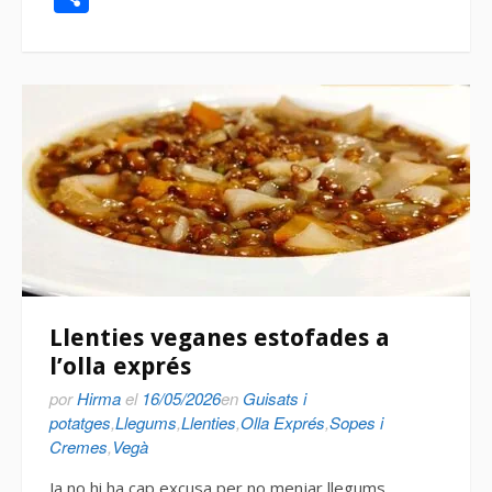
Llenties veganes estofades a
l’olla exprés
por
Hirma
el
16/05/2026
en
Guisats i
potatges
,
Llegums
,
Llenties
,
Olla Exprés
,
Sopes i
Cremes
,
Vegà
Ja no hi ha cap excusa per no menjar llegums,