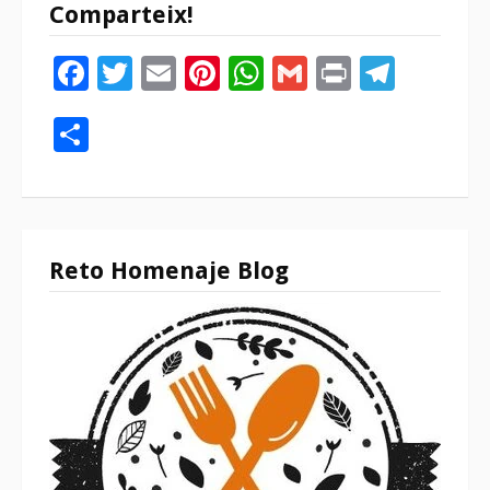
Comparteix!
Facebook
Twitter
Email
Pinterest
WhatsApp
Gmail
Print
Tele
Compartir
Reto Homenaje Blog