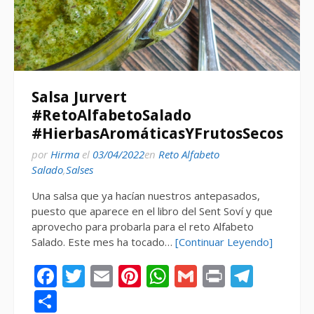
Salsa Jurvert
#RetoAlfabetoSalado
#HierbasAromáticasYFrutosSecos
por
Hirma
el
03/04/2022
en
Reto Alfabeto
Salado
,
Salses
Una salsa que ya hacían nuestros antepasados,
puesto que aparece en el libro del Sent Soví y que
aprovecho para probarla para el reto Alfabeto
Salado. Este mes ha tocado…
[Continuar Leyendo]
Facebook
Twitter
Email
Pinterest
WhatsApp
Gmail
Print
Tele
Compartir