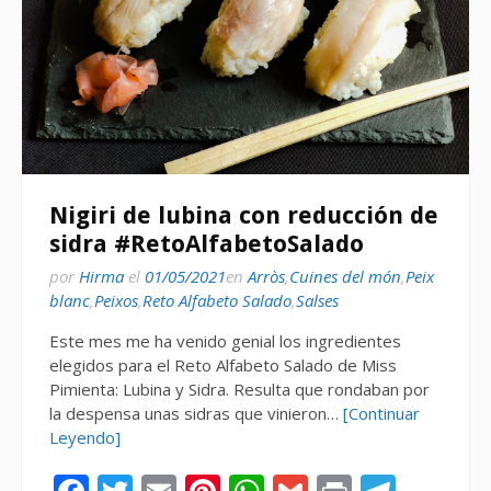
Nigiri de lubina con reducción de
sidra #RetoAlfabetoSalado
por
Hirma
el
01/05/2021
en
Arròs
,
Cuines del món
,
Peix
blanc
,
Peixos
,
Reto Alfabeto Salado
,
Salses
Este mes me ha venido genial los ingredientes
elegidos para el Reto Alfabeto Salado de Miss
Pimienta: Lubina y Sidra. Resulta que rondaban por
la despensa unas sidras que vinieron…
[Continuar
Leyendo]