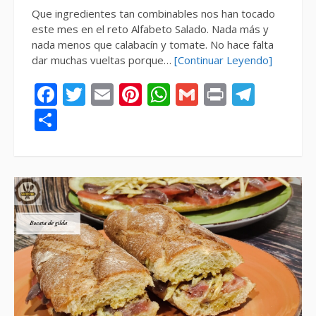
Que ingredientes tan combinables nos han tocado
este mes en el reto Alfabeto Salado. Nada más y
nada menos que calabacín y tomate. No hace falta
dar muchas vueltas porque…
[Continuar Leyendo]
Facebook
Twitter
Email
Pinterest
WhatsApp
Gmail
Print
Tele
Compartir