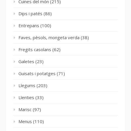
Cuines del món
(215)
Dips i patés
(86)
Entrepans
(100)
Faves, pèsols, mongeta verda
(38)
Fregits casolans
(62)
Galetes
(23)
Guisats i potatges
(71)
Llegums
(203)
Llenties
(33)
Marisc
(97)
Menus
(110)