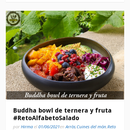
Buddha bowl de ternera y fruta
#RetoAlfabetoSalado
por
Hirma
el
01/06/2021
en
Arròs
,
Cuines del món
,
Reto