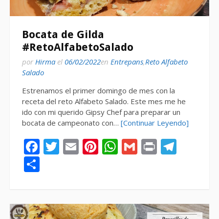
Bocata de Gilda
#RetoAlfabetoSalado
por
Hirma
el
06/02/2022
en
Entrepans
,
Reto Alfabeto
Salado
Estrenamos el primer domingo de mes con la
receta del reto Alfabeto Salado. Este mes me he
ido con mi querido Gipsy Chef para preparar un
bocata de campeonato con…
[Continuar Leyendo]
Facebook
Twitter
Email
Pinterest
WhatsApp
Gmail
Print
Tele
Compartir