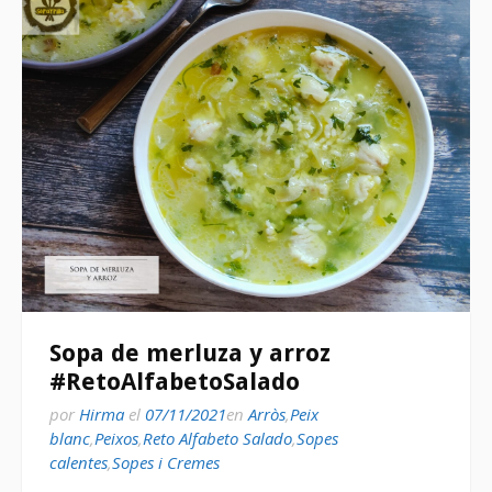
Sopa de merluza y arroz
#RetoAlfabetoSalado
por
Hirma
el
07/11/2021
en
Arròs
,
Peix
blanc
,
Peixos
,
Reto Alfabeto Salado
,
Sopes
calentes
,
Sopes i Cremes