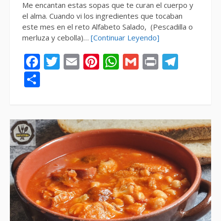
Me encantan estas sopas que te curan el cuerpo y
el alma. Cuando vi los ingredientes que tocaban
este mes en el reto Alfabeto Salado, (Pescadilla o
merluza y cebolla)…
[Continuar Leyendo]
Facebook
Twitter
Email
Pinterest
WhatsApp
Gmail
Print
Tele
Compartir