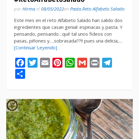
por
Hirma
el
08/05/2022
en
Pasta
,
Reto Alfabeto Salado
Este mes en el reto Alfabeto Salado han salido dos
ingredientes que casan genial: espinacas y pasta. Y
pensando, pensando…qué tal unos fideos con
pasas, piñones y….sobrasada??!! pues una delicia,…
[Continuar Leyendo]
Facebook
Twitter
Email
Pinterest
WhatsApp
Gmail
Print
Tele
Compartir