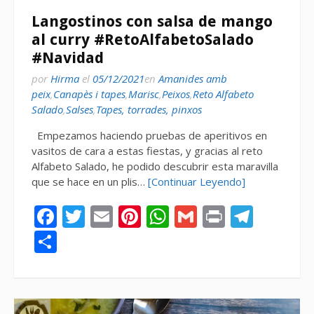
Langostinos con salsa de mango
al curry #RetoAlfabetoSalado
#Navidad
por
Hirma
el
05/12/2021
en
Amanides amb
peix
,
Canapès i tapes
,
Marisc
,
Peixos
,
Reto Alfabeto
Salado
,
Salses
,
Tapes, torrades, pinxos
Empezamos haciendo pruebas de aperitivos en
vasitos de cara a estas fiestas, y gracias al reto
Alfabeto Salado, he podido descubrir esta maravilla
que se hace en un plis…
[Continuar Leyendo]
Facebook
Twitter
Email
Pinterest
WhatsApp
Gmail
Print
Tele
Compartir