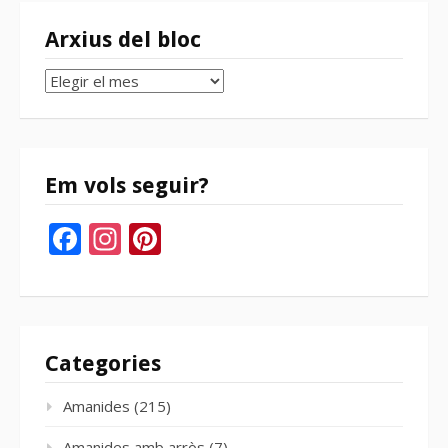
Arxius del bloc
Arxius
del
bloc
Em vols seguir?
Facebook
Instagram
Pinterest
Categories
Amanides
(215)
Amanides amb arròs
(7)