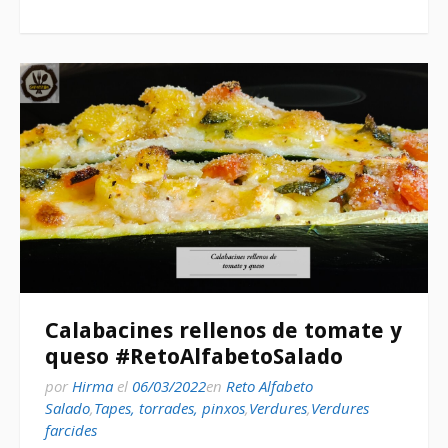
Calabacines rellenos de tomate y
queso #RetoAlfabetoSalado
por
Hirma
el
06/03/2022
en
Reto Alfabeto
Salado
,
Tapes, torrades, pinxos
,
Verdures
,
Verdures
farcides