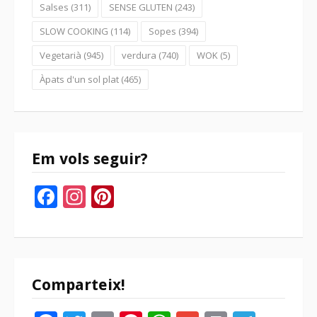
Salses
(311)
SENSE GLUTEN
(243)
SLOW COOKING
(114)
Sopes
(394)
Vegetarià
(945)
verdura
(740)
WOK
(5)
Àpats d'un sol plat
(465)
Em vols seguir?
Facebook
Instagram
Pinterest
Comparteix!
Facebook
Twitter
Email
Pinterest
WhatsApp
Gmail
Print
Tele