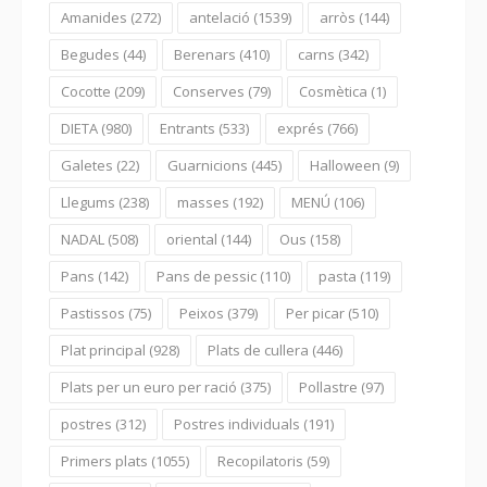
Amanides
(272)
antelació
(1539)
arròs
(144)
Begudes
(44)
Berenars
(410)
carns
(342)
Cocotte
(209)
Conserves
(79)
Cosmètica
(1)
DIETA
(980)
Entrants
(533)
exprés
(766)
Galetes
(22)
Guarnicions
(445)
Halloween
(9)
Llegums
(238)
masses
(192)
MENÚ
(106)
NADAL
(508)
oriental
(144)
Ous
(158)
Pans
(142)
Pans de pessic
(110)
pasta
(119)
Pastissos
(75)
Peixos
(379)
Per picar
(510)
Plat principal
(928)
Plats de cullera
(446)
Plats per un euro per ració
(375)
Pollastre
(97)
postres
(312)
Postres individuals
(191)
Primers plats
(1055)
Recopilatoris
(59)