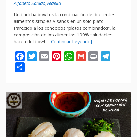
Alfabeto Salado
,
Vedella
Un buddha bowl es la combinación de diferentes
alimentos simples y sanos en un solo plato.
Parecido a los conocidos “platos combinados”, la
composición de los alimentos 100% saludables
hacen del bowl…
[Continuar Leyendo]
Facebook
Twitter
Email
Pinterest
WhatsApp
Gmail
Print
Tele
Compartir