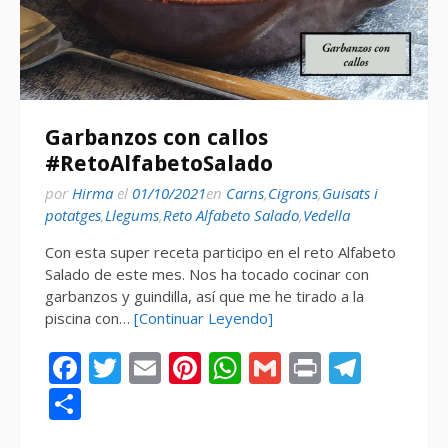
Garbanzos con callos
#RetoAlfabetoSalado
por
Hirma
el
01/10/2021
en
Carns
,
Cigrons
,
Guisats i
potatges
,
Llegums
,
Reto Alfabeto Salado
,
Vedella
Con esta super receta participo en el reto Alfabeto
Salado de este mes. Nos ha tocado cocinar con
garbanzos y guindilla, así que me he tirado a la
piscina con…
[Continuar Leyendo]
Facebook
Twitter
Email
Pinterest
WhatsApp
Gmail
Print
Tele
Compartir