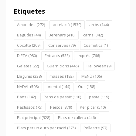
Etiquetes
Amanides
(272)
antelació
(1539)
arròs
(144)
Begudes
(44)
Berenars
(410)
carns
(342)
Cocotte
(209)
Conserves
(79)
Cosmètica
(1)
DIETA
(980)
Entrants
(533)
exprés
(766)
Galetes
(22)
Guarnicions
(445)
Halloween
(9)
Llegums
(238)
masses
(192)
MENÚ
(106)
NADAL
(508)
oriental
(144)
Ous
(158)
Pans
(142)
Pans de pessic
(110)
pasta
(119)
Pastissos
(75)
Peixos
(379)
Per picar
(510)
Plat principal
(928)
Plats de cullera
(446)
Plats per un euro per ració
(375)
Pollastre
(97)