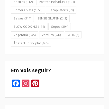
postres
(312)
Postres individuals
(191)
Primers plats
(1055)
Recopilatoris
(59)
Salses
(311)
SENSE GLUTEN
(243)
SLOW COOKING
(114)
Sopes
(394)
Vegetarià
(945)
verdura
(740)
WOK
(5)
Àpats d'un sol plat
(465)
Em vols seguir?
Facebook
Instagram
Pinterest