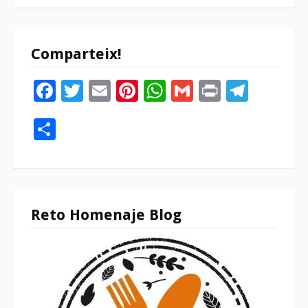
Comparteix!
Facebook
Twitter
Email
Pinterest
WhatsApp
Gmail
Print
Tele
Compartir
Reto Homenaje Blog