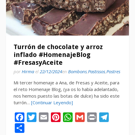
Turrón de chocolate y arroz
inflado #HomenajeBlog
#FresasyAceite
por
Hirma
el
22/12/2024
en
Bombons
,
Pastissos
,
Postres
Mi tercer homenaje a Ana, de Fresas y Aceite, para
el reto Homenaje Blog, (ya os lo había adelantado,
nos hemos puesto las botas de dulce) ha sido este
turrón…
[Continuar Leyendo]
Facebook
Twitter
Email
Pinterest
WhatsApp
Gmail
Print
Tele
Compartir