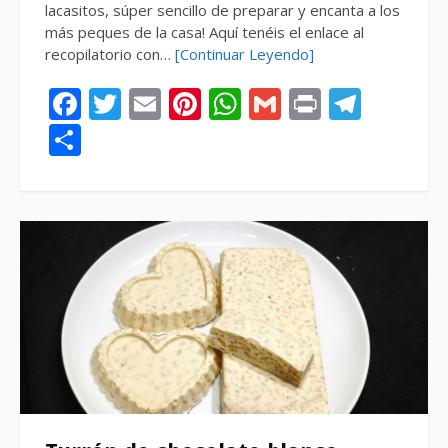
lacasitos, súper sencillo de preparar y encanta a los
más peques de la casa! Aquí tenéis el enlace al
recopilatorio con…
[Continuar Leyendo]
Facebook
Twitter
Email
Pinterest
WhatsApp
Gmail
Print
Tele
Compartir