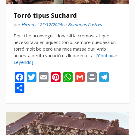
Torró tipus Suchard
por
Hirma
el
25/12/2024
en
Bombons
,
Postres
Per fi he aconseguit donar-li la cremositat que
necessitava en aquest torró. Sempre quedava un
torró molt bo però una mica massa dur. Amb
aquesta petita variació us llepareu els…
[Continuar
Leyendo]
Facebook
Twitter
Email
Pinterest
WhatsApp
Gmail
Print
Tele
Compartir