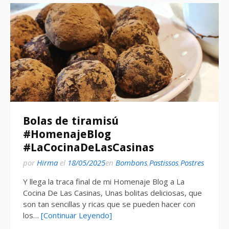
Bolas de tiramisú
#HomenajeBlog
#LaCocinaDeLasCasinas
por
Hirma
el
18/05/2025
en
Bombons
,
Pastissos
,
Postres
Y llega la traca final de mi Homenaje Blog a La
Cocina De Las Casinas, Unas bolitas deliciosas, que
son tan sencillas y ricas que se pueden hacer con
los…
[Continuar Leyendo]