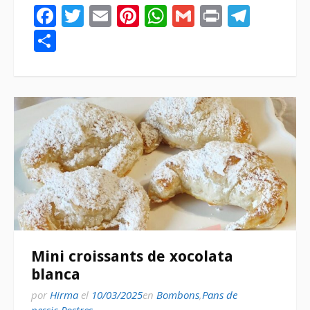
Facebook
Twitter
Email
Pinterest
WhatsApp
Gmail
Print
Tele
Compartir
Mini croissants de xocolata
blanca
por
Hirma
el
10/03/2025
en
Bombons
,
Pans de
pessic
,
Postres