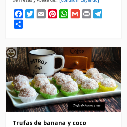
Facebook
Twitter
Email
Pinterest
WhatsApp
Gmail
Print
Tele
Compartir
Trufas de banana y coco