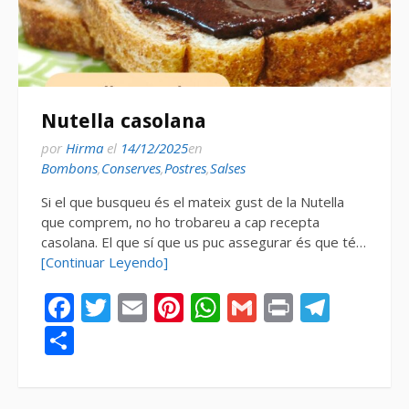
Nutella casolana
por
Hirma
el
14/12/2025
en
Bombons
,
Conserves
,
Postres
,
Salses
Si el que busqueu és el mateix gust de la Nutella
que comprem, no ho trobareu a cap recepta
casolana. El que sí que us puc assegurar és que té…
[Continuar Leyendo]
Facebook
Twitter
Email
Pinterest
WhatsApp
Gmail
Print
Tele
Compartir