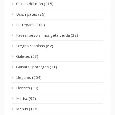
Cuines del món
(215)
Dips i patés
(86)
Entrepans
(100)
Faves, pèsols, mongeta verda
(38)
Fregits casolans
(62)
Galetes
(23)
Guisats i potatges
(71)
Llegums
(204)
Llenties
(33)
Marisc
(97)
Menus
(110)