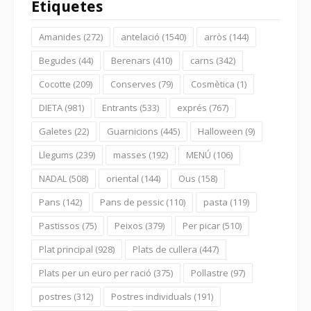
Etiquetes
Amanides
(272)
antelació
(1540)
arròs
(144)
Begudes
(44)
Berenars
(410)
carns
(342)
Cocotte
(209)
Conserves
(79)
Cosmètica
(1)
DIETA
(981)
Entrants
(533)
exprés
(767)
Galetes
(22)
Guarnicions
(445)
Halloween
(9)
Llegums
(239)
masses
(192)
MENÚ
(106)
NADAL
(508)
oriental
(144)
Ous
(158)
Pans
(142)
Pans de pessic
(110)
pasta
(119)
Pastissos
(75)
Peixos
(379)
Per picar
(510)
Plat principal
(928)
Plats de cullera
(447)
Plats per un euro per ració
(375)
Pollastre
(97)
postres
(312)
Postres individuals
(191)