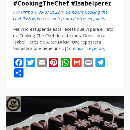
#CookingTheChef #Isabelperez
por
Hirma
el
05/07/2022
en
Bombons
,
Cooking the
chef
,
Postres
,
Postres amb fruita
,
Postres en gotets
Me vino estupenda esta receta que vi para el reto
de Cooking The Chef de este mes. Dedicado a
Isabel Pérez de Aliter Dulcia, Una repostera
fantástica que tiene una…
[Continuar Leyendo]
Facebook
Twitter
Email
Pinterest
WhatsApp
Gmail
Print
Tele
Compartir