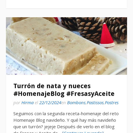
Turrón de nata y nueces
#HomenajeBlog #FresasyAceite
por
Hirma
el
22/12/2024
en
Bombons
,
Pastissos
,
Postres
Seguimos con la segunda receta-homenaje del reto
Homenaje Blog navideño. Y qué hay más navideño
que un turrón? jejeje Después de verlo en el blog
de Fresas y Aceite de…
[Continuar Leyendo]