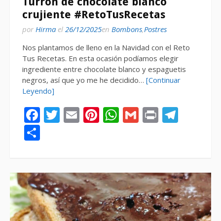
Turrón de chocolate blanco
crujiente #RetoTusRecetas
por
Hirma
el
26/12/2025
en
Bombons
,
Postres
Nos plantamos de lleno en la Navidad con el Reto
Tus Recetas. En esta ocasión podíamos elegir
ingrediente entre chocolate blanco y espaguetis
negros, así que yo me he decidido…
[Continuar
Leyendo]
Facebook
Twitter
Email
Pinterest
WhatsApp
Gmail
Print
Tele
Compartir