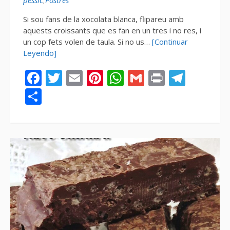
Si sou fans de la xocolata blanca, flipareu amb
aquests croissants que es fan en un tres i no res, i
un cop fets volen de taula. Si no us…
[Continuar
Leyendo]
Facebook
Twitter
Email
Pinterest
WhatsApp
Gmail
Print
Tele
Compartir