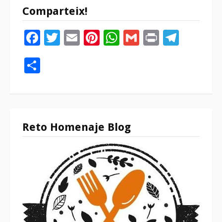
Comparteix!
Facebook
Twitter
Email
Pinterest
WhatsApp
Gmail
Print
Tele
Compartir
Reto Homenaje Blog