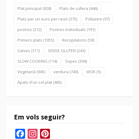
Plat principal
(928)
Plats de cullera
(446)
Plats per un euro per ració
(375)
Pollastre
(97)
postres
(312)
Postres individuals
(191)
Primers plats
(1055)
Recopilatoris
(59)
Salses
(311)
SENSE GLUTEN
(243)
SLOW COOKING
(114)
Sopes
(394)
Vegetarià
(945)
verdura
(740)
WOK
(5)
Àpats d'un sol plat
(465)
Em vols seguir?
Facebook
Instagram
Pinterest