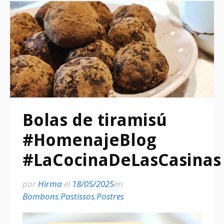
Bolas de tiramisú
#HomenajeBlog
#LaCocinaDeLasCasinas
por
Hirma
el
18/05/2025
en
Bombons
,
Pastissos
,
Postres