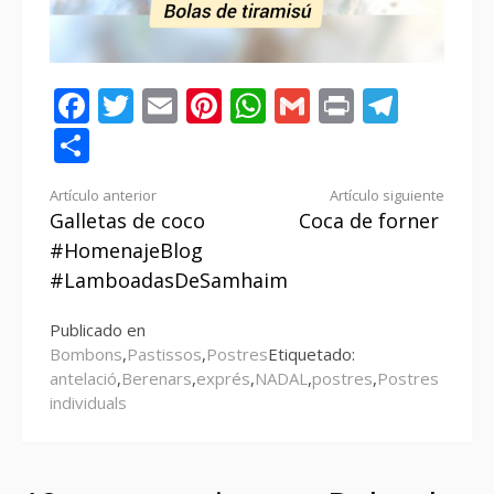
Facebook
Twitter
Email
Pinterest
WhatsApp
Gmail
Print
Tele
Compartir
Seguir
Artículo anterior
Artículo siguiente
Galletas de coco
Coca de forner
leyendo
#HomenajeBlog
#LamboadasDeSamhaim
Publicado en
Bombons
,
Pastissos
,
Postres
Etiquetado:
antelació
,
Berenars
,
exprés
,
NADAL
,
postres
,
Postres
individuals