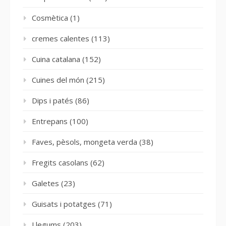
Cosmètica
(1)
cremes calentes
(113)
Cuina catalana
(152)
Cuines del món
(215)
Dips i patés
(86)
Entrepans
(100)
Faves, pèsols, mongeta verda
(38)
Fregits casolans
(62)
Galetes
(23)
Guisats i potatges
(71)
Llegums
(203)