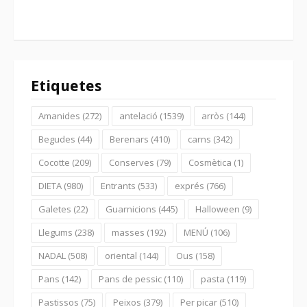
Etiquetes
Amanides
(272)
antelació
(1539)
arròs
(144)
Begudes
(44)
Berenars
(410)
carns
(342)
Cocotte
(209)
Conserves
(79)
Cosmètica
(1)
DIETA
(980)
Entrants
(533)
exprés
(766)
Galetes
(22)
Guarnicions
(445)
Halloween
(9)
Llegums
(238)
masses
(192)
MENÚ
(106)
NADAL
(508)
oriental
(144)
Ous
(158)
Pans
(142)
Pans de pessic
(110)
pasta
(119)
Pastissos
(75)
Peixos
(379)
Per picar
(510)