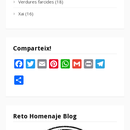
Verdures farcides
(18)
Xai
(16)
Comparteix!
Facebook
Twitter
Email
Pinterest
WhatsApp
Gmail
Print
Tele
Compartir
Reto Homenaje Blog