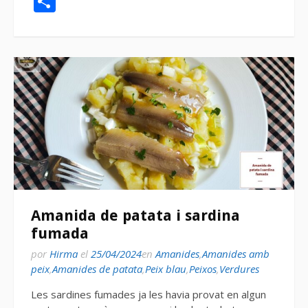
Compartir
Amanida de patata i sardina
fumada
por
Hirma
el
25/04/2024
en
Amanides
,
Amanides amb
peix
,
Amanides de patata
,
Peix blau
,
Peixos
,
Verdures
Les sardines fumades ja les havia provat en algun