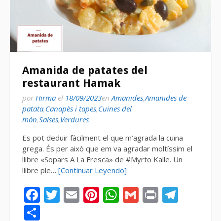
Amanida de patates del
restaurant Hamak
por
Hirma
el
18/09/2023
en
Amanides
,
Amanides de
patata
,
Canapès i tapes
,
Cuines del
món
,
Salses
,
Verdures
Es pot deduir fàcilment el que m’agrada la cuina
grega. És per això que em va agradar moltíssim el
llibre «Sopars A La Fresca» de #Myrto Kalle. Un
llibre ple…
[Continuar Leyendo]
Facebook
Twitter
Email
Pinterest
WhatsApp
Gmail
Print
Tele
Compartir