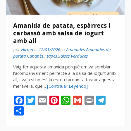
Amanida de patata, espàrrecs i
carbassó amb salsa de iogurt
amb all
por
Hirma
el
12/01/2026
en
Amanides
,
Amanides de
patata
,
Canapès i tapes
,
Salses
,
Verdures
Vaig fer aquesta amanida perquè em va semblar
l’acompanyament perfecte a la salsa de iogurt amb
all, i vaja si ho és! Ja esteu tardant a tastar aquesta
meravella, que…
[Continuar Leyendo]
Facebook
Twitter
Email
Pinterest
WhatsApp
Gmail
Print
Tele
Compartir