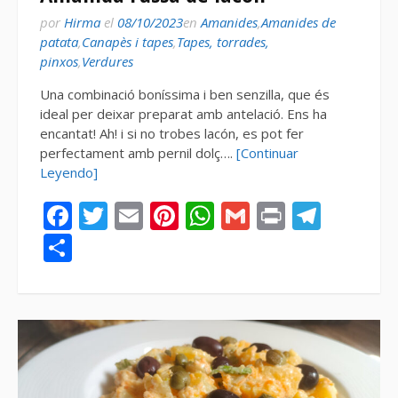
por
Hirma
el
08/10/2023
en
Amanides
,
Amanides de
patata
,
Canapès i tapes
,
Tapes, torrades,
pinxos
,
Verdures
Una combinació boníssima i ben senzilla, que és
ideal per deixar preparat amb antelació. Ens ha
encantat! Ah! i si no trobes lacón, es pot fer
perfectament amb pernil dolç….
[Continuar
Leyendo]
Facebook
Twitter
Email
Pinterest
WhatsApp
Gmail
Print
Tele
Compartir