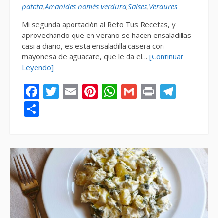
patata
,
Amanides només verdura
,
Salses
,
Verdures
Mi segunda aportación al Reto Tus Recetas, y
aprovechando que en verano se hacen ensaladillas
casi a diario, es esta ensaladilla casera con
mayonesa de aguacate, que le da el…
[Continuar
Leyendo]
Facebook
Twitter
Email
Pinterest
WhatsApp
Gmail
Print
Tele
Compartir