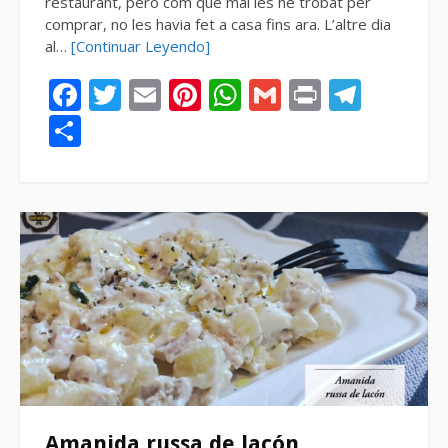
restaurant, però com que mai les he trobat per
comprar, no les havia fet a casa fins ara. L’altre dia
al…
[Continuar Leyendo]
Facebook
Twitter
Email
Pinterest
WhatsApp
Gmail
Print
Tele
Compartir
Amanida russa de lacón