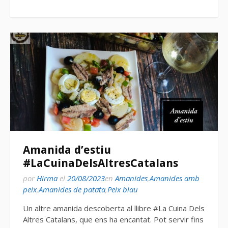
Amanida d’estiu
#LaCuinaDelsAltresCatalans
por
Hirma
el
20/08/2023
en
Amanides
,
Amanides amb
peix
,
Amanides de patata
,
Peix blau
Un altre amanida descoberta al llibre #La Cuina Dels
Altres Catalans, que ens ha encantat. Pot servir fins