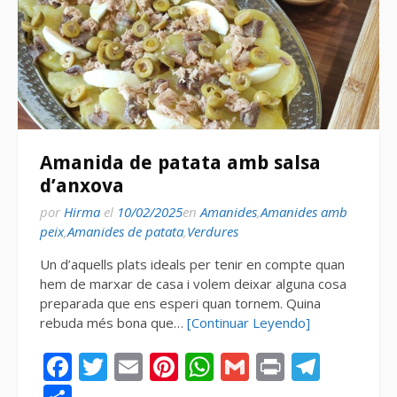
Amanida de patata amb salsa
d’anxova
por
Hirma
el
10/02/2025
en
Amanides
,
Amanides amb
peix
,
Amanides de patata
,
Verdures
Un d’aquells plats ideals per tenir en compte quan
hem de marxar de casa i volem deixar alguna cosa
preparada que ens esperi quan tornem. Quina
rebuda més bona que…
[Continuar Leyendo]
Facebook
Twitter
Email
Pinterest
WhatsApp
Gmail
Print
Tele