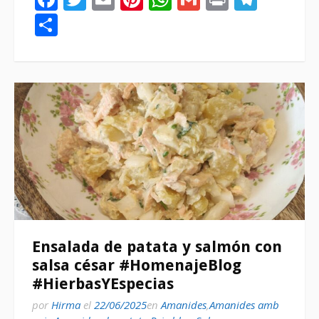
Compartir
Ensalada de patata y salmón con
salsa césar #HomenajeBlog
#HierbasYEspecias
por
Hirma
el
22/06/2025
en
Amanides
,
Amanides amb