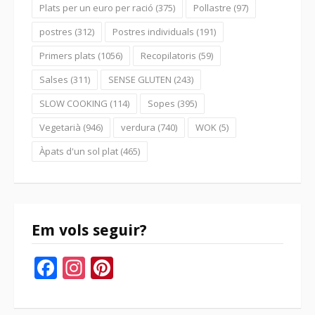
Plats per un euro per ració
(375)
Pollastre
(97)
postres
(312)
Postres individuals
(191)
Primers plats
(1056)
Recopilatoris
(59)
Salses
(311)
SENSE GLUTEN
(243)
SLOW COOKING
(114)
Sopes
(395)
Vegetarià
(946)
verdura
(740)
WOK
(5)
Àpats d'un sol plat
(465)
Em vols seguir?
Facebook
Instagram
Pinterest