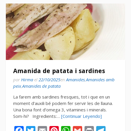
Amanida de patata i sardines
por
Hirma
el
22/10/2025
en
Amanides
,
Amanides amb
peix
,
Amanides de patata
La farem amb sardines fresques, tot i que en un
moment d’auxili bé podem fer servir les de llauna.
Una bona font d’omega 3, vitamines i minerals.
Som-hi? Ingredients:…
[Continuar Leyendo]
Facebook
Twitter
Email
Pinterest
WhatsApp
Gmail
Print
Tele