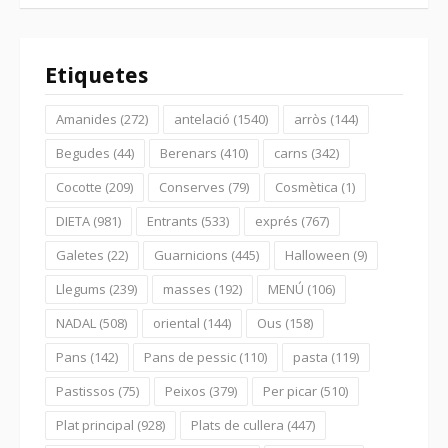
Etiquetes
Amanides
(272)
antelació
(1540)
arròs
(144)
Begudes
(44)
Berenars
(410)
carns
(342)
Cocotte
(209)
Conserves
(79)
Cosmètica
(1)
DIETA
(981)
Entrants
(533)
exprés
(767)
Galetes
(22)
Guarnicions
(445)
Halloween
(9)
Llegums
(239)
masses
(192)
MENÚ
(106)
NADAL
(508)
oriental
(144)
Ous
(158)
Pans
(142)
Pans de pessic
(110)
pasta
(119)
Pastissos
(75)
Peixos
(379)
Per picar
(510)
Plat principal
(928)
Plats de cullera
(447)