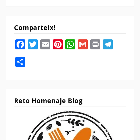
Comparteix!
Facebook
Twitter
Email
Pinterest
WhatsApp
Gmail
Print
Tele
Compartir
Reto Homenaje Blog