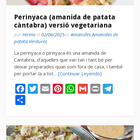
Perinyaca (amanida de patata
càntabra) versió vegetariana
por
Hirma
el
02/06/2025
en
Amanides
,
Amanides de
patata
,
Verdures
La perinyaca o pirinyaca és una amanida de
Cantabria, d’aquelles que van tan i tant bé per
deixar preparades quan som fora de casa, i també
per portar-la a tot…
[Continuar Leyendo]
Facebook
Twitter
Email
Pinterest
WhatsApp
Gmail
Print
Tele
Compartir