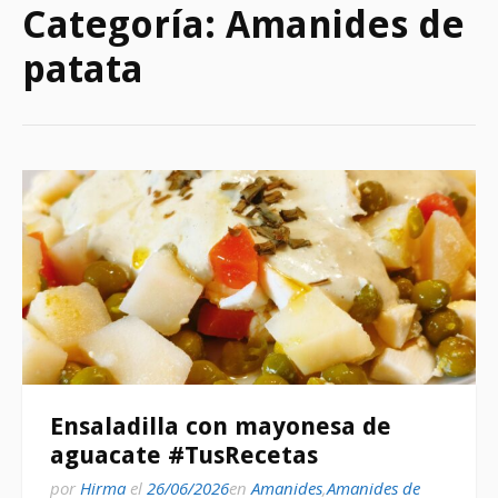
Categoría:
Amanides de
patata
Ensaladilla con mayonesa de
aguacate #TusRecetas
por
Hirma
el
26/06/2026
en
Amanides
,
Amanides de