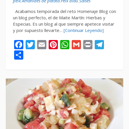
peix
,
Amanides de patata
,
Peix blau
,
Salses
Acabamos temporada del reto Homenaje Blog con
un blog perfecto, el de Maite Martín: Hierbas y
Especias. Es un blog al que siempre apetece visitar
y por supuesto llevarte…
[Continuar Leyendo]
Facebook
Twitter
Email
Pinterest
WhatsApp
Gmail
Print
Tele
Compartir