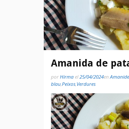
Amanida de pata
por
Hirma
el
25/04/2024
en
Amanide
blau
,
Peixos
,
Verdures