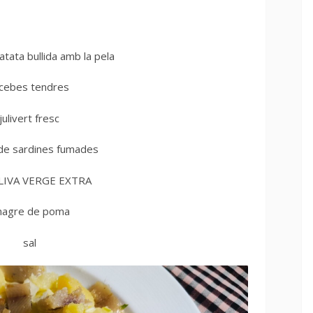
atata bullida amb la pela
 cebes tendres
julivert fresc
 de sardines fumades
OLIVA VERGE EXTRA
nagre de poma
sal