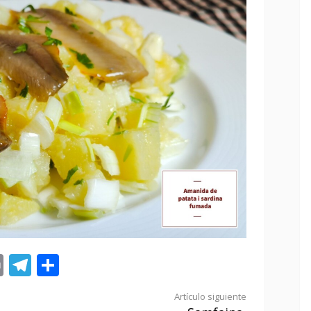
st
tsApp
ail
Print
Telegram
Compartir
Artículo siguiente