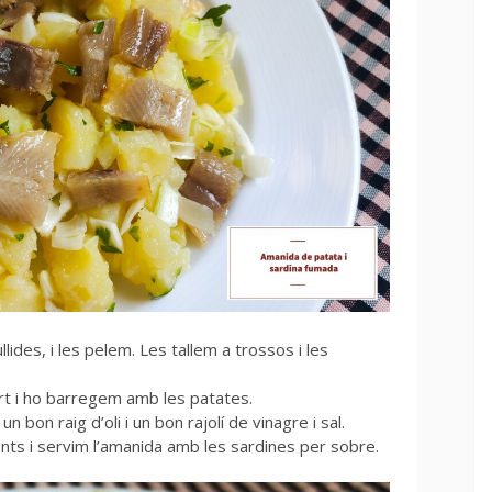
lides, i les pelem. Les tallem a trossos i les
ert i ho barregem amb les patates.
bon raig d’oli i un bon rajolí de vinagre i sal.
nts i servim l’amanida amb les sardines per sobre.