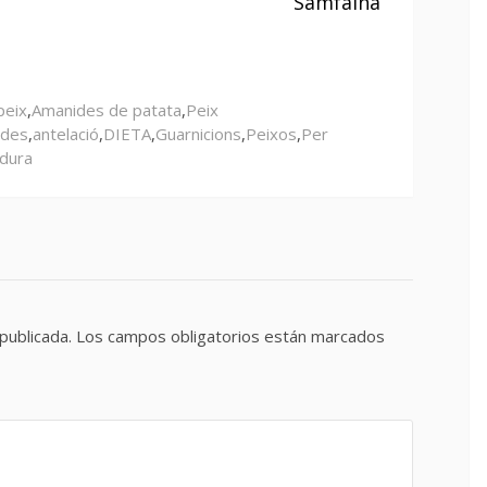
Samfaina
peix
,
Amanides de patata
,
Peix
ides
,
antelació
,
DIETA
,
Guarnicions
,
Peixos
,
Per
dura
publicada.
Los campos obligatorios están marcados