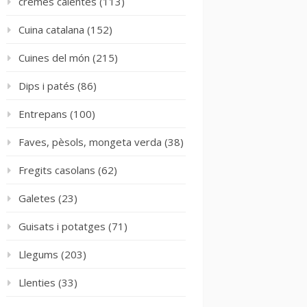
cremes calentes
(113)
Cuina catalana
(152)
Cuines del món
(215)
Dips i patés
(86)
Entrepans
(100)
Faves, pèsols, mongeta verda
(38)
Fregits casolans
(62)
Galetes
(23)
Guisats i potatges
(71)
Llegums
(203)
Llenties
(33)