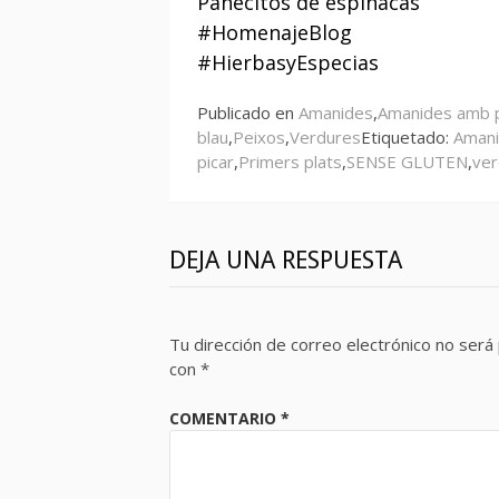
Panecitos de espinacas
leyendo
#HomenajeBlog
#HierbasyEspecias
Publicado en
Amanides
,
Amanides amb 
blau
,
Peixos
,
Verdures
Etiquetado:
Aman
picar
,
Primers plats
,
SENSE GLUTEN
,
ver
DEJA UNA RESPUESTA
Tu dirección de correo electrónico no será 
con
*
COMENTARIO
*