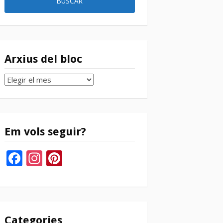
Arxius del bloc
Arxius
del
bloc
Em vols seguir?
Facebook
Instagram
Pinterest
Categories