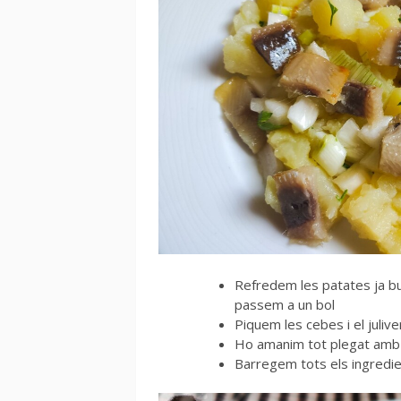
Refredem les patates ja bul
passem a un bol
Piquem les cebes i el juliv
Ho amanim tot plegat amb un 
Barregem tots els ingredie