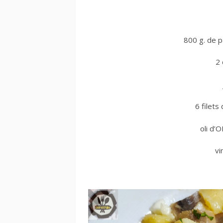
800 g. de p
2
6 filets
oli d’
vi