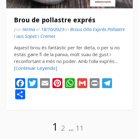
Brou de pollastre exprés
por
Hirma
el
18/10/2023
en
Brous
,
Olla Exprés
,
Pollastre
i aus
,
Sopes i Cremes
Aquest brou és fantàstic per fer dieta, o per si no
estàs gaire fi de la panxa, molt suau de gust i
reconfortant a més no poder. Amb l’olla exprés…
[Continuar Leyendo]
Facebook
Twitter
Email
Pinterest
WhatsApp
Gmail
Print
Tele
Compartir
Paginación
Página
Página
Página
1
2
…
11
de