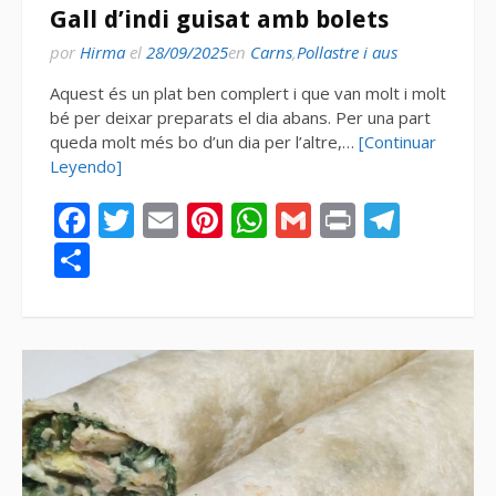
Gall d’indi guisat amb bolets
por
Hirma
el
28/09/2025
en
Carns
,
Pollastre i aus
Aquest és un plat ben complert i que van molt i molt
bé per deixar preparats el dia abans. Per una part
queda molt més bo d’un dia per l’altre,…
[Continuar
Leyendo]
Facebook
Twitter
Email
Pinterest
WhatsApp
Gmail
Print
Tele
Compartir