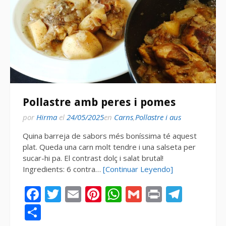
Pollastre amb peres i pomes
por
Hirma
el
24/05/2025
en
Carns
,
Pollastre i aus
Quina barreja de sabors més boníssima té aquest
plat. Queda una carn molt tendre i una salseta per
sucar-hi pa. El contrast dolç i salat brutal!
Ingredients: 6 contra…
[Continuar Leyendo]
Facebook
Twitter
Email
Pinterest
WhatsApp
Gmail
Print
Tele
Compartir