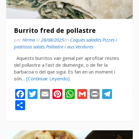
Burrito fred de pollastre
por
Hirma
el
28/08/2025
en
Coques salades
,
Pizzes i
pastissos salats
,
Pollastre i aus
,
Verdures
Aquests burritos van genial per aprofitar restes
del pollastre a l’ast de diumenge, o de fer la
barbacoa o del que sigui. Es fan en un moment i
són…
[Continuar Leyendo]
Facebook
Twitter
Email
Pinterest
WhatsApp
Gmail
Print
Tele
Compartir