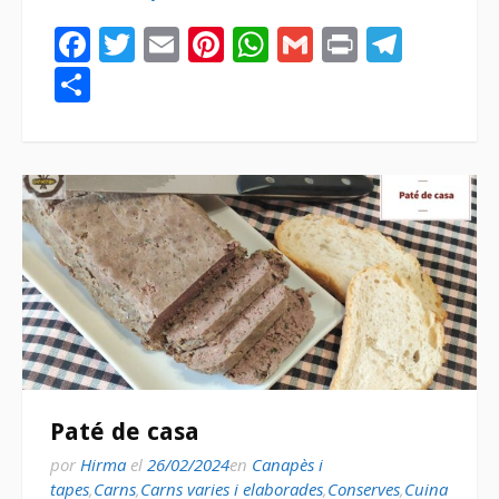
Facebook
Twitter
Email
Pinterest
WhatsApp
Gmail
Print
Tele
Compartir
Paté de casa
por
Hirma
el
26/02/2024
en
Canapès i
tapes
,
Carns
,
Carns varies i elaborades
,
Conserves
,
Cuina