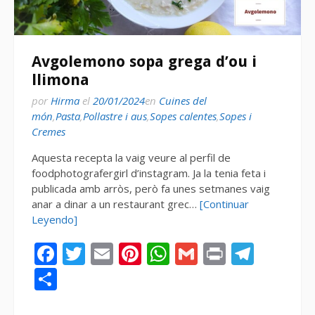
Avgolemono sopa grega d’ou i
llimona
por
Hirma
el
20/01/2024
en
Cuines del
món
,
Pasta
,
Pollastre i aus
,
Sopes calentes
,
Sopes i
Cremes
Aquesta recepta la vaig veure al perfil de
foodphotografergirl d’instagram. Ja la tenia feta i
publicada amb arròs, però fa unes setmanes vaig
anar a dinar a un restaurant grec…
[Continuar
Leyendo]
Facebook
Twitter
Email
Pinterest
WhatsApp
Gmail
Print
Tele
Compartir