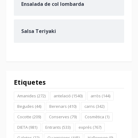
Ensalada de col lombarda
Salsa Teriyaki
Etiquetes
Amanides
(272)
antelació
(1540)
arròs
(144)
Begudes
(44)
Berenars
(410)
carns
(342)
Cocotte
(209)
Conserves
(79)
Cosmètica
(1)
DIETA
(981)
Entrants
(533)
exprés
(767)
Galetes
(22)
Guarnicions
(445)
Halloween
(9)