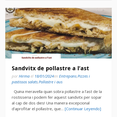
Sandvitx de pollastre a l’ast
por
Hirma
el
18/01/2024
en
Entrepans
,
Pizzes i
pastissos salats
,
Pollastre i aus
Quina meravella quan sobra pollastre a l’ast de la
rostisseria i podem fer aquest sandvitx per sopar
al cap de dos dies! Una manera excepcional
d’aprofitar el pollastre, que…
[Continuar Leyendo]