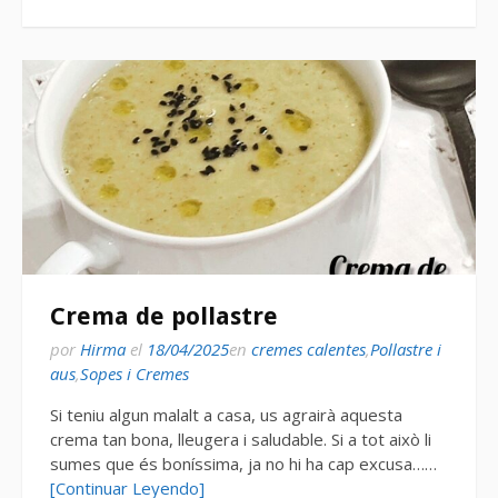
Crema de pollastre
por
Hirma
el
18/04/2025
en
cremes calentes
,
Pollastre i
aus
,
Sopes i Cremes
Si teniu algun malalt a casa, us agrairà aquesta
crema tan bona, lleugera i saludable. Si a tot això li
sumes que és boníssima, ja no hi ha cap excusa……
[Continuar Leyendo]