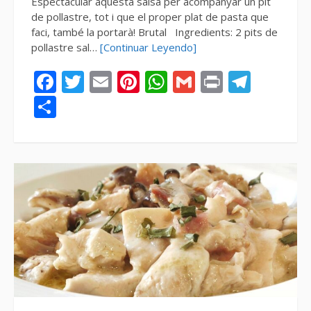
Espectacular aquesta salsa per acompanyar un pit
de pollastre, tot i que el proper plat de pasta que
faci, també la portarà! Brutal Ingredients: 2 pits de
pollastre sal…
[Continuar Leyendo]
Facebook
Twitter
Email
Pinterest
WhatsApp
Gmail
Print
Tele
Compartir