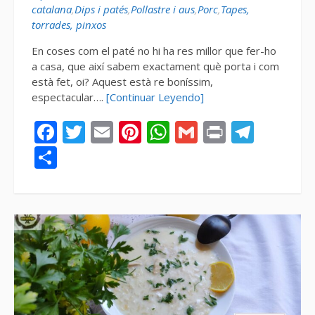
catalana
,
Dips i patés
,
Pollastre i aus
,
Porc
,
Tapes,
torrades, pinxos
En coses com el paté no hi ha res millor que fer-ho
a casa, que així sabem exactament què porta i com
està fet, oi? Aquest està re boníssim,
espectacular….
[Continuar Leyendo]
Facebook
Twitter
Email
Pinterest
WhatsApp
Gmail
Print
Tele
Compartir