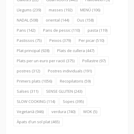
Llegums
(239)
masses
(192)
MENÚ
(106)
NADAL
(508)
oriental
(144)
Ous
(158)
Pans
(142)
Pans de pessic
(110)
pasta
(119)
Pastissos
(75)
Peixos
(379)
Per picar
(510)
Plat principal
(928)
Plats de cullera
(447)
Plats per un euro per ració
(375)
Pollastre
(97)
postres
(312)
Postres individuals
(191)
Primers plats
(1056)
Recopilatoris
(59)
Salses
(311)
SENSE GLUTEN
(243)
SLOW COOKING
(114)
Sopes
(395)
Vegetarià
(946)
verdura
(740)
WOK
(5)
Àpats d'un sol plat
(465)