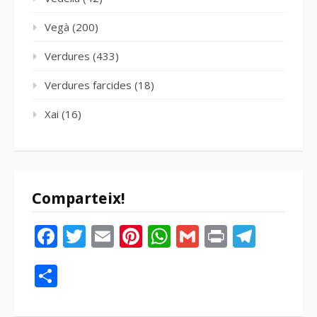
Vegà
(200)
Verdures
(433)
Verdures farcides
(18)
Xai
(16)
Comparteix!
Facebook
Twitter
Email
Pinterest
WhatsApp
Gmail
Print
Tele
Compartir