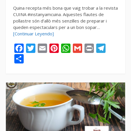
Quina recepta més bona que vaig trobar a la revista
CUINA #instanyamcuina. Aquestes flautes de
pollastre són d’allò més senzilles de preparar i
queden espectaculars per a un bon sopar…
[Continuar Leyendo]
Facebook
Twitter
Email
Pinterest
WhatsApp
Gmail
Print
Tele
Compartir