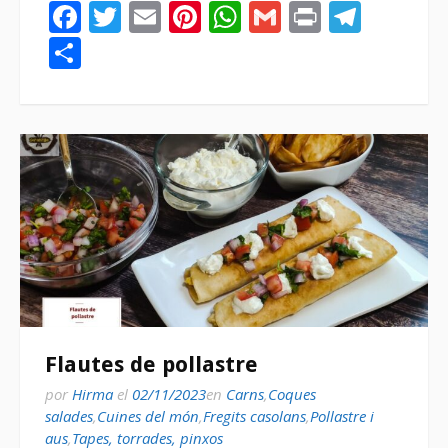
Facebook
Twitter
Email
Pinterest
WhatsApp
Gmail
Print
Tele
Compartir
Flautes de pollastre
por
Hirma
el
02/11/2023
en
Carns
,
Coques
salades
,
Cuines del món
,
Fregits casolans
,
Pollastre i
aus
,
Tapes, torrades, pinxos