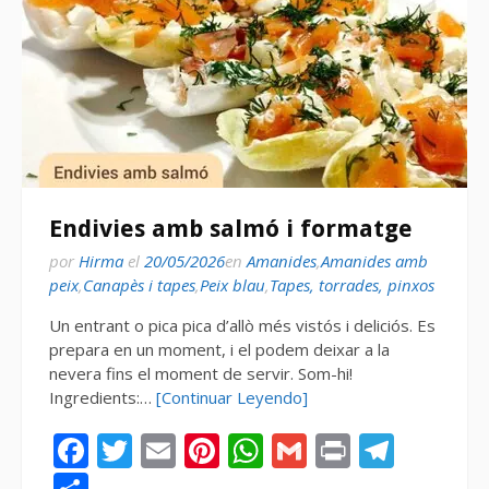
Endivies amb salmó i formatge
por
Hirma
el
20/05/2026
en
Amanides
,
Amanides amb
peix
,
Canapès i tapes
,
Peix blau
,
Tapes, torrades, pinxos
Un entrant o pica pica d’allò més vistós i deliciós. Es
prepara en un moment, i el podem deixar a la
nevera fins el moment de servir. Som-hi!
Ingredients:…
[Continuar Leyendo]
Facebook
Twitter
Email
Pinterest
WhatsApp
Gmail
Print
Tele