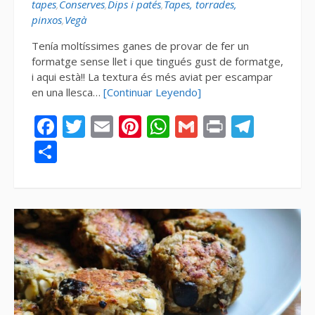
tapes
,
Conserves
,
Dips i patés
,
Tapes, torrades,
pinxos
,
Vegà
Tenía moltíssimes ganes de provar de fer un
formatge sense llet i que tingués gust de formatge,
i aqui està!! La textura és més aviat per escampar
en una llesca…
[Continuar Leyendo]
Facebook
Twitter
Email
Pinterest
WhatsApp
Gmail
Print
Tele
Compartir