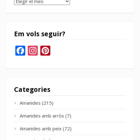
Arxius
del
bloc
Em vols seguir?
Facebook
Instagram
Pinterest
Categories
Amanides
(215)
Amanides amb arròs
(7)
Amanides amb peix
(72)