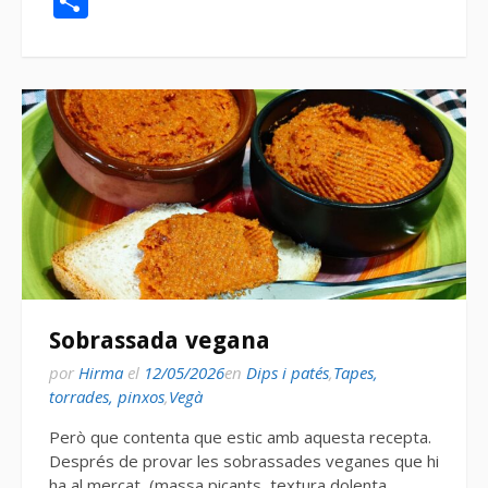
Compartir
Sobrassada vegana
por
Hirma
el
12/05/2026
en
Dips i patés
,
Tapes,
torrades, pinxos
,
Vegà
Però que contenta que estic amb aquesta recepta.
Després de provar les sobrassades veganes que hi
ha al mercat, (massa picants, textura dolenta,