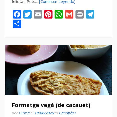
felicitat. Pots…
[Continuar Leyendo]
Facebook
Twitter
Email
Pinterest
WhatsApp
Gmail
Print
Tele
Compartir
Formatge vegà (de cacauet)
por
Hirma
el
18/06/2026
en
Canapès i