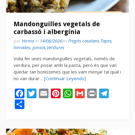
Mandonguilles vegetals de
carbassó i albergínia
por
Hirma
el
14/06/2026
en
Fregits casolans
,
Tapes,
torrades, pinxos
,
Verdures
Volia fer unes mandonguilles vegetals, només de
verdura, per posar amb la pasta, però és que van
quedar tan boníssimes que les vam menjar tal qual i
no van durar…
[Continuar Leyendo]
Facebook
Twitter
Email
Pinterest
WhatsApp
Gmail
Print
Tele
Compartir