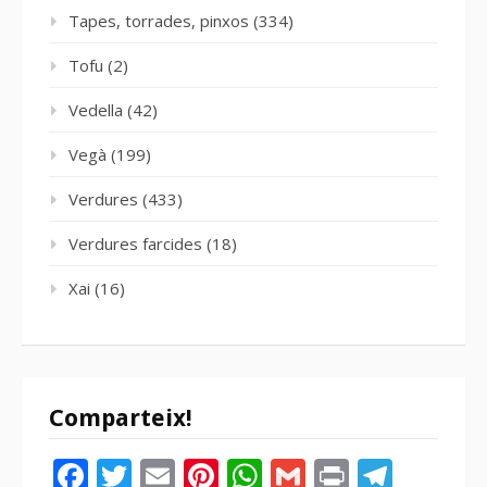
Tapes, torrades, pinxos
(334)
Tofu
(2)
Vedella
(42)
Vegà
(199)
Verdures
(433)
Verdures farcides
(18)
Xai
(16)
Comparteix!
Facebook
Twitter
Email
Pinterest
WhatsApp
Gmail
Print
Tele