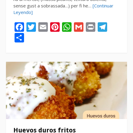
sense gust a sobrassada…) per fi he…
[Continuar
Leyendo]
Facebook
Twitter
Email
Pinterest
WhatsApp
Gmail
Print
Tele
Compartir
Huevos duros fritos