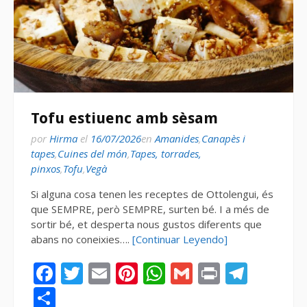
Tofu estiuenc amb sèsam
por
Hirma
el
16/07/2026
en
Amanides
,
Canapès i
tapes
,
Cuines del món
,
Tapes, torrades,
pinxos
,
Tofu
,
Vegà
Si alguna cosa tenen les receptes de Ottolengui, és
que SEMPRE, però SEMPRE, surten bé. I a més de
sortir bé, et desperta nous gustos diferents que
abans no coneixies….
[Continuar Leyendo]
Facebook
Twitter
Email
Pinterest
WhatsApp
Gmail
Print
Tele
Compartir