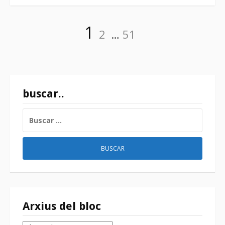
Paginación
Página
Página
Página
1
2
…
51
de
entradas
buscar..
BUSCAR:
Arxius del bloc