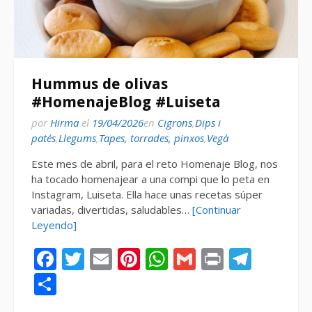
Hummus de olivas
#HomenajeBlog #Luiseta
por
Hirma
el
19/04/2026
en
Cigrons
,
Dips i
patés
,
Llegums
,
Tapes, torrades, pinxos
,
Vegà
Este mes de abril, para el reto Homenaje Blog, nos
ha tocado homenajear a una compi que lo peta en
Instagram, Luiseta. Ella hace unas recetas súper
variadas, divertidas, saludables…
[Continuar
Leyendo]
Facebook
Twitter
Email
Pinterest
WhatsApp
Gmail
Print
Tele
Compartir