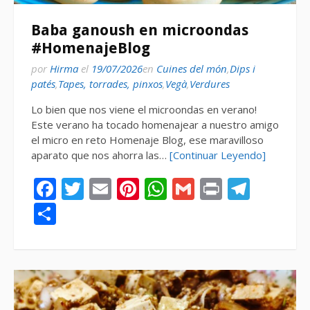
Baba ganoush en microondas
#HomenajeBlog
por
Hirma
el
19/07/2026
en
Cuines del món
,
Dips i
patés
,
Tapes, torrades, pinxos
,
Vegà
,
Verdures
Lo bien que nos viene el microondas en verano!
Este verano ha tocado homenajear a nuestro amigo
el micro en reto Homenaje Blog, ese maravilloso
aparato que nos ahorra las…
[Continuar Leyendo]
Facebook
Twitter
Email
Pinterest
WhatsApp
Gmail
Print
Tele
Compartir