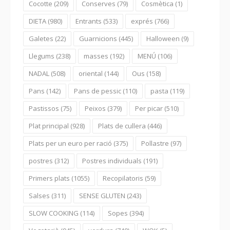
Cocotte
(209)
Conserves
(79)
Cosmètica
(1)
DIETA
(980)
Entrants
(533)
exprés
(766)
Galetes
(22)
Guarnicions
(445)
Halloween
(9)
Llegums
(238)
masses
(192)
MENÚ
(106)
NADAL
(508)
oriental
(144)
Ous
(158)
Pans
(142)
Pans de pessic
(110)
pasta
(119)
Pastissos
(75)
Peixos
(379)
Per picar
(510)
Plat principal
(928)
Plats de cullera
(446)
Plats per un euro per ració
(375)
Pollastre
(97)
postres
(312)
Postres individuals
(191)
Primers plats
(1055)
Recopilatoris
(59)
Salses
(311)
SENSE GLUTEN
(243)
SLOW COOKING
(114)
Sopes
(394)