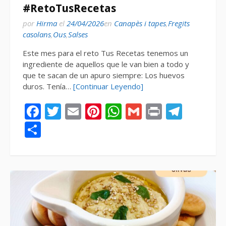
#RetoTusRecetas
por
Hirma
el
24/04/2026
en
Canapès i tapes
,
Fregits
casolans
,
Ous
,
Salses
Este mes para el reto Tus Recetas tenemos un
ingrediente de aquellos que le van bien a todo y
que te sacan de un apuro siempre: Los huevos
duros. Tenía…
[Continuar Leyendo]
Facebook
Twitter
Email
Pinterest
WhatsApp
Gmail
Print
Tele
Compartir