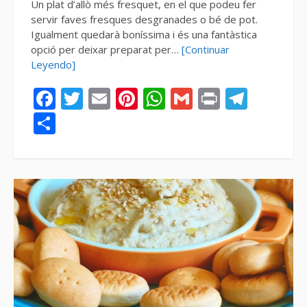
Un plat d’allò més fresquet, en el que podeu fer
servir faves fresques desgranades o bé de pot.
Igualment quedarà boníssima i és una fantàstica
opció per deixar preparat per…
[Continuar
Leyendo]
Facebook
Twitter
Email
Pinterest
WhatsApp
Gmail
Print
Tele
Compartir