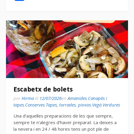
Escabetx de bolets
por
Hirma
el
12/07/2026
en
Amanides
,
Canapès i
tapes
,
Conserves
,
Tapes, torrades, pinxos
,
Vegà
,
Verdures
Una d’aquelles preparacions de les que sempre,
sempre te n’alegres d’haver preparat. La deixes a
la nevera i en 24 / 48 hores tens un pot ple de