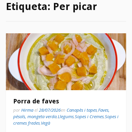
Etiqueta:
Per picar
Porra de faves
por
Hirma
el
28/07/2026
en
Canapès i tapes
,
Faves,
pèsols, mongeta verda
,
Llegums
,
Sopes i Cremes
,
Sopes i
cremes fredes
,
Vegà