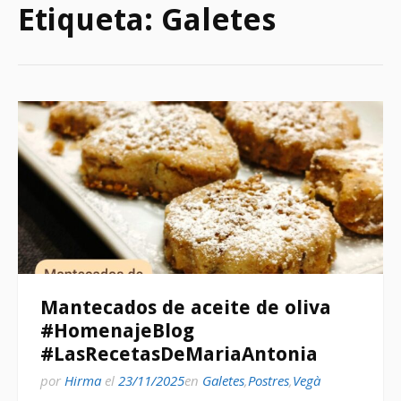
Etiqueta:
Galetes
Mantecados de aceite de oliva
#HomenajeBlog
#LasRecetasDeMariaAntonia
por
Hirma
el
23/11/2025
en
Galetes
,
Postres
,
Vegà