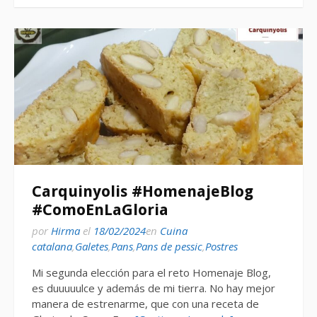
Carquinyolis #HomenajeBlog
#ComoEnLaGloria
por
Hirma
el
18/02/2024
en
Cuina
catalana
,
Galetes
,
Pans
,
Pans de pessic
,
Postres
Mi segunda elección para el reto Homenaje Blog,
es duuuuulce y además de mi tierra. No hay mejor
manera de estrenarme, que con una receta de