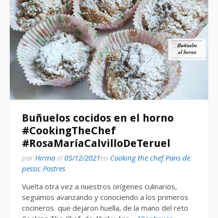
Buñuelos cocidos en el horno
#CookingTheChef
#RosaMaríaCalvilloDeTeruel
por
Hirma
el
05/12/2021
en
Cooking the chef
,
Pans de
pessic
,
Postres
Vuelta otra vez a nuestros orígenes culinarios,
seguimos avanzando y conociendo a los primeros
cocineros que dejaron huella, de la mano del reto