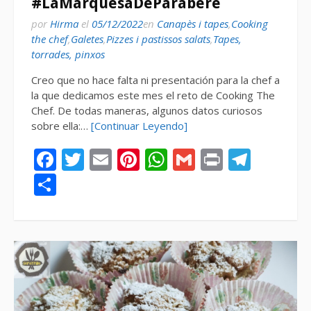
#LaMarquesaDeParabere
por
Hirma
el
05/12/2022
en
Canapès i tapes
,
Cooking
the chef
,
Galetes
,
Pizzes i pastissos salats
,
Tapes,
torrades, pinxos
Creo que no hace falta ni presentación para la chef a
la que dedicamos este mes el reto de Cooking The
Chef. De todas maneras, algunos datos curiosos
sobre ella:…
[Continuar Leyendo]
Facebook
Twitter
Email
Pinterest
WhatsApp
Gmail
Print
Tele
Compartir