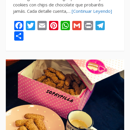
cookies con chips de chocolate que probaréis
jamás. Cada detalle cuenta,…
[Continuar Leyendo]
Facebook
Twitter
Email
Pinterest
WhatsApp
Gmail
Print
Tele
Compartir