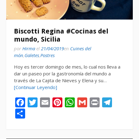
Biscotti Regina #Cocinas del
mundo, Sicilia
por
Hirma
el
21/04/2019
en
Cuines del
món
,
Galetes
,
Postres
Hoy es tercer domingo de mes, lo cual nos lleva a
dar un paseo por la gastronomía del mundo a
través de La Cajita de Nieves y Elena y su…
[Continuar Leyendo]
Facebook
Twitter
Email
Pinterest
WhatsApp
Gmail
Print
Tele
Compartir