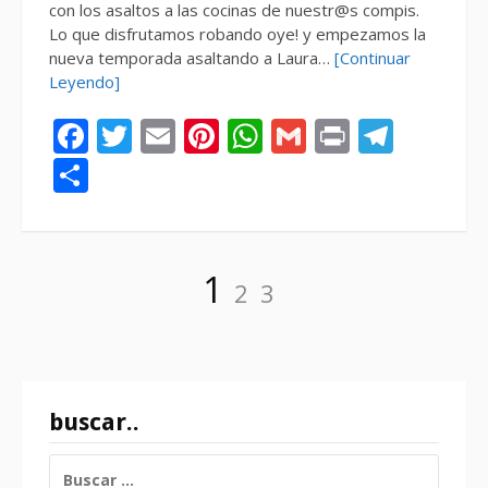
con los asaltos a las cocinas de nuestr@s compis.
Lo que disfrutamos robando oye! y empezamos la
nueva temporada asaltando a Laura…
[Continuar
Leyendo]
Facebook
Twitter
Email
Pinterest
WhatsApp
Gmail
Print
Tele
Compartir
Paginación
Página
Página
Página
1
2
3
de
entradas
buscar..
BUSCAR: