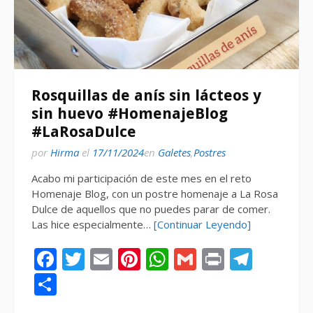
Rosquillas de anís sin lácteos y
sin huevo #HomenajeBlog
#LaRosaDulce
por
Hirma
el
17/11/2024
en
Galetes
,
Postres
Acabo mi participación de este mes en el reto
Homenaje Blog, con un postre homenaje a La Rosa
Dulce de aquellos que no puedes parar de comer.
Las hice especialmente…
[Continuar Leyendo]
Facebook
Twitter
Email
Pinterest
WhatsApp
Gmail
Print
Tele
Compartir