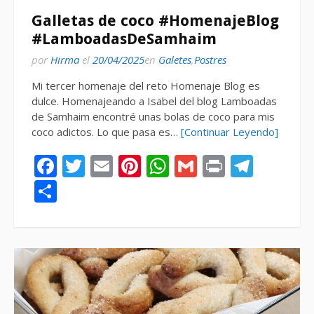
Galletas de coco #HomenajeBlog
#LamboadasDeSamhaim
por
Hirma
el
20/04/2025
en
Galetes
,
Postres
Mi tercer homenaje del reto Homenaje Blog es
dulce. Homenajeando a Isabel del blog Lamboadas
de Samhaim encontré unas bolas de coco para mis
coco adictos. Lo que pasa es…
[Continuar Leyendo]
Facebook
Twitter
Email
Pinterest
WhatsApp
Gmail
Print
Tele
Compartir