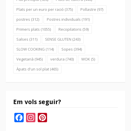
Plats per un euro per ració
(375)
Pollastre
(97)
postres
(312)
Postres individuals
(191)
Primers plats
(1055)
Recopilatoris
(59)
Salses
(311)
SENSE GLUTEN
(243)
SLOW COOKING
(114)
Sopes
(394)
Vegetarià
(945)
verdura
(740)
WOK
(5)
Àpats d'un sol plat
(465)
Em vols seguir?
Facebook
Instagram
Pinterest