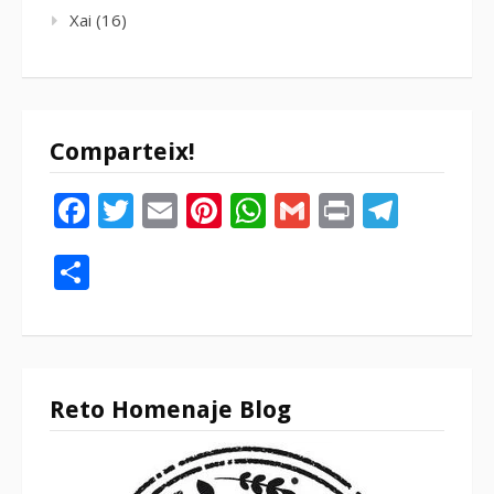
Xai
(16)
Comparteix!
Facebook
Twitter
Email
Pinterest
WhatsApp
Gmail
Print
Tele
Compartir
Reto Homenaje Blog