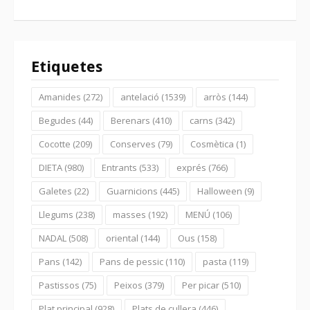
Etiquetes
Amanides
(272)
antelació
(1539)
arròs
(144)
Begudes
(44)
Berenars
(410)
carns
(342)
Cocotte
(209)
Conserves
(79)
Cosmètica
(1)
DIETA
(980)
Entrants
(533)
exprés
(766)
Galetes
(22)
Guarnicions
(445)
Halloween
(9)
Llegums
(238)
masses
(192)
MENÚ
(106)
NADAL
(508)
oriental
(144)
Ous
(158)
Pans
(142)
Pans de pessic
(110)
pasta
(119)
Pastissos
(75)
Peixos
(379)
Per picar
(510)
Plat principal
(928)
Plats de cullera
(446)