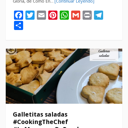
Gloria, de Como En…
[Continuar Leyendo]
Facebook
Twitter
Email
Pinterest
WhatsApp
Gmail
Print
Tele
Compartir
Galletitas saladas
#CookingTheChef