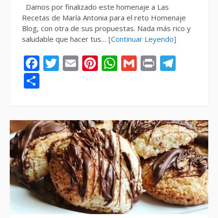
Damos por finalizado este homenaje a Las
Recetas de María Antonia para el reto Homenaje
Blog, con otra de sus propuestas. Nada más rico y
saludable que hacer tus…
[Continuar Leyendo]
Facebook
Twitter
Email
Pinterest
WhatsApp
Gmail
Print
Tele
Compartir