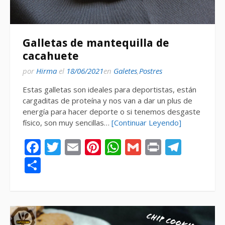
Galletas de mantequilla de
cacahuete
por
Hirma
el
18/06/2021
en
Galetes
,
Postres
Estas galletas son ideales para deportistas, están
cargaditas de proteína y nos van a dar un plus de
energía para hacer deporte o si tenemos desgaste
físico, son muy sencillas…
[Continuar Leyendo]
Facebook
Twitter
Email
Pinterest
WhatsApp
Gmail
Print
Tele
Compartir