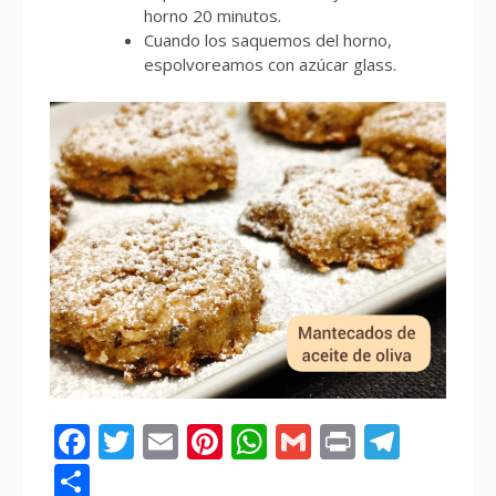
horno 20 minutos.
Cuando los saquemos del horno,
espolvoreamos con azúcar glass.
Facebook
Twitter
Email
Pinterest
WhatsApp
Gmail
Print
Tele
Compartir