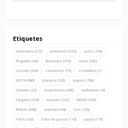
Etiquetes
Amanides
(272)
antelació
(1539)
arròs
(144)
Begudes
(44)
Berenars
(410)
carns
(342)
Cocotte
(209)
Conserves
(79)
Cosmètica
(1)
DIETA
(980)
Entrants
(533)
exprés
(766)
Galetes
(22)
Guarnicions
(445)
Halloween
(9)
Llegums
(238)
masses
(192)
MENÚ
(106)
NADAL
(508)
oriental
(144)
Ous
(158)
Pans
(142)
Pans de pessic
(110)
pasta
(119)