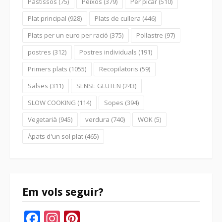
Pastissos
(75)
Peixos
(379)
Per picar
(510)
Plat principal
(928)
Plats de cullera
(446)
Plats per un euro per ració
(375)
Pollastre
(97)
postres
(312)
Postres individuals
(191)
Primers plats
(1055)
Recopilatoris
(59)
Salses
(311)
SENSE GLUTEN
(243)
SLOW COOKING
(114)
Sopes
(394)
Vegetarià
(945)
verdura
(740)
WOK
(5)
Àpats d'un sol plat
(465)
Em vols seguir?
Facebook
Instagram
Pinterest