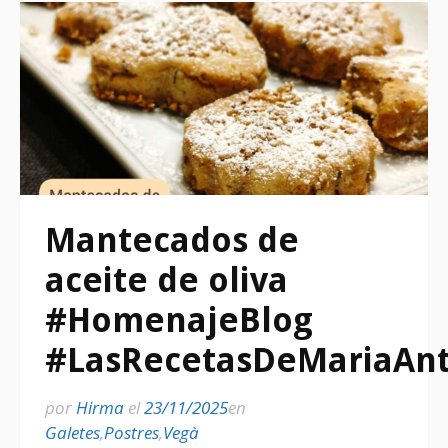
Mantecados de
aceite de oliva
#HomenajeBlog
#LasRecetasDeMariaAnt
por
Hirma
el
23/11/2025
en
Galetes
,
Postres
,
Vegà