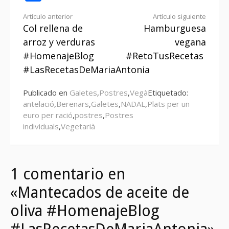
Seguir
Artículo anterior
Artículo siguiente
Col rellena de
Hamburguesa
leyendo
arroz y verduras
vegana
#HomenajeBlog
#RetoTusRecetas
#LasRecetasDeMariaAntonia
Publicado en
Galetes
,
Postres
,
Vegà
Etiquetado:
antelació
,
Berenars
,
Galetes
,
NADAL
,
Plats per un
euro per ració
,
postres
,
Postres
individuals
,
Vegetarià
1 comentario en
«Mantecados de aceite de
oliva #HomenajeBlog