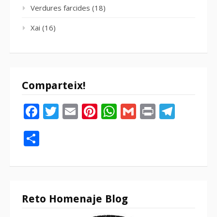
Verdures farcides
(18)
Xai
(16)
Comparteix!
Facebook
Twitter
Email
Pinterest
WhatsApp
Gmail
Print
Tele
Compartir
Reto Homenaje Blog