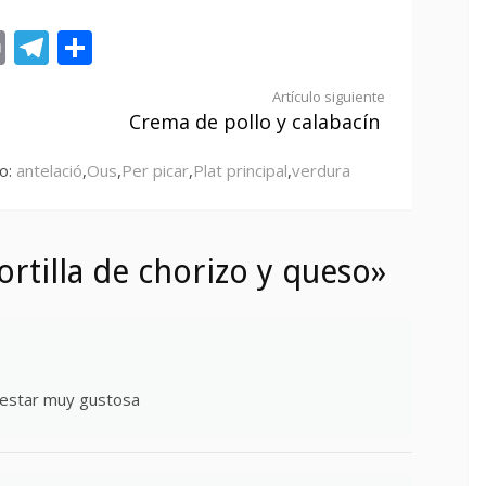
st
tsApp
ail
Print
Telegram
Compartir
Artículo siguiente
Crema de pollo y calabacín
o:
antelació
,
Ous
,
Per picar
,
Plat principal
,
verdura
rtilla de chorizo y queso»
e estar muy gustosa