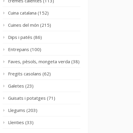
cremes calentes
(113)
Cuina catalana
(152)
Cuines del món
(215)
Dips i patés
(86)
Entrepans
(100)
Faves, pèsols, mongeta verda
(38)
Fregits casolans
(62)
Galetes
(23)
Guisats i potatges
(71)
Llegums
(203)
Llenties
(33)