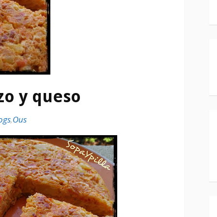
izo y queso
ogs
,
Ous