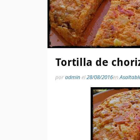
Tortilla de chor
por
admin
el
28/08/2016
en
Asaltabl