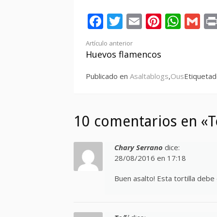
Facebook
Twitter
Email
Pintere
Wha
Gm
Seguir
Artículo anterior
Huevos flamencos
leyendo
Publicado en
Asaltablogs
,
Ous
Etiquetad
10 comentarios en «To
Chary Serrano
dice:
28/08/2016 en 17:18
Buen asalto! Esta tortilla deb