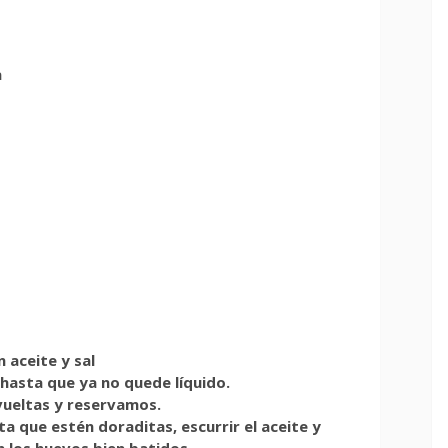
a
n aceite y sal
 hasta que ya no quede líquido.
vueltas y reservamos.
ta que estén doraditas, escurrir el aceite y
n los huevos bien batidos.