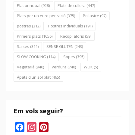
Plat principal
(928)
Plats de cullera
(447)
Plats per un euro per ració
(375)
Pollastre
(97)
postres
(312)
Postres individuals
(191)
Primers plats
(1056)
Recopilatoris
(59)
Salses
(311)
SENSE GLUTEN
(243)
SLOW COOKING
(114)
Sopes
(395)
Vegetarià
(946)
verdura
(740)
WOK
(5)
Àpats d'un sol plat
(465)
Em vols seguir?
Facebook
Instagram
Pinterest