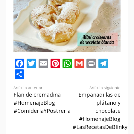
Facebook
Twitter
Email
Pinterest
WhatsApp
Gmail
Print
Tele
Compartir
Seguir
Artículo anterior
Artículo siguiente
Flan de cremadina
Empanadillas de
leyendo
#HomenajeBlog
plátano y
#ComideriaYPostreria
chocolate
#HomenajeBlog
#LasRecetasDeBlinky