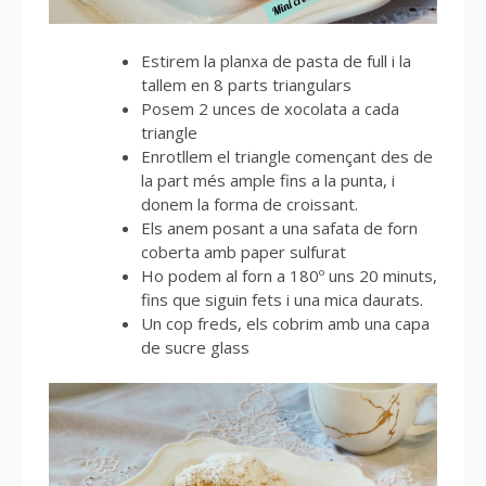
Estirem la planxa de pasta de full i la
tallem en 8 parts triangulars
Posem 2 unces de xocolata a cada
triangle
Enrotllem el triangle començant des de
la part més ample fins a la punta, i
donem la forma de croissant.
Els anem posant a una safata de forn
coberta amb paper sulfurat
Ho podem al forn a 180º uns 20 minuts,
fins que siguin fets i una mica daurats.
Un cop freds, els cobrim amb una capa
de sucre glass