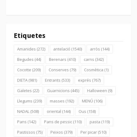
Etiquetes
Amanides
(272)
antelació
(1540)
arròs
(144)
Begudes
(44)
Berenars
(410)
carns
(342)
Cocotte
(209)
Conserves
(79)
Cosmètica
(1)
DIETA
(981)
Entrants
(533)
exprés
(767)
Galetes
(22)
Guarnicions
(445)
Halloween
(9)
Llegums
(239)
masses
(192)
MENÚ
(106)
NADAL
(508)
oriental
(144)
Ous
(158)
Pans
(142)
Pans de pessic
(110)
pasta
(119)
Pastissos
(75)
Peixos
(379)
Per picar
(510)