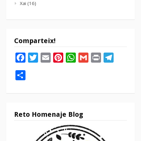
Xai
(16)
Comparteix!
Facebook
Twitter
Email
Pinterest
WhatsApp
Gmail
Print
Tele
Compartir
Reto Homenaje Blog