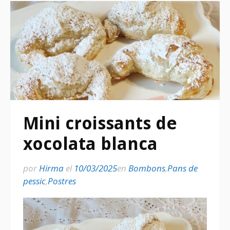
Mini croissants de
xocolata blanca
por
Hirma
el
10/03/2025
en
Bombons
,
Pans de
pessic
,
Postres