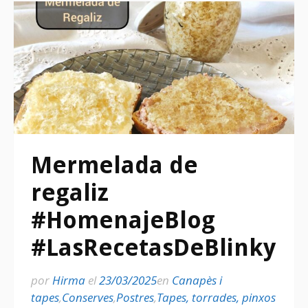
Mermelada de
regaliz
#HomenajeBlog
#LasRecetasDeBlinky
por
Hirma
el
23/03/2025
en
Canapès i
tapes
,
Conserves
,
Postres
,
Tapes, torrades, pinxos