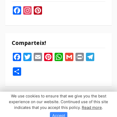
Facebook
Instagram
Pinterest
Comparteix!
Facebook
Twitter
Email
Pinterest
WhatsApp
Gmail
Print
Tele
Compartir
We use cookies to ensure that we give you the best
experience on our website. Continued use of this site
indicates that you accept this policy.
Read more
.
Copyright © 2026 Sopaypilla. Todos los derechos reservados.
Tema Fooding por
FRT
Accept