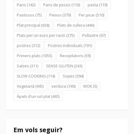
Pans
(142)
Pans de pessic
(110)
pasta
(119)
Pastissos
(75)
Peixos
(379)
Per picar
(510)
Plat principal
(928)
Plats de cullera
(446)
Plats per un euro per ració
(375)
Pollastre
(97)
postres
(312)
Postres individuals
(191)
Primers plats
(1055)
Recopilatoris
(59)
Salses
(311)
SENSE GLUTEN
(243)
SLOW COOKING
(114)
Sopes
(394)
Vegetarià
(945)
verdura
(740)
WOK
(5)
Àpats d'un sol plat
(465)
Em vols seguir?