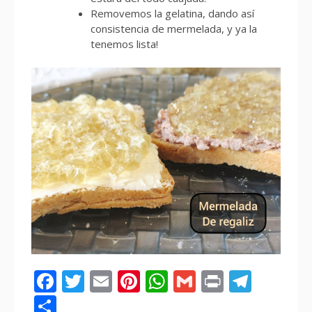
Removemos la gelatina, dando así
consistencia de mermelada, y ya la
tenemos lista!
Facebook
Twitter
Email
Pinterest
WhatsApp
Gmail
Print
Tele
Compartir