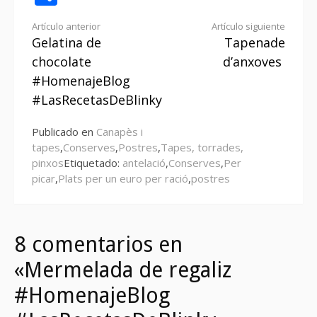
Seguir
Artículo anterior
Artículo siguiente
Gelatina de
Tapenade
leyendo
chocolate
d’anxoves
#HomenajeBlog
#LasRecetasDeBlinky
Publicado en
Canapès i
tapes
,
Conserves
,
Postres
,
Tapes, torrades,
pinxos
Etiquetado:
antelació
,
Conserves
,
Per
picar
,
Plats per un euro per ració
,
postres
8 comentarios en
«Mermelada de regaliz
#HomenajeBlog