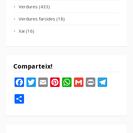
Verdures
(433)
Verdures farcides
(18)
Xai
(16)
Comparteix!
Facebook
Twitter
Email
Pinterest
WhatsApp
Gmail
Print
Tele
Compartir