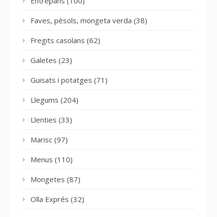
Entrepans
(100)
Faves, pèsols, mongeta verda
(38)
Fregits casolans
(62)
Galetes
(23)
Guisats i potatges
(71)
Llegums
(204)
Llenties
(33)
Marisc
(97)
Menus
(110)
Mongetes
(87)
Olla Exprés
(32)