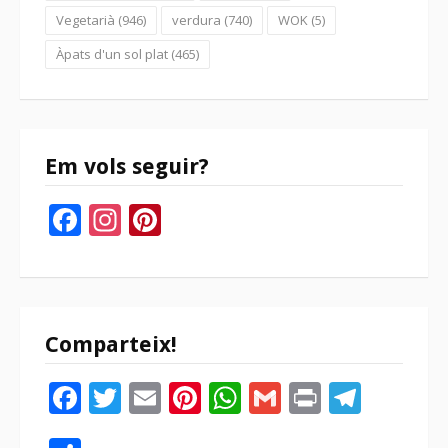
Vegetarià
(946)
verdura
(740)
WOK
(5)
Àpats d'un sol plat
(465)
Em vols seguir?
Facebook
Instagram
Pinterest
Comparteix!
Facebook
Twitter
Email
Pinterest
WhatsApp
Gmail
Print
Tele
Compartir