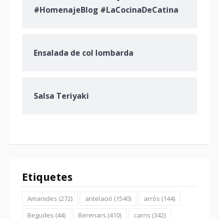
#HomenajeBlog #LaCocinaDeCatina
Ensalada de col lombarda
Salsa Teriyaki
Etiquetes
Amanides
(272)
antelació
(1540)
arròs
(144)
Begudes
(44)
Berenars
(410)
carns
(342)