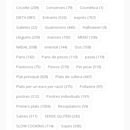
Cocotte
(209)
Conserves
(79)
Cosmètica
(1)
DIETA
(981)
Entrants
(533)
exprés
(767)
Galetes
(22)
Guarnicions
(445)
Halloween
(9)
Llegums
(239)
masses
(192)
MENÚ
(106)
NADAL
(508)
oriental
(144)
Ous
(158)
Pans
(142)
Pans de pessic
(110)
pasta
(119)
Pastissos
(75)
Peixos
(379)
Per picar
(510)
Plat principal
(928)
Plats de cullera
(447)
Plats per un euro per ració
(375)
Pollastre
(97)
postres
(312)
Postres individuals
(191)
Primers plats
(1056)
Recopilatoris
(59)
Salses
(311)
SENSE GLUTEN
(243)
SLOW COOKING
(114)
Sopes
(395)