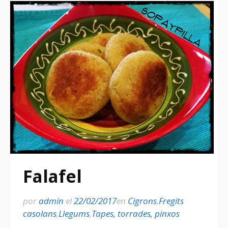
Falafel
por
admin
el
22/02/2017
en
Cigrons
,
Fregits
casolans
,
Llegums
,
Tapes, torrades, pinxos