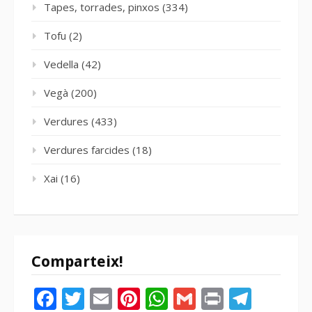
Tapes, torrades, pinxos
(334)
Tofu
(2)
Vedella
(42)
Vegà
(200)
Verdures
(433)
Verdures farcides
(18)
Xai
(16)
Comparteix!
Facebook
Twitter
Email
Pinterest
WhatsApp
Gmail
Print
Tele