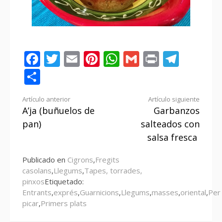
Facebook
Twitter
Email
Pinterest
WhatsApp
Gmail
Print
Tele
Compartir
Seguir
Artículo anterior
Artículo siguiente
A’ja (buñuelos de
Garbanzos
leyendo
pan)
salteados con
salsa fresca
Publicado en
Cigrons
,
Fregits
casolans
,
Llegums
,
Tapes, torrades,
pinxos
Etiquetado:
Entrants
,
exprés
,
Guarnicions
,
Llegums
,
masses
,
oriental
,
Per
picar
,
Primers plats