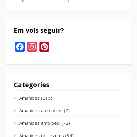
del
bloc
Em vols seguir?
Facebook
Instagram
Pinterest
Categories
Amanides
(215)
Amanides amb arròs
(7)
Amanides amb peix
(72)
Amanides de llegums
(34)