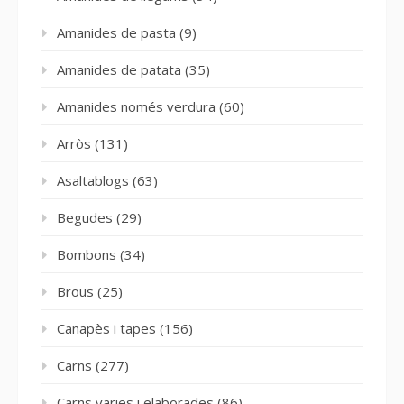
Amanides de pasta
(9)
Amanides de patata
(35)
Amanides només verdura
(60)
Arròs
(131)
Asaltablogs
(63)
Begudes
(29)
Bombons
(34)
Brous
(25)
Canapès i tapes
(156)
Carns
(277)
Carns varies i elaborades
(86)