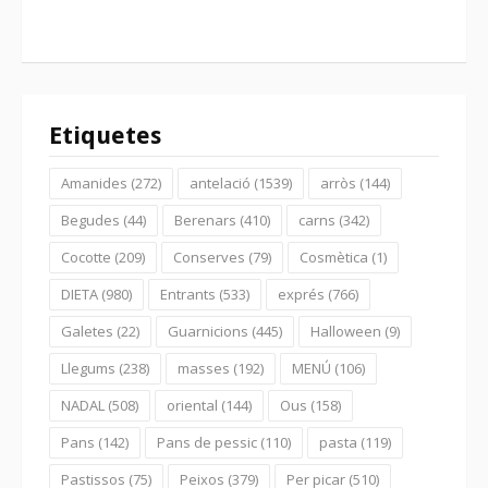
Etiquetes
Amanides
(272)
antelació
(1539)
arròs
(144)
Begudes
(44)
Berenars
(410)
carns
(342)
Cocotte
(209)
Conserves
(79)
Cosmètica
(1)
DIETA
(980)
Entrants
(533)
exprés
(766)
Galetes
(22)
Guarnicions
(445)
Halloween
(9)
Llegums
(238)
masses
(192)
MENÚ
(106)
NADAL
(508)
oriental
(144)
Ous
(158)
Pans
(142)
Pans de pessic
(110)
pasta
(119)
Pastissos
(75)
Peixos
(379)
Per picar
(510)