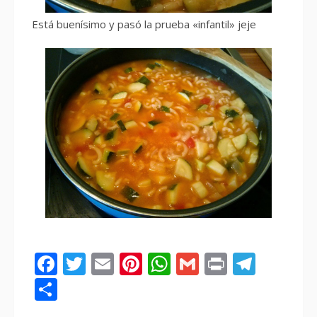
Está buenísimo y pasó la prueba «infantil» jeje
Facebook
Twitter
Email
Pinterest
WhatsApp
Gmail
Print
Tele
Compartir