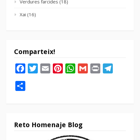
Verdures farcides
(18)
Xai
(16)
Comparteix!
Facebook
Twitter
Email
Pinterest
WhatsApp
Gmail
Print
Tele
Compartir
Reto Homenaje Blog