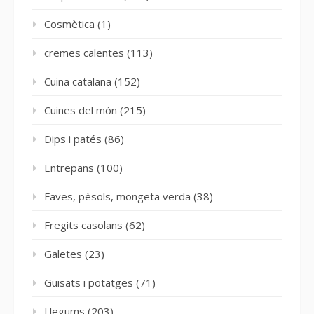
Cosmètica
(1)
cremes calentes
(113)
Cuina catalana
(152)
Cuines del món
(215)
Dips i patés
(86)
Entrepans
(100)
Faves, pèsols, mongeta verda
(38)
Fregits casolans
(62)
Galetes
(23)
Guisats i potatges
(71)
Llegums
(203)