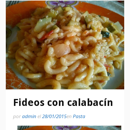
Fideos con calabacín
por
admin
el
28/01/2015
en
Pasta