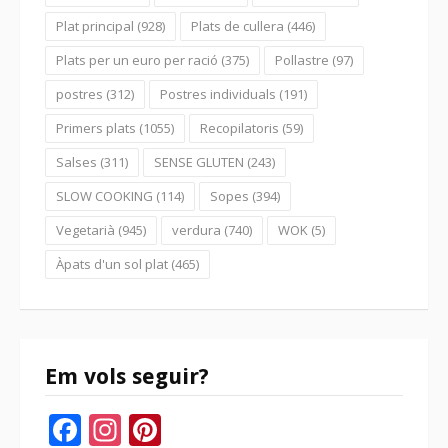
Plat principal
(928)
Plats de cullera
(446)
Plats per un euro per ració
(375)
Pollastre
(97)
postres
(312)
Postres individuals
(191)
Primers plats
(1055)
Recopilatoris
(59)
Salses
(311)
SENSE GLUTEN
(243)
SLOW COOKING
(114)
Sopes
(394)
Vegetarià
(945)
verdura
(740)
WOK
(5)
Àpats d'un sol plat
(465)
Em vols seguir?
Facebook
Instagram
Pinterest