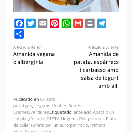
Facebook
Twitter
Email
Pinterest
WhatsApp
Gmail
Print
Tele
Compartir
Seguir
Artículo anterior
Artículo siguiente
Amanida vegana
Amanida de
leyendo
d’albergínia
patata, espàrrecs
i carbassó amb
salsa de iogurt
amb all
Publicado en
Guisats i
potatges
,
Llegums
,
Llenties
,
Sopes i
Cremes
,
Verdures
Etiquetado:
antelació
,
Àpats d'un
sol plat
,
Cocotte
,
DIETA
,
Llegums
,
Plat principal
,
Plats
de cullera
,
Plats per un euro per ració
,
Primers
plats
,
Sopes
,
verdura