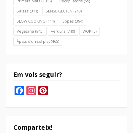
Primers plats
(1055)
Recopilatoris
(59)
Salses
(311)
SENSE GLUTEN
(243)
SLOW COOKING
(114)
Sopes
(394)
Vegetarià
(945)
verdura
(740)
WOK
(5)
Àpats d'un sol plat
(465)
Em vols seguir?
Facebook
Instagram
Pinterest
Comparteix!