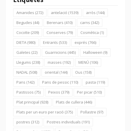
Amanides
(272)
antelació
(1539)
arròs
(144)
Begudes
(44)
Berenars
(410)
carns
(342)
Cocotte
(209)
Conserves
(79)
Cosmètica
(1)
DIETA
(980)
Entrants
(533)
exprés
(766)
Galetes
(22)
Guarnicions
(445)
Halloween
(9)
Llegums
(238)
masses
(192)
MENÚ
(106)
NADAL
(508)
oriental
(144)
Ous
(158)
Pans
(142)
Pans de pessic
(110)
pasta
(119)
Pastissos
(75)
Peixos
(379)
Per picar
(510)
Plat principal
(928)
Plats de cullera
(446)
Plats per un euro per ració
(375)
Pollastre
(97)
postres
(312)
Postres individuals
(191)