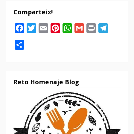
Comparteix!
Facebook
Twitter
Email
Pinterest
WhatsApp
Gmail
Print
Tele
Compartir
Reto Homenaje Blog