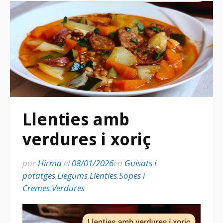
Llenties amb
verdures i xoriç
por
Hirma
el
08/01/2026
en
Guisats i
potatges
,
Llegums
,
Llenties
,
Sopes i
Cremes
,
Verdures