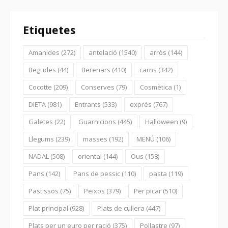
Etiquetes
Amanides
(272)
antelació
(1540)
arròs
(144)
Begudes
(44)
Berenars
(410)
carns
(342)
Cocotte
(209)
Conserves
(79)
Cosmètica
(1)
DIETA
(981)
Entrants
(533)
exprés
(767)
Galetes
(22)
Guarnicions
(445)
Halloween
(9)
Llegums
(239)
masses
(192)
MENÚ
(106)
NADAL
(508)
oriental
(144)
Ous
(158)
Pans
(142)
Pans de pessic
(110)
pasta
(119)
Pastissos
(75)
Peixos
(379)
Per picar
(510)
Plat principal
(928)
Plats de cullera
(447)
Plats per un euro per ració
(375)
Pollastre
(97)