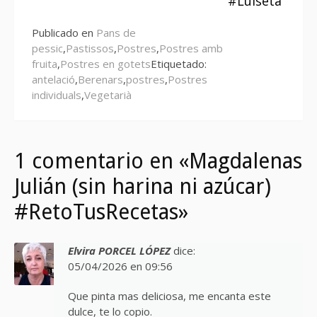
#Luiseta
Publicado en
Pans de
pessic
,
Pastissos
,
Postres
,
Postres amb
fruita
,
Postres en gotets
Etiquetado:
antelació
,
Berenars
,
postres
,
Postres
individuals
,
Vegetarià
1 comentario en «Magdalenas
Julián (sin harina ni azúcar)
#RetoTusRecetas»
Elvira PORCEL LÓPEZ
dice:
05/04/2026 en 09:56
Que pinta mas deliciosa, me encanta este
dulce, te lo copio.