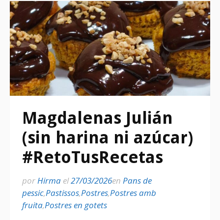
Magdalenas Julián
(sin harina ni azúcar)
#RetoTusRecetas
por
Hirma
el
27/03/2026
en
Pans de
pessic
,
Pastissos
,
Postres
,
Postres amb
fruita
,
Postres en gotets