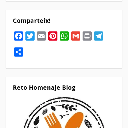
Comparteix!
Facebook
Twitter
Email
Pinterest
WhatsApp
Gmail
Print
Tele
Compartir
Reto Homenaje Blog