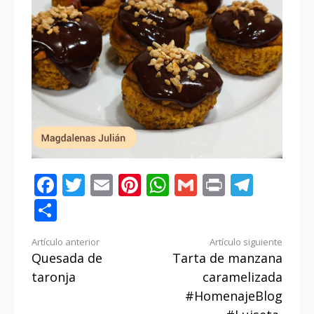
Facebook
Twitter
Email
Pinterest
WhatsApp
Gmail
Print
Tele
Compartir
Seguir
Artículo anterior
Artículo siguiente
Quesada de
Tarta de manzana
leyendo
taronja
caramelizada
#HomenajeBlog