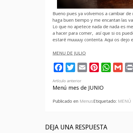
Bueno pues ya volvemos a cambiar de m
haga buen tiempo y me encantan las va
Lo que no apetece nada de nada es me
a hacer para comer, así que si os pue
estaré muuuuy contenta. Aqui os dejo el 
MENU DE JULIO
Facebook
Twitter
Email
Pintere
Wha
Gm
Seguir
Artículo anterior
Menú mes de JUNIO
leyendo
Publicado en
Menus
Etiquetado:
MENÚ
DEJA UNA RESPUESTA