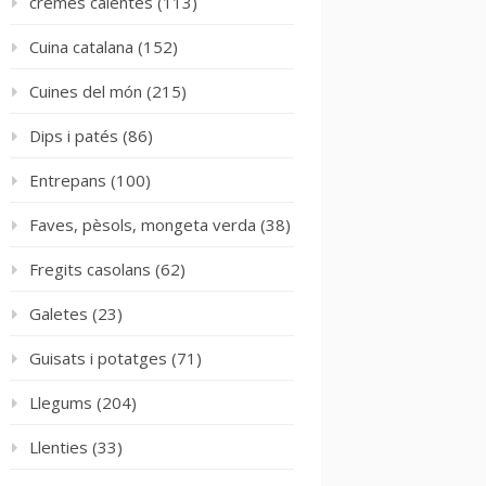
cremes calentes
(113)
Cuina catalana
(152)
Cuines del món
(215)
Dips i patés
(86)
Entrepans
(100)
Faves, pèsols, mongeta verda
(38)
Fregits casolans
(62)
Galetes
(23)
Guisats i potatges
(71)
Llegums
(204)
Llenties
(33)