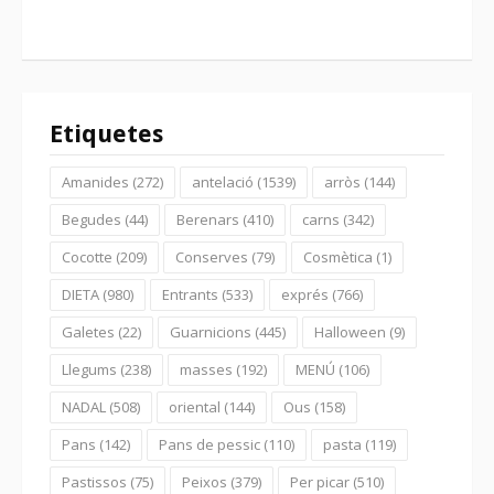
Etiquetes
Amanides
(272)
antelació
(1539)
arròs
(144)
Begudes
(44)
Berenars
(410)
carns
(342)
Cocotte
(209)
Conserves
(79)
Cosmètica
(1)
DIETA
(980)
Entrants
(533)
exprés
(766)
Galetes
(22)
Guarnicions
(445)
Halloween
(9)
Llegums
(238)
masses
(192)
MENÚ
(106)
NADAL
(508)
oriental
(144)
Ous
(158)
Pans
(142)
Pans de pessic
(110)
pasta
(119)
Pastissos
(75)
Peixos
(379)
Per picar
(510)