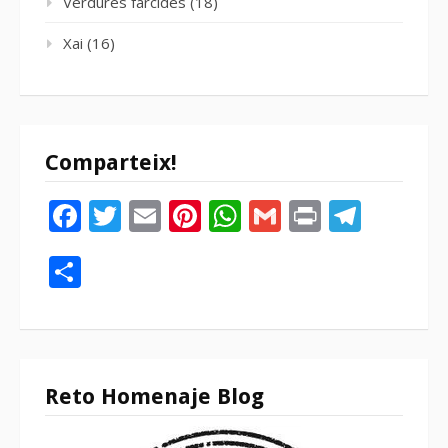
Verdures farcides
(18)
Xai
(16)
Comparteix!
Facebook
Twitter
Email
Pinterest
WhatsApp
Gmail
Print
Tele
Compartir
Reto Homenaje Blog