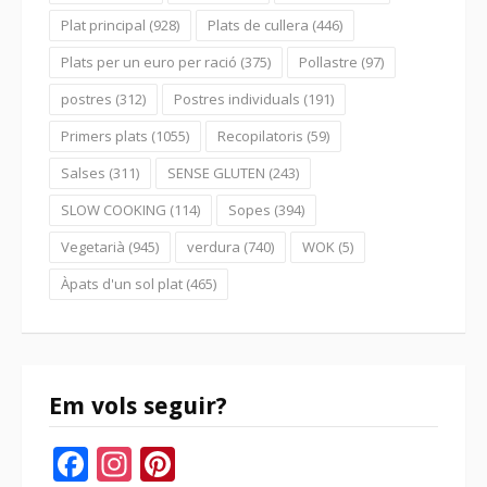
Plat principal
(928)
Plats de cullera
(446)
Plats per un euro per ració
(375)
Pollastre
(97)
postres
(312)
Postres individuals
(191)
Primers plats
(1055)
Recopilatoris
(59)
Salses
(311)
SENSE GLUTEN
(243)
SLOW COOKING
(114)
Sopes
(394)
Vegetarià
(945)
verdura
(740)
WOK
(5)
Àpats d'un sol plat
(465)
Em vols seguir?
Facebook
Instagram
Pinterest