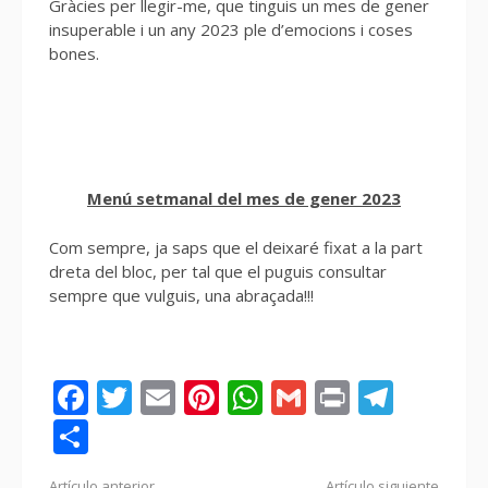
Gràcies per llegir-me, que tinguis un mes de gener
insuperable i un any 2023 ple d’emocions i coses
bones.
Menú setmanal del mes de gener 2023
Com sempre, ja saps que el deixaré fixat a la part
dreta del bloc, per tal que el puguis consultar
sempre que vulguis, una abraçada!!!
Facebook
Twitter
Email
Pinterest
WhatsApp
Gmail
Print
Tele
Compartir
Artículo anterior
Artículo siguiente