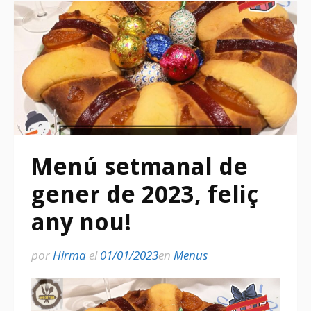
Menú setmanal de
gener de 2023, feliç
any nou!
por
Hirma
el
01/01/2023
en
Menus