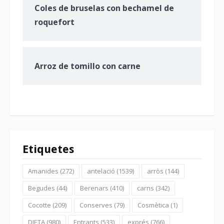
Coles de bruselas con bechamel de
roquefort
Arroz de tomillo con carne
Etiquetes
Amanides
(272)
antelació
(1539)
arròs
(144)
Begudes
(44)
Berenars
(410)
carns
(342)
Cocotte
(209)
Conserves
(79)
Cosmètica
(1)
DIETA
(980)
Entrants
(533)
exprés
(766)