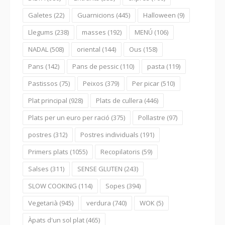
Galetes
(22)
Guarnicions
(445)
Halloween
(9)
Llegums
(238)
masses
(192)
MENÚ
(106)
NADAL
(508)
oriental
(144)
Ous
(158)
Pans
(142)
Pans de pessic
(110)
pasta
(119)
Pastissos
(75)
Peixos
(379)
Per picar
(510)
Plat principal
(928)
Plats de cullera
(446)
Plats per un euro per ració
(375)
Pollastre
(97)
postres
(312)
Postres individuals
(191)
Primers plats
(1055)
Recopilatoris
(59)
Salses
(311)
SENSE GLUTEN
(243)
SLOW COOKING
(114)
Sopes
(394)
Vegetarià
(945)
verdura
(740)
WOK
(5)
Àpats d'un sol plat
(465)