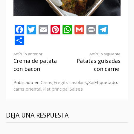
Facebook
Twitter
Email
Pinterest
WhatsApp
Gmail
Print
Tele
Compartir
Seguir
Artículo anterior
Artículo siguiente
Crema de patata
Patatas guisadas
leyendo
con bacon
con carne
Publicado en
Carns
,
Fregits casolans
,
Xai
Etiquetado:
carns
,
oriental
,
Plat principal
,
Salses
DEJA UNA RESPUESTA