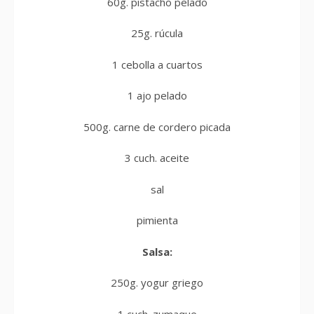
60g. pistacho pelado
25g. rúcula
1 cebolla a cuartos
1 ajo pelado
500g. carne de cordero picada
3 cuch. aceite
sal
pimienta
Salsa:
250g. yogur griego
1 cuch. zumaque