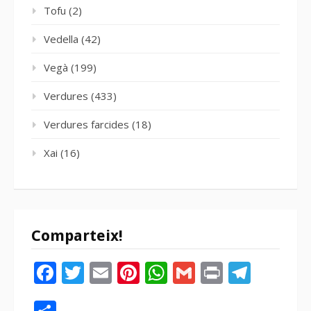
Tofu
(2)
Vedella
(42)
Vegà
(199)
Verdures
(433)
Verdures farcides
(18)
Xai
(16)
Comparteix!
Facebook
Twitter
Email
Pinterest
WhatsApp
Gmail
Print
Tele
Compartir