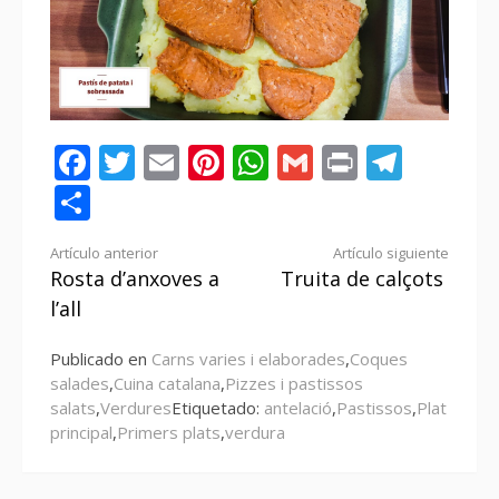
Facebook
Twitter
Email
Pinterest
WhatsApp
Gmail
Print
Tele
Compartir
Seguir
Artículo anterior
Artículo siguiente
Rosta d’anxoves a
Truita de calçots
leyendo
l’all
Publicado en
Carns varies i elaborades
,
Coques
salades
,
Cuina catalana
,
Pizzes i pastissos
salats
,
Verdures
Etiquetado:
antelació
,
Pastissos
,
Plat
principal
,
Primers plats
,
verdura