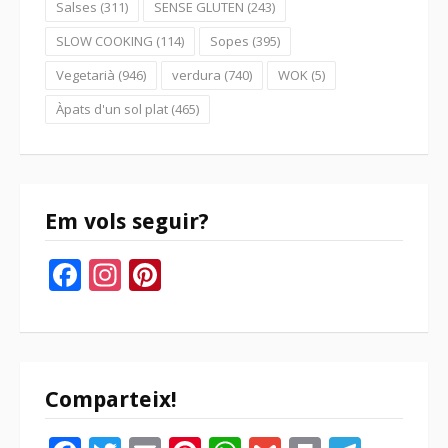
Salses
(311)
SENSE GLUTEN
(243)
SLOW COOKING
(114)
Sopes
(395)
Vegetarià
(946)
verdura
(740)
WOK
(5)
Àpats d'un sol plat
(465)
Em vols seguir?
Facebook
Instagram
Pinterest
Comparteix!
Facebook
Twitter
Email
Pinterest
WhatsApp
Gmail
Print
Tele