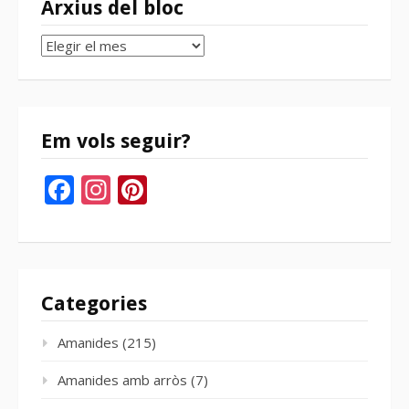
Arxius del bloc
Arxius
del
bloc
Em vols seguir?
Facebook
Instagram
Pinterest
Categories
Amanides
(215)
Amanides amb arròs
(7)