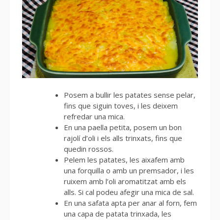
Posem a bullir les patates sense pelar,
fins que siguin toves, i les deixem
refredar una mica.
En una paella petita, posem un bon
rajolí d’oli i els alls trinxats, fins que
quedin rossos.
Pelem les patates, les aixafem amb
una forquilla o amb un premsador, i les
ruixem amb l’oli aromatitzat amb els
alls. Si cal podeu afegir una mica de sal.
En una safata apta per anar al forn, fem
una capa de patata trinxada, les