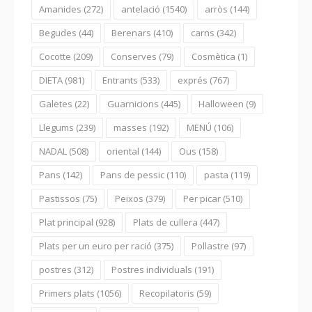
Amanides
(272)
antelació
(1540)
arròs
(144)
Begudes
(44)
Berenars
(410)
carns
(342)
Cocotte
(209)
Conserves
(79)
Cosmètica
(1)
DIETA
(981)
Entrants
(533)
exprés
(767)
Galetes
(22)
Guarnicions
(445)
Halloween
(9)
Llegums
(239)
masses
(192)
MENÚ
(106)
NADAL
(508)
oriental
(144)
Ous
(158)
Pans
(142)
Pans de pessic
(110)
pasta
(119)
Pastissos
(75)
Peixos
(379)
Per picar
(510)
Plat principal
(928)
Plats de cullera
(447)
Plats per un euro per ració
(375)
Pollastre
(97)
postres
(312)
Postres individuals
(191)
Primers plats
(1056)
Recopilatoris
(59)