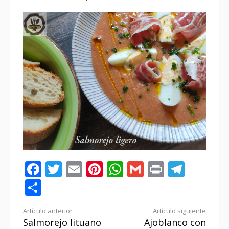
Facebook
Twitter
Email
Pinterest
WhatsApp
Gmail
Print
Tele
Compartir
Seguir
Artículo anterior
Artículo siguiente
Salmorejo lituano
Ajoblanco con