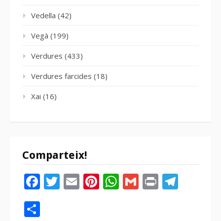
Vedella
(42)
Vegà
(199)
Verdures
(433)
Verdures farcides
(18)
Xai
(16)
Comparteix!
Facebook
Twitter
Email
Pinterest
WhatsApp
Gmail
Print
Tele
Compartir