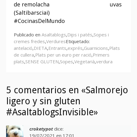
leyendo
de remolacha
uvas
(Saltibarsciai)
#CocinasDelMundo
Publicado en
Asaltablogs
,
Dips i patés
,
Sopes i
cremes fredes
,
Verdures
Etiquetado:
antelació
,
DIETA
,
Entrants
,
exprés
,
Guarnicions
,
Plats
de cullera
,
Plats per un euro per ració
,
Primers
plats
,
SENSE GLUTEN
,
Sopes
,
Vegetarià
,
verdura
5 comentarios en «Salmorejo
ligero y sin gluten
#AsaltablogsInvisible»
croketypot
dice:
19/07/2021 en 17:01