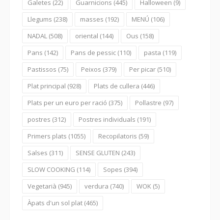
Galetes
(22)
Guarnicions
(445)
Halloween
(9)
Llegums
(238)
masses
(192)
MENÚ
(106)
NADAL
(508)
oriental
(144)
Ous
(158)
Pans
(142)
Pans de pessic
(110)
pasta
(119)
Pastissos
(75)
Peixos
(379)
Per picar
(510)
Plat principal
(928)
Plats de cullera
(446)
Plats per un euro per ració
(375)
Pollastre
(97)
postres
(312)
Postres individuals
(191)
Primers plats
(1055)
Recopilatoris
(59)
Salses
(311)
SENSE GLUTEN
(243)
SLOW COOKING
(114)
Sopes
(394)
Vegetarià
(945)
verdura
(740)
WOK
(5)
Àpats d'un sol plat
(465)