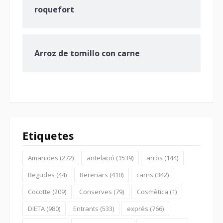
roquefort
Arroz de tomillo con carne
Etiquetes
Amanides
(272)
antelació
(1539)
arròs
(144)
Begudes
(44)
Berenars
(410)
carns
(342)
Cocotte
(209)
Conserves
(79)
Cosmètica
(1)
DIETA
(980)
Entrants
(533)
exprés
(766)