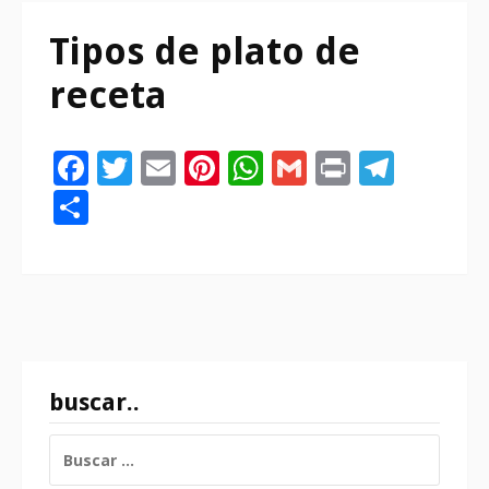
Tipos de plato de
receta
Facebook
Twitter
Email
Pinterest
WhatsApp
Gmail
Print
Tele
Compartir
buscar..
BUSCAR: