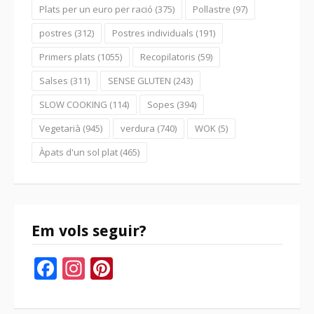
Plats per un euro per ració
(375)
Pollastre
(97)
postres
(312)
Postres individuals
(191)
Primers plats
(1055)
Recopilatoris
(59)
Salses
(311)
SENSE GLUTEN
(243)
SLOW COOKING
(114)
Sopes
(394)
Vegetarià
(945)
verdura
(740)
WOK
(5)
Àpats d'un sol plat
(465)
Em vols seguir?
Facebook
Instagram
Pinterest