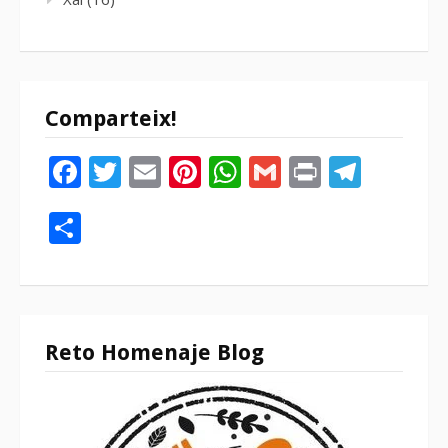
Comparteix!
Facebook
Twitter
Email
Pinterest
WhatsApp
Gmail
Print
Tele
Compartir
Reto Homenaje Blog