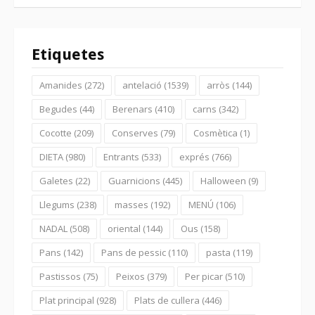
Etiquetes
Amanides
(272)
antelació
(1539)
arròs
(144)
Begudes
(44)
Berenars
(410)
carns
(342)
Cocotte
(209)
Conserves
(79)
Cosmètica
(1)
DIETA
(980)
Entrants
(533)
exprés
(766)
Galetes
(22)
Guarnicions
(445)
Halloween
(9)
Llegums
(238)
masses
(192)
MENÚ
(106)
NADAL
(508)
oriental
(144)
Ous
(158)
Pans
(142)
Pans de pessic
(110)
pasta
(119)
Pastissos
(75)
Peixos
(379)
Per picar
(510)
Plat principal
(928)
Plats de cullera
(446)