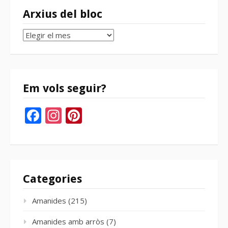
Arxius del bloc
Arxius
del
bloc
Em vols seguir?
Facebook
Instagram
Pinterest
Categories
Amanides
(215)
Amanides amb arròs
(7)