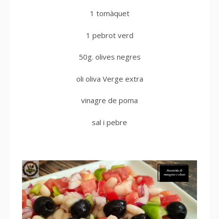
1 tomàquet
1 pebrot verd
50g. olives negres
oli oliva Verge extra
vinagre de poma
sal i pebre