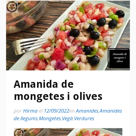
Amanida de
mongetes i olives
por
Hirma
el
12/09/2022
en
Amanides
,
Amanides
de llegums
,
Mongetes
,
Vegà
,
Verdures