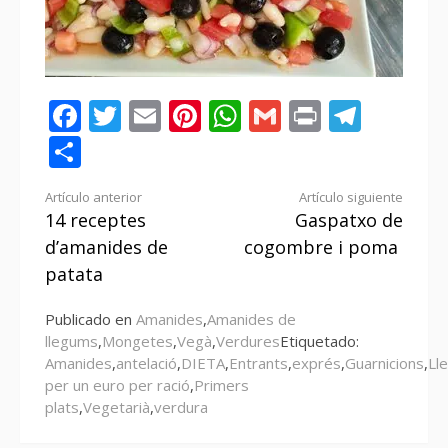
Facebook
Twitter
Email
Pinterest
WhatsApp
Gmail
Print
Tele
Compartir
Seguir
Artículo anterior
Artículo siguiente
14 receptes
Gaspatxo de
leyendo
d’amanides de
cogombre i poma
patata
Publicado en
Amanides
,
Amanides de
llegums
,
Mongetes
,
Vegà
,
Verdures
Etiquetado:
Amanides
,
antelació
,
DIETA
,
Entrants
,
exprés
,
Guarnicions
,
Ll
per un euro per ració
,
Primers
plats
,
Vegetarià
,
verdura