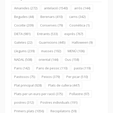
Amanides
(272)
antelació
(1540)
arròs
(144)
Begudes
(44)
Berenars
(410)
carns
(342)
Cocotte
(209)
Conserves
(79)
Cosmètica
(1)
DIETA
(981)
Entrants
(533)
exprés
(767)
Galetes
(22)
Guarnicions
(445)
Halloween
(9)
Llegums
(239)
masses
(192)
MENÚ
(106)
NADAL
(508)
oriental
(144)
Ous
(158)
Pans
(142)
Pans de pessic
(110)
pasta
(119)
Pastissos
(75)
Peixos
(379)
Per picar
(510)
Plat principal
(928)
Plats de cullera
(447)
Plats per un euro per ració
(375)
Pollastre
(97)
postres
(312)
Postres individuals
(191)
Primers plats
(1056)
Recopilatoris
(59)