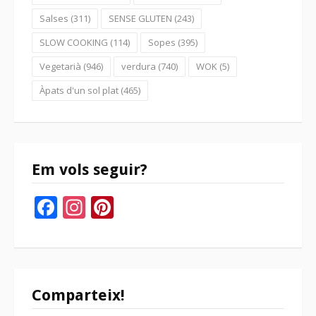
Salses
(311)
SENSE GLUTEN
(243)
SLOW COOKING
(114)
Sopes
(395)
Vegetarià
(946)
verdura
(740)
WOK
(5)
Àpats d'un sol plat
(465)
Em vols seguir?
Facebook
Instagram
Pinterest
Comparteix!