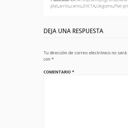
plat
,
arròs
,
carns
,
DIETA
,
Llegums
,
Plat pr
DEJA UNA RESPUESTA
Tu dirección de correo electrónico no será 
con
*
COMENTARIO
*