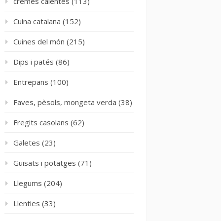
cremes calentes
(113)
Cuina catalana
(152)
Cuines del món
(215)
Dips i patés
(86)
Entrepans
(100)
Faves, pèsols, mongeta verda
(38)
Fregits casolans
(62)
Galetes
(23)
Guisats i potatges
(71)
Llegums
(204)
Llenties
(33)