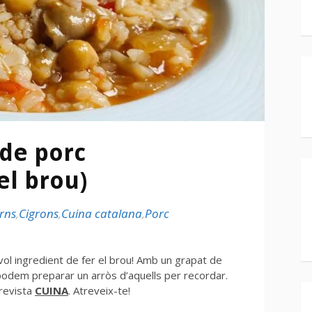
de porc
el brou)
rns
,
Cigrons
,
Cuina catalana
,
Porc
l ingredient de fer el brou! Amb un grapat de
u podem preparar un arròs d’aquells per recordar.
 revista
CUINA
. Atreveix-te!