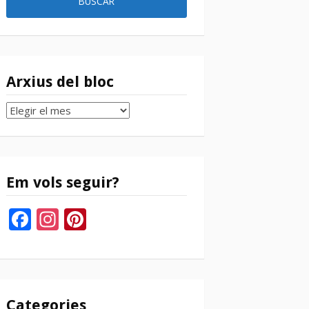
Arxius del bloc
Arxius
del
bloc
Em vols seguir?
Facebook
Instagram
Pinterest
Categories