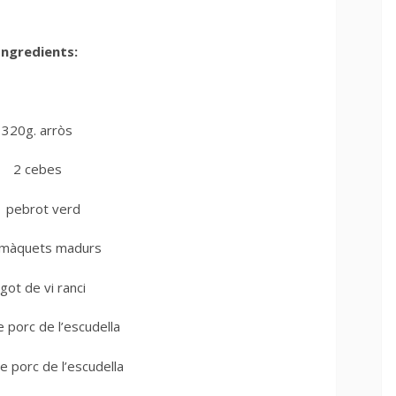
Ingredients:
320g. arròs
2 cebes
1 pebrot verd
omàquets madurs
got de vi ranci
 porc de l’escudella
 porc de l’escudella