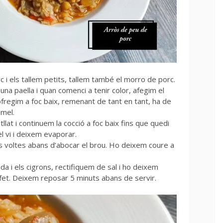
i els tallem petits, tallem també el morro de porc.
una paella i quan comenci a tenir color, afegim el
fregim a foc baix, remenant de tant en tant, ha de
amel.
lat i continuem la cocció a foc baix fins que quedi
l vi i deixem evaporar.
s voltes abans d’abocar el brou. Ho deixem coure a
a i els cigrons, rectifiquem de sal i ho deixem
i fet. Deixem reposar 5 minuts abans de servir.