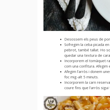
Desossem els peus de porc 
Sofregim la ceba picada en 
pebrot, també tallat. Ho so
quedar una textura de car
Incorporem el tomàquet ratl
com una confitura. Afegim e
Afegim l’arròs i donem une
foc mig-alt 5 minuts.
Incorporem la carn reservad
coure fins que l’arròs sigu