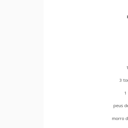
3 t
1 
peus de
morro de