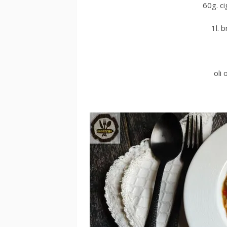
60g. ci
1l. 
oli 