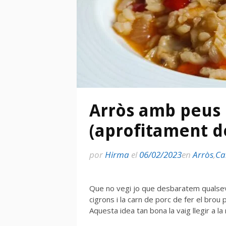
Arròs amb peus 
(aprofitament d
por
Hirma
el
06/02/2023
en
Arròs
,
Ca
Que no vegi jo que desbaratem qualsevo
cigrons i la carn de porc de fer el bro
Aquesta idea tan bona la vaig llegir a la