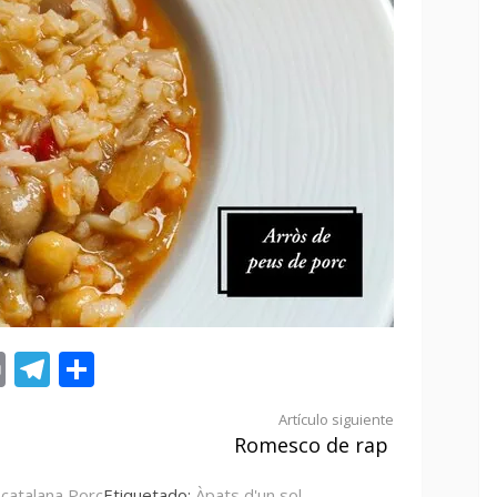
st
tsApp
ail
Print
Telegram
Compartir
Artículo siguiente
Romesco de rap
 catalana
,
Porc
Etiquetado:
Àpats d'un sol