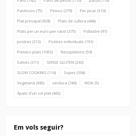
Pans
(142)
Pans de pessic
(110)
pasta
(119)
Pastissos
(75)
Peixos
(379)
Per picar
(510)
Plat principal
(928)
Plats de cullera
(446)
Plats per un euro per ració
(375)
Pollastre
(97)
postres
(312)
Postres individuals
(191)
Primers plats
(1055)
Recopilatoris
(59)
Salses
(311)
SENSE GLUTEN
(243)
SLOW COOKING
(114)
Sopes
(394)
Vegetarià
(945)
verdura
(740)
WOK
(5)
Àpats d'un sol plat
(465)
Em vols seguir?