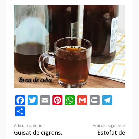
Facebook
Twitter
Email
Pinterest
WhatsApp
Gmail
Print
Tele
Compartir
Seguir
Artículo anterior
Artículo siguiente
Guisat de cigrons,
Estofat de
leyendo