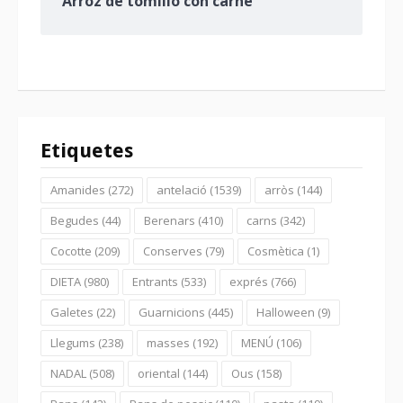
Arroz de tomillo con carne
Etiquetes
Amanides
(272)
antelació
(1539)
arròs
(144)
Begudes
(44)
Berenars
(410)
carns
(342)
Cocotte
(209)
Conserves
(79)
Cosmètica
(1)
DIETA
(980)
Entrants
(533)
exprés
(766)
Galetes
(22)
Guarnicions
(445)
Halloween
(9)
Llegums
(238)
masses
(192)
MENÚ
(106)
NADAL
(508)
oriental
(144)
Ous
(158)