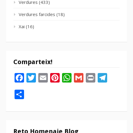
Verdures
(433)
Verdures farcides
(18)
Xai
(16)
Comparteix!
Facebook
Twitter
Email
Pinterest
WhatsApp
Gmail
Print
Tele
Compartir
Reto Homenaje Blog