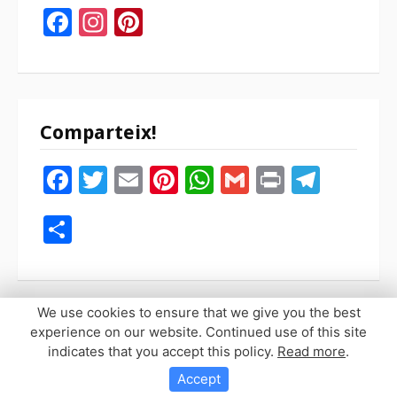
Facebook
Instagram
Pinterest
Comparteix!
Facebook
Twitter
Email
Pinterest
WhatsApp
Gmail
Print
Tele
Compartir
We use cookies to ensure that we give you the best
experience on our website. Continued use of this site
indicates that you accept this policy.
Read more
.
Copyright © 2026 Sopaypilla. Todos los derechos reservados.
Tema Fooding por
FRT
Accept