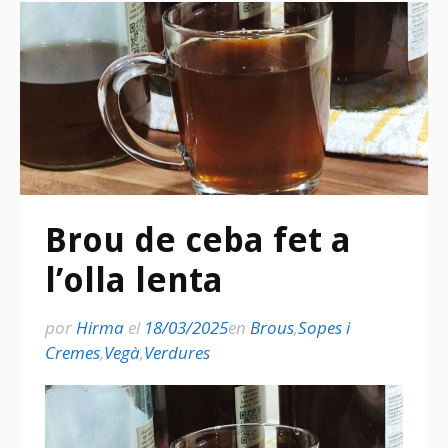
Brou de ceba fet a
l’olla lenta
por
Hirma
el
18/03/2025
en
Brous
,
Sopes i
Cremes
,
Vegà
,
Verdures