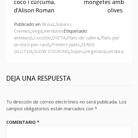
coco i cúrcuma,
mongetes amb
d’Alison Roman
olives
Publicado en
Brous
,
Sopes i
Cremes
,
Vegà
,
Verdures
Etiquetado:
antelació
,
Cocotte
,
DIETA
,
Plats de cullera
,
Plats per
un euro per ració
,
Primers plats
,
SENSE
GLUTEN
,
SLOW COOKING
,
Sopes
,
Vegetarià
,
verdura
DEJA UNA RESPUESTA
Tu dirección de correo electrónico no será publicada.
Los
campos obligatorios están marcados con
*
COMENTARIO
*