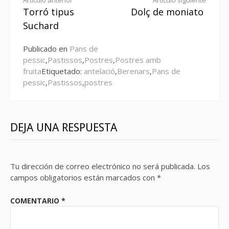
Seguir
Artículo anterior
Artículo siguiente
Torró tipus
Dolç de moniato
leyendo
Suchard
Publicado en
Pans de
pessic
,
Pastissos
,
Postres
,
Postres amb
fruita
Etiquetado:
antelació
,
Berenars
,
Pans de
pessic
,
Pastissos
,
postres
DEJA UNA RESPUESTA
Tu dirección de correo electrónico no será publicada.
Los
campos obligatorios están marcados con
*
COMENTARIO
*