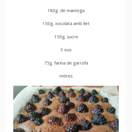
180g. de mantega
150g. xocolata amb llet
150g. sucre
3 ous
75g. farina de garrofa
móres