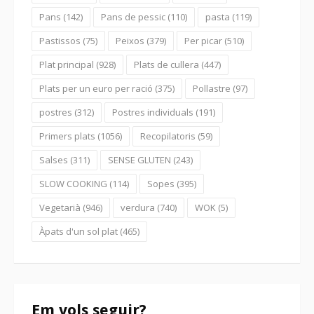
Pans
(142)
Pans de pessic
(110)
pasta
(119)
Pastissos
(75)
Peixos
(379)
Per picar
(510)
Plat principal
(928)
Plats de cullera
(447)
Plats per un euro per ració
(375)
Pollastre
(97)
postres
(312)
Postres individuals
(191)
Primers plats
(1056)
Recopilatoris
(59)
Salses
(311)
SENSE GLUTEN
(243)
SLOW COOKING
(114)
Sopes
(395)
Vegetarià
(946)
verdura
(740)
WOK
(5)
Àpats d'un sol plat
(465)
Em vols seguir?