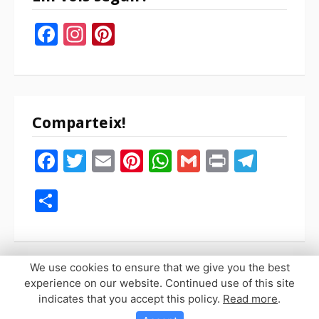
Facebook
Instagram
Pinterest
Comparteix!
Facebook
Twitter
Email
Pinterest
WhatsApp
Gmail
Print
Tele
Compartir
We use cookies to ensure that we give you the best
experience on our website. Continued use of this site
indicates that you accept this policy.
Read more
.
Copyright © 2026 Sopaypilla. Todos los derechos reservados.
Tema Fooding por
FRT