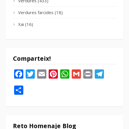
Verdures
(433)
Verdures farcides
(18)
Xai
(16)
Comparteix!
Facebook
Twitter
Email
Pinterest
WhatsApp
Gmail
Print
Tele
Compartir
Reto Homenaje Blog