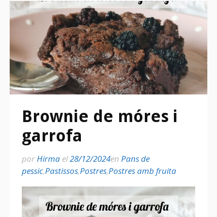
Brownie de móres i
garrofa
por
Hirma
el
28/12/2024
en
Pans de
pessic
,
Pastissos
,
Postres
,
Postres amb fruita