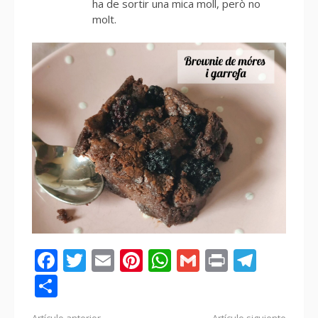
ha de sortir una mica moll, però no
molt.
Facebook
Twitter
Email
Pinterest
WhatsApp
Gmail
Print
Tele
Compartir