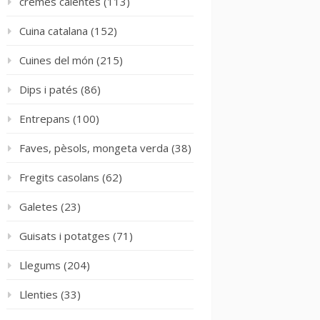
cremes calentes
(113)
Cuina catalana
(152)
Cuines del món
(215)
Dips i patés
(86)
Entrepans
(100)
Faves, pèsols, mongeta verda
(38)
Fregits casolans
(62)
Galetes
(23)
Guisats i potatges
(71)
Llegums
(204)
Llenties
(33)