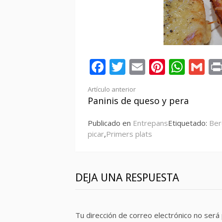
Facebook
Twitter
Email
Pintere
Wha
Gm
Seguir
Artículo anterior
Paninis de queso y pera
leyendo
Publicado en
Entrepans
Etiquetado:
Ber
picar
,
Primers plats
DEJA UNA RESPUESTA
Tu dirección de correo electrónico no será 