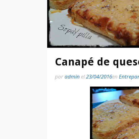
Canapé de ques
por
admin
el
23/04/2016
en
Entrepa