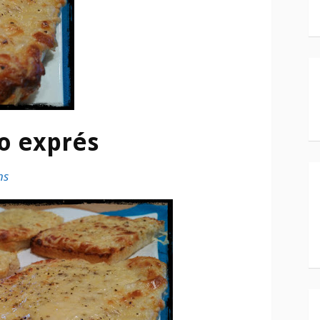
o exprés
ns