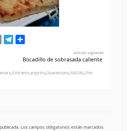
st
tsApp
ail
Print
Telegram
Compartir
Artículo siguiente
Bocadillo de sobrasada caliente
enars
,
Entrants
,
exprés
,
Guarnicions
,
NADAL
,
Per
publicada.
Los campos obligatorios están marcados