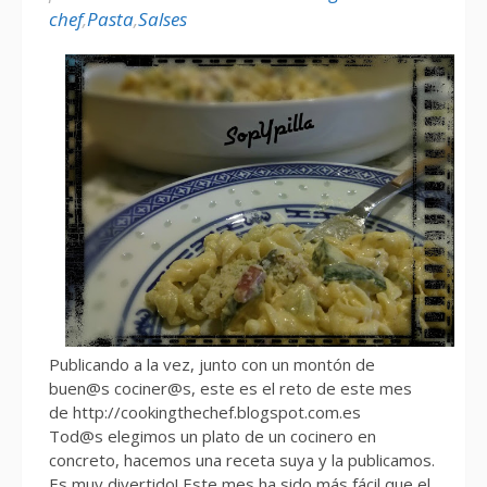
chef
,
Pasta
,
Salses
Publicando a la vez, junto con un montón de
buen@s cociner@s, este es el reto de este mes
de http://cookingthechef.blogspot.com.es
Tod@s elegimos un plato de un cocinero en
concreto, hacemos una receta suya y la publicamos.
Es muy divertido! Este mes ha sido más fácil que el