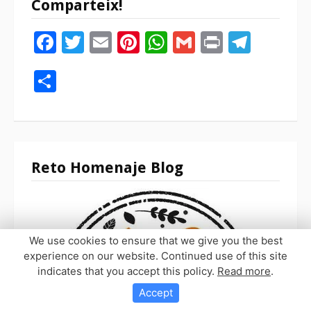
Comparteix!
Facebook
Twitter
Email
Pinterest
WhatsApp
Gmail
Print
Tele
Compartir
Reto Homenaje Blog
We use cookies to ensure that we give you the best
experience on our website. Continued use of this site
indicates that you accept this policy.
Read more
.
Accept