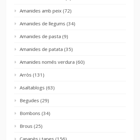
Amanides amb peix
(72)
Amanides de llegums
(34)
Amanides de pasta
(9)
Amanides de patata
(35)
Amanides només verdura
(60)
Arròs
(131)
Asaltablogs
(63)
Begudes
(29)
Bombons
(34)
Brous
(25)
Canapès i tapes
(156)