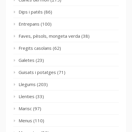
Dips i patés
(86)
Entrepans
(100)
Faves, pèsols, mongeta verda
(38)
Fregits casolans
(62)
Galetes
(23)
Guisats i potatges
(71)
Llegums
(203)
Llenties
(33)
Marisc
(97)
Menus
(110)