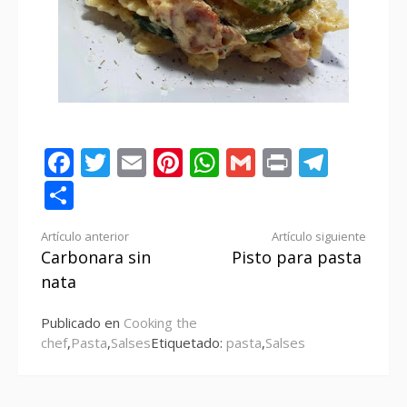
Facebook
Twitter
Email
Pinterest
WhatsApp
Gmail
Print
Tele
Compartir
Seguir
Artículo anterior
Artículo siguiente
Carbonara sin
Pisto para pasta
leyendo
nata
Publicado en
Cooking the
chef
,
Pasta
,
Salses
Etiquetado:
pasta
,
Salses