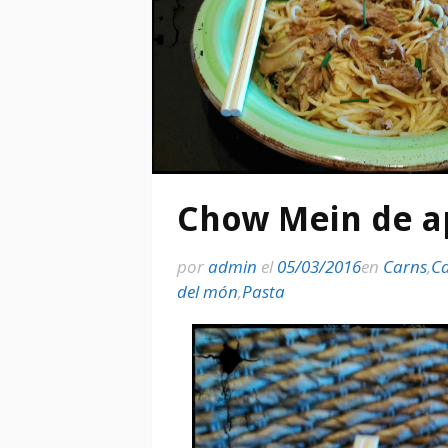
Chow Mein de a
por
admin
el
05/03/2016
en
Carns
,
Ca
del món
,
Pasta