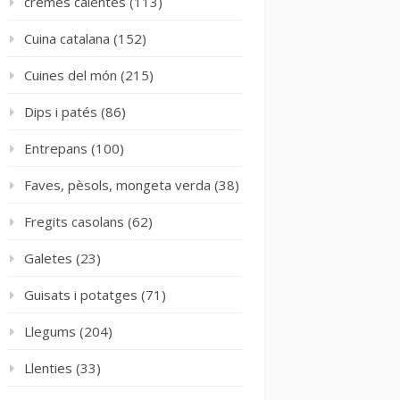
cremes calentes
(113)
Cuina catalana
(152)
Cuines del món
(215)
Dips i patés
(86)
Entrepans
(100)
Faves, pèsols, mongeta verda
(38)
Fregits casolans
(62)
Galetes
(23)
Guisats i potatges
(71)
Llegums
(204)
Llenties
(33)