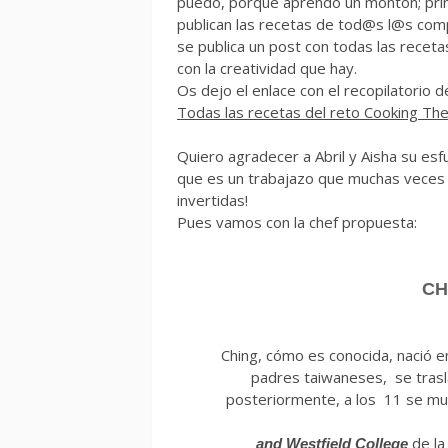
puedo, porqué aprendo un montón; prime
publican las recetas de tod@s l@s com
se publica un post con todas las recet
con la creatividad que hay.
Os dejo el enlace con el recopilatorio de
Todas las recetas del reto Cooking Th
Quiero agradecer a Abril y Aisha su es
que es un trabajazo que muchas veces 
invertidas!
Pues vamos con la chef propuesta:
CHING-HE 
Ching, cómo es conocida, nació 
padres taiwaneses, se trasl
posteriormente, a los 11 se mu
de la
and Westfield College