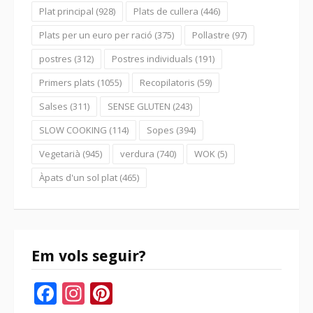
Plat principal
(928)
Plats de cullera
(446)
Plats per un euro per ració
(375)
Pollastre
(97)
postres
(312)
Postres individuals
(191)
Primers plats
(1055)
Recopilatoris
(59)
Salses
(311)
SENSE GLUTEN
(243)
SLOW COOKING
(114)
Sopes
(394)
Vegetarià
(945)
verdura
(740)
WOK
(5)
Àpats d'un sol plat
(465)
Em vols seguir?
Facebook
Instagram
Pinterest