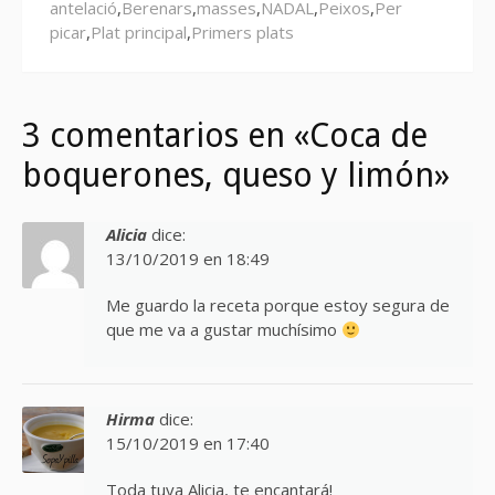
antelació
,
Berenars
,
masses
,
NADAL
,
Peixos
,
Per
picar
,
Plat principal
,
Primers plats
3 comentarios en «Coca de
boquerones, queso y limón»
Alicia
dice:
13/10/2019 en 18:49
Me guardo la receta porque estoy segura de
que me va a gustar muchísimo
Hirma
dice:
15/10/2019 en 17:40
Toda tuya Alicia, te encantará!