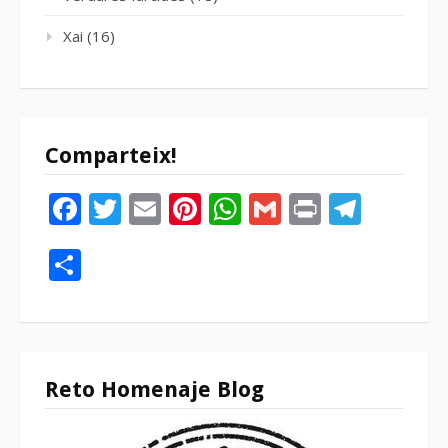
Xai
(16)
Comparteix!
Facebook
Twitter
Email
Pinterest
WhatsApp
Gmail
Print
Tele
Compartir
Reto Homenaje Blog