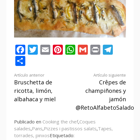
Facebook
Twitter
Email
Pinterest
WhatsApp
Gmail
Print
Tele
Compartir
Seguir
Artículo anterior
Artículo siguiente
Bruschetta de
Crêpes de
leyendo
ricotta, limón,
champiñones y
albahaca y miel
jamón
@RetoAlfabetoSalado
Publicado en
Cooking the chef
,
Coques
salades
,
Pans
,
Pizzes i pastissos salats
,
Tapes,
torrades, pinxos
Etiquetado: