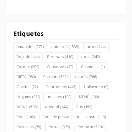
Etiquetes
Amanides
(272)
antelació
(1539)
arròs
(144)
Begudes
(44)
Berenars
(410)
carns
(342)
Cocotte
(209)
Conserves
(79)
Cosmètica
(1)
DIETA
(980)
Entrants
(533)
exprés
(766)
Galetes
(22)
Guarnicions
(445)
Halloween
(9)
Llegums
(238)
masses
(192)
MENÚ
(106)
NADAL
(508)
oriental
(144)
Ous
(158)
Pans
(142)
Pans de pessic
(110)
pasta
(119)
Pastissos
(75)
Peixos
(379)
Per picar
(510)