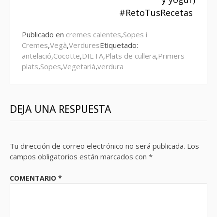
#RetoTusRecetas
Publicado en
cremes calentes
,
Sopes i
Cremes
,
Vegà
,
Verdures
Etiquetado:
antelació
,
Cocotte
,
DIETA
,
Plats de cullera
,
Primers
plats
,
Sopes
,
Vegetarià
,
verdura
DEJA UNA RESPUESTA
Tu dirección de correo electrónico no será publicada.
Los
campos obligatorios están marcados con
*
COMENTARIO
*