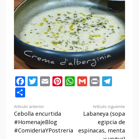
Facebook
Twitter
Email
Pinterest
WhatsApp
Gmail
Print
Tele
Compartir
Seguir
Artículo anterior
Artículo siguiente
Cebolla encurtida
Labaneya (sopa
leyendo
#HomenajeBlog
egipcia de
#ComideriaYPostreria
espinacas, menta
y yogur)