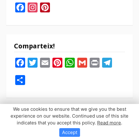
Facebook
Instagram
Pinterest
Comparteix!
Facebook
Twitter
Email
Pinterest
WhatsApp
Gmail
Print
Tele
Compartir
We use cookies to ensure that we give you the best
experience on our website. Continued use of this site
indicates that you accept this policy.
Read more
.
Copyright © 2026 Sopaypilla. Todos los derechos reservados.
Tema Fooding por
FRT
Accept