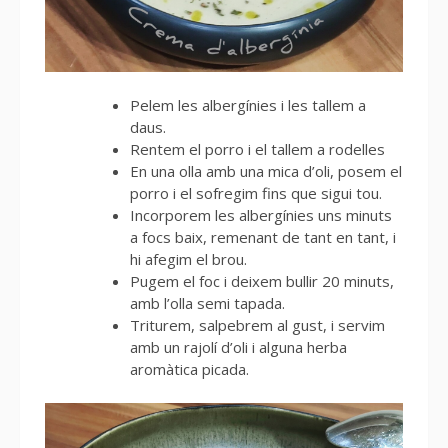
Pelem les albergínies i les tallem a
daus.
Rentem el porro i el tallem a rodelles
En una olla amb una mica d’oli, posem el
porro i el sofregim fins que sigui tou.
Incorporem les albergínies uns minuts
a focs baix, remenant de tant en tant, i
hi afegim el brou.
Pugem el foc i deixem bullir 20 minuts,
amb l’olla semi tapada.
Triturem, salpebrem al gust, i servim
amb un rajolí d’oli i alguna herba
aromàtica picada.