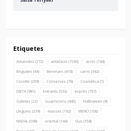
Etiquetes
Amanides
(272)
antelació
(1540)
arròs
(144)
Begudes
(44)
Berenars
(410)
carns
(342)
Cocotte
(209)
Conserves
(79)
Cosmètica
(1)
DIETA
(981)
Entrants
(533)
exprés
(767)
Galetes
(22)
Guarnicions
(445)
Halloween
(9)
Llegums
(239)
masses
(192)
MENÚ
(106)
NADAL
(508)
oriental
(144)
Ous
(158)
Pans
(142)
Pans de pessic
(110)
pasta
(119)