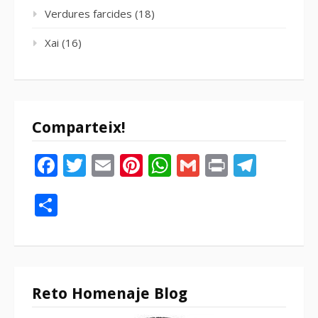
Verdures farcides
(18)
Xai
(16)
Comparteix!
Facebook
Twitter
Email
Pinterest
WhatsApp
Gmail
Print
Tele
Compartir
Reto Homenaje Blog