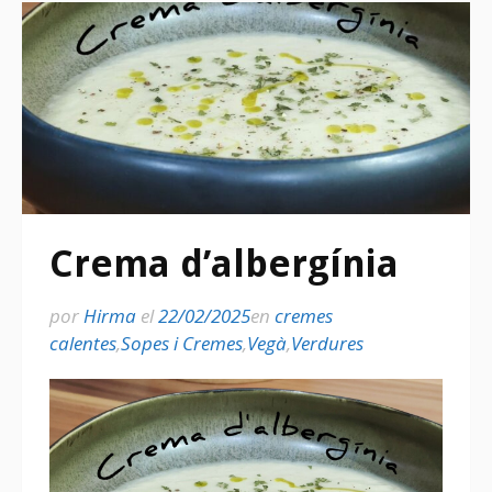
Crema d’albergínia
por
Hirma
el
22/02/2025
en
cremes
calentes
,
Sopes i Cremes
,
Vegà
,
Verdures