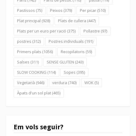
Pastissos
(75)
Peixos
(379)
Per picar
(510)
Plat principal
(928)
Plats de cullera
(447)
Plats per un euro per ració
(375)
Pollastre
(97)
postres
(312)
Postres individuals
(191)
Primers plats
(1056)
Recopilatoris
(59)
Salses
(311)
SENSE GLUTEN
(243)
SLOW COOKING
(114)
Sopes
(395)
Vegetarià
(946)
verdura
(740)
WOK
(5)
Àpats d'un sol plat
(465)
Em vols seguir?