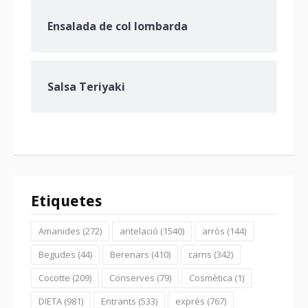
Ensalada de col lombarda
Salsa Teriyaki
Etiquetes
Amanides
(272)
antelació
(1540)
arròs
(144)
Begudes
(44)
Berenars
(410)
carns
(342)
Cocotte
(209)
Conserves
(79)
Cosmètica
(1)
DIETA
(981)
Entrants
(533)
exprés
(767)