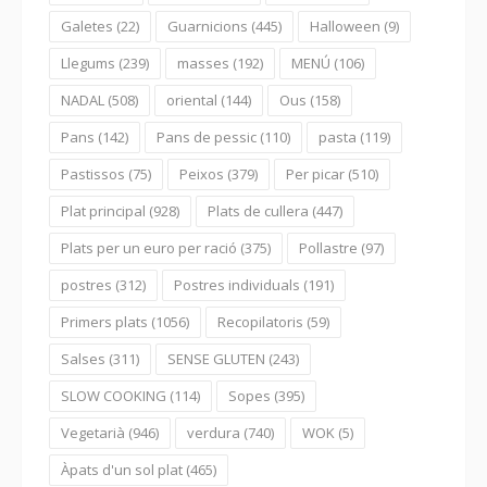
Galetes
(22)
Guarnicions
(445)
Halloween
(9)
Llegums
(239)
masses
(192)
MENÚ
(106)
NADAL
(508)
oriental
(144)
Ous
(158)
Pans
(142)
Pans de pessic
(110)
pasta
(119)
Pastissos
(75)
Peixos
(379)
Per picar
(510)
Plat principal
(928)
Plats de cullera
(447)
Plats per un euro per ració
(375)
Pollastre
(97)
postres
(312)
Postres individuals
(191)
Primers plats
(1056)
Recopilatoris
(59)
Salses
(311)
SENSE GLUTEN
(243)
SLOW COOKING
(114)
Sopes
(395)
Vegetarià
(946)
verdura
(740)
WOK
(5)
Àpats d'un sol plat
(465)