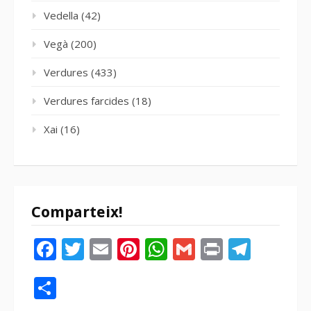
Vedella
(42)
Vegà
(200)
Verdures
(433)
Verdures farcides
(18)
Xai
(16)
Comparteix!
Facebook
Twitter
Email
Pinterest
WhatsApp
Gmail
Print
Tele
Compartir