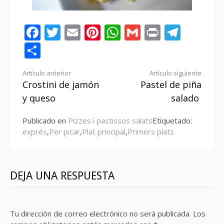
Facebook
Twitter
Email
Pinterest
WhatsApp
Gmail
Print
Tele
Compartir
Seguir
Artículo anterior
Artículo siguiente
Crostini de jamón
Pastel de piña
leyendo
y queso
salado
Publicado en
Pizzes i pastissos salats
Etiquetado:
exprés
,
Per picar
,
Plat principal
,
Primers plats
DEJA UNA RESPUESTA
Tu dirección de correo electrónico no será publicada.
Los