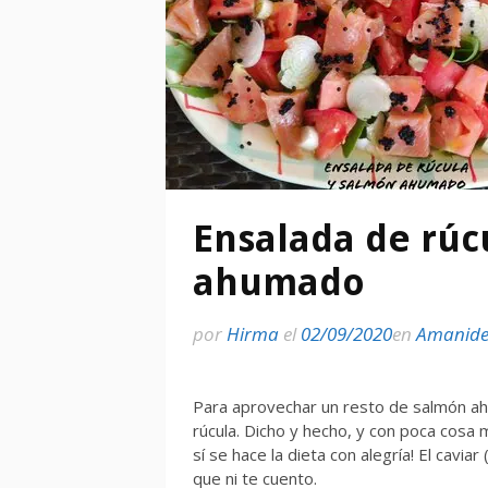
Ensalada de rúc
ahumado
por
Hirma
el
02/09/2020
en
Amanide
Para aprovechar un resto de salmón ahu
rúcula. Dicho y hecho, y con poca cosa m
sí se hace la dieta con alegría! El cavia
que ni te cuento.