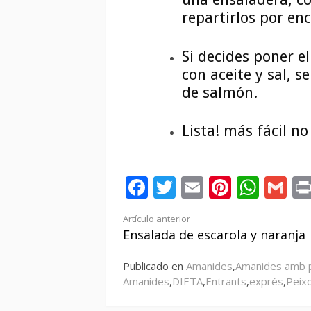
repartirlos por en
Si decides poner el
con aceite y sal, s
de salmón.
Lista! más fácil n
Facebook
Twitter
Email
Pintere
Wha
Gm
Seguir
Artículo anterior
Ensalada de escarola y naranja
leyendo
Publicado en
Amanides
,
Amanides amb 
Amanides
,
DIETA
,
Entrants
,
exprés
,
Peix