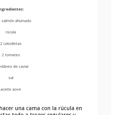
ngredientes:
. salmón ahumado
rúcula
2 cebolletas
2 tomates
edáneo de caviar
sal
aceite aove
hacer una cama con la rúcula en
rtar todo a trozos regulares y