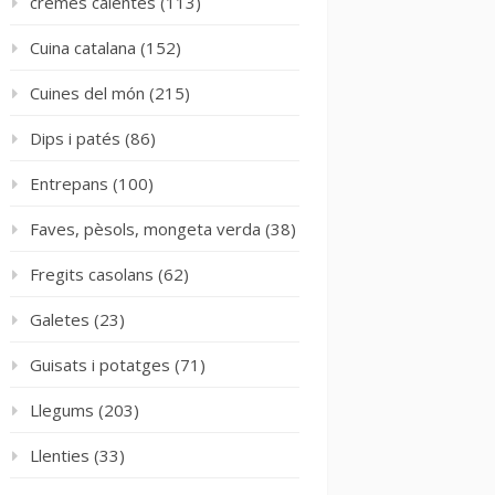
cremes calentes
(113)
Cuina catalana
(152)
Cuines del món
(215)
Dips i patés
(86)
Entrepans
(100)
Faves, pèsols, mongeta verda
(38)
Fregits casolans
(62)
Galetes
(23)
Guisats i potatges
(71)
Llegums
(203)
Llenties
(33)