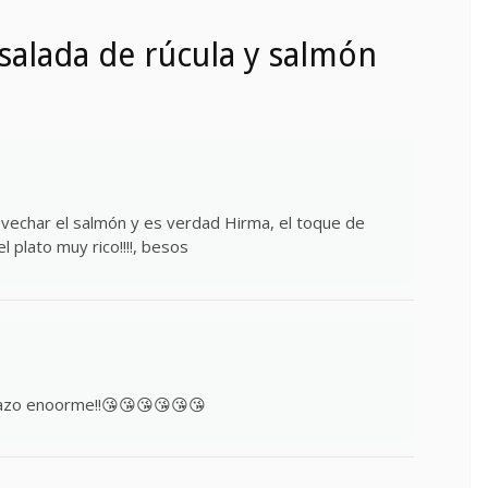
salada de rúcula y salmón
echar el salmón y es verdad Hirma, el toque de
l plato muy rico!!!!, besos
razo enoorme!!😘😘😘😘😘😘