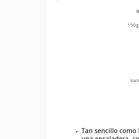
I
150g
suc
Tan sencillo como 
una ensaladera, co