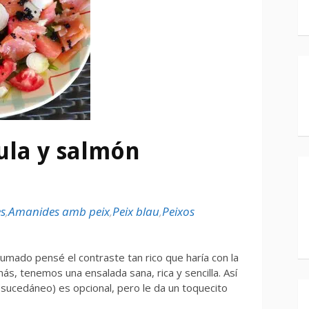
ula y salmón
s
,
Amanides amb peix
,
Peix blau
,
Peixos
mado pensé el contraste tan rico que haría con la
ás, tenemos una ensalada sana, rica y sencilla. Así
r (sucedáneo) es opcional, pero le da un toquecito