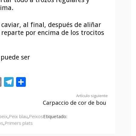
cima.
 caviar, al final, después de aliñar
e reparte por encima de los trocitos
o puede ser
st
tsApp
ail
Print
Telegram
Compartir
Artículo siguiente
Carpaccio de cor de bou
peix
,
Peix blau
,
Peixos
Etiquetado:
os
,
Primers plats