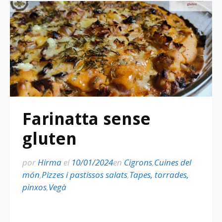
Farinatta sense
gluten
por
Hirma
el
10/01/2024
en
Cigrons
,
Cuines del
món
,
Pizzes i pastissos salats
,
Tapes, torrades,
pinxos
,
Vegà