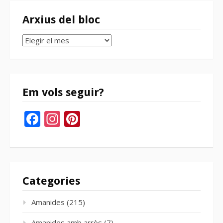
Arxius del bloc
Arxius
del
bloc
Em vols seguir?
Facebook
Instagram
Pinterest
Categories
Amanides
(215)
Amanides amb arròs
(7)