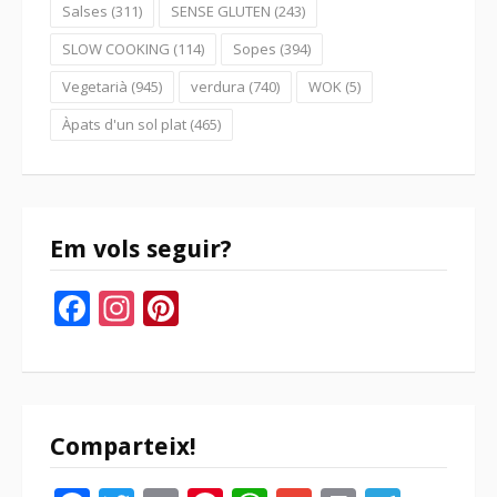
Salses
(311)
SENSE GLUTEN
(243)
SLOW COOKING
(114)
Sopes
(394)
Vegetarià
(945)
verdura
(740)
WOK
(5)
Àpats d'un sol plat
(465)
Em vols seguir?
Facebook
Instagram
Pinterest
Comparteix!
Facebook
Twitter
Email
Pinterest
WhatsApp
Gmail
Print
Tele