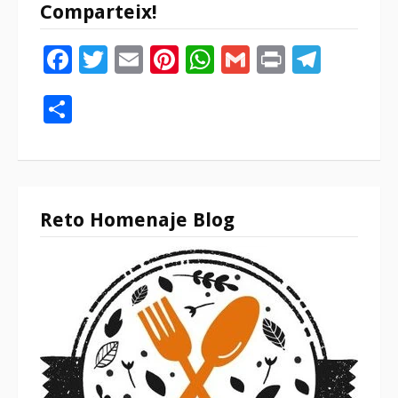
Comparteix!
Facebook
Twitter
Email
Pinterest
WhatsApp
Gmail
Print
Tele
Compartir
Reto Homenaje Blog