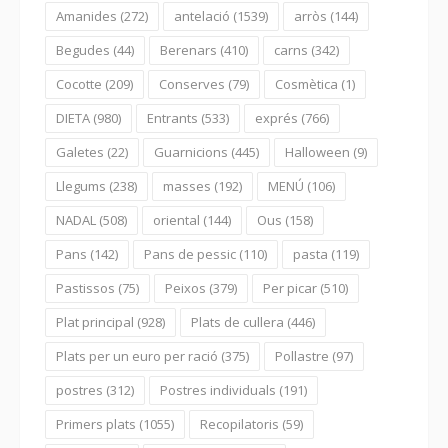
Amanides
(272)
antelació
(1539)
arròs
(144)
Begudes
(44)
Berenars
(410)
carns
(342)
Cocotte
(209)
Conserves
(79)
Cosmètica
(1)
DIETA
(980)
Entrants
(533)
exprés
(766)
Galetes
(22)
Guarnicions
(445)
Halloween
(9)
Llegums
(238)
masses
(192)
MENÚ
(106)
NADAL
(508)
oriental
(144)
Ous
(158)
Pans
(142)
Pans de pessic
(110)
pasta
(119)
Pastissos
(75)
Peixos
(379)
Per picar
(510)
Plat principal
(928)
Plats de cullera
(446)
Plats per un euro per ració
(375)
Pollastre
(97)
postres
(312)
Postres individuals
(191)
Primers plats
(1055)
Recopilatoris
(59)