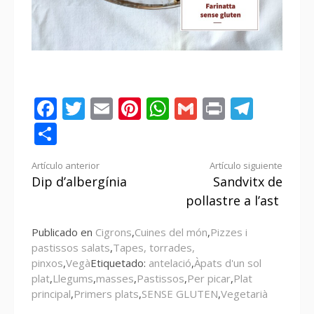
Facebook
Twitter
Email
Pinterest
WhatsApp
Gmail
Print
Tele
Compartir
Seguir
Artículo anterior
Artículo siguiente
Dip d’albergínia
Sandvitx de
leyendo
pollastre a l’ast
Publicado en
Cigrons
,
Cuines del món
,
Pizzes i
pastissos salats
,
Tapes, torrades,
pinxos
,
Vegà
Etiquetado:
antelació
,
Àpats d'un sol
plat
,
Llegums
,
masses
,
Pastissos
,
Per picar
,
Plat
principal
,
Primers plats
,
SENSE GLUTEN
,
Vegetarià