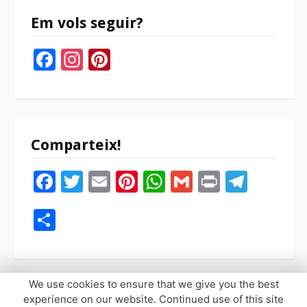
Em vols seguir?
Facebook
Instagram
Pinterest
Comparteix!
Facebook
Twitter
Email
Pinterest
WhatsApp
Gmail
Print
Tele
Compartir
We use cookies to ensure that we give you the best
experience on our website. Continued use of this site