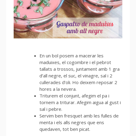
En un bol posem a macerar les
maduixes, el cogombre i el pebrot
tallats a trossos, juntament amb 1 gra
d’all negre, el suc, el vinagre, sal i 2
cullerades d’oli. Ho deixem reposar 2
hores a la nevera.
Triturem el conjunt, afegim el pa i
tornem a triturar. Afegim aigua al gust i
sal i pebre.
Servim ben fresquet amb les fulles de
menta i els alls negres que ens
quedaven, tot ben picat.