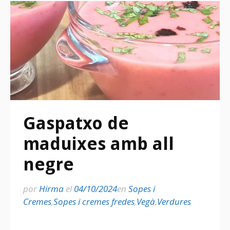
Gaspatxo de
maduixes amb all
negre
por
Hirma
el
04/10/2024
en
Sopes i
Cremes
,
Sopes i cremes fredes
,
Vegà
,
Verdures