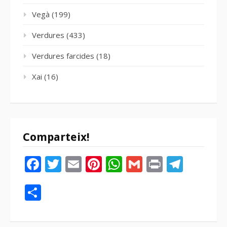
Vegà
(199)
Verdures
(433)
Verdures farcides
(18)
Xai
(16)
Comparteix!
Facebook
Twitter
Email
Pinterest
WhatsApp
Gmail
Print
Tele
Compartir