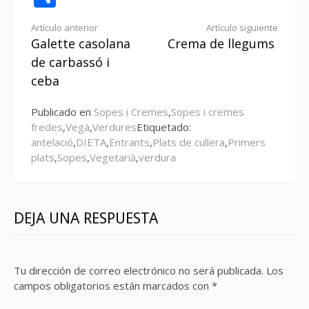
Seguir
Artículo anterior
Artículo siguiente
Galette casolana
Crema de llegums
leyendo
de carbassó i
ceba
Publicado en
Sopes i Cremes
,
Sopes i cremes
fredes
,
Vegà
,
Verdures
Etiquetado:
antelació
,
DIETA
,
Entrants
,
Plats de cullera
,
Primers
plats
,
Sopes
,
Vegetarià
,
verdura
DEJA UNA RESPUESTA
Tu dirección de correo electrónico no será publicada.
Los
campos obligatorios están marcados con
*