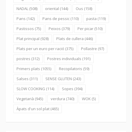
NADAL
(508)
oriental
(144)
Ous
(158)
Pans
(142)
Pans de pessic
(110)
pasta
(119)
Pastissos
(75)
Peixos
(379)
Per picar
(510)
Plat principal
(928)
Plats de cullera
(446)
Plats per un euro per ració
(375)
Pollastre
(97)
postres
(312)
Postres individuals
(191)
Primers plats
(1055)
Recopilatoris
(59)
Salses
(311)
SENSE GLUTEN
(243)
SLOW COOKING
(114)
Sopes
(394)
Vegetarià
(945)
verdura
(740)
WOK
(5)
Àpats d'un sol plat
(465)