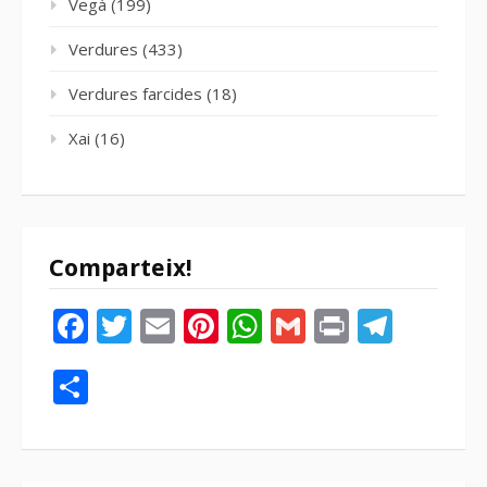
Vegà
(199)
Verdures
(433)
Verdures farcides
(18)
Xai
(16)
Comparteix!
Facebook
Twitter
Email
Pinterest
WhatsApp
Gmail
Print
Tele
Compartir