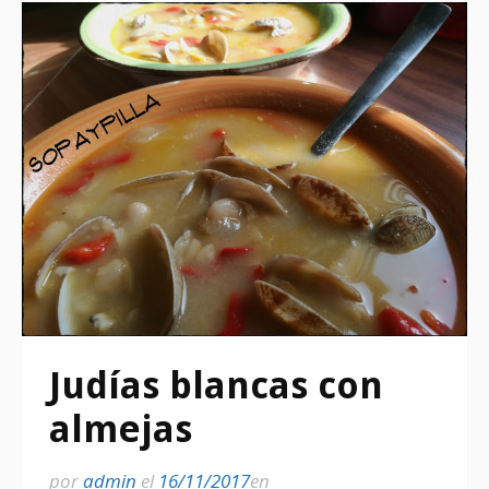
Judías blancas con
almejas
por
admin
el
16/11/2017
en