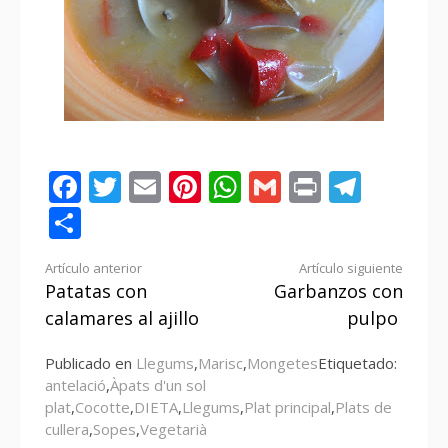
Facebook
Twitter
Email
Pinterest
WhatsApp
Gmail
Print
Tele
Compartir
Seguir
Artículo anterior
Artículo siguiente
Patatas con
Garbanzos con
leyendo
calamares al ajillo
pulpo
Publicado en
Llegums
,
Marisc
,
Mongetes
Etiquetado:
antelació
,
Àpats d'un sol
plat
,
Cocotte
,
DIETA
,
Llegums
,
Plat principal
,
Plats de
cullera
,
Sopes
,
Vegetarià