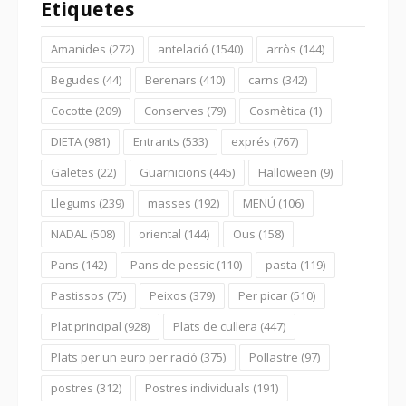
Etiquetes
Amanides
(272)
antelació
(1540)
arròs
(144)
Begudes
(44)
Berenars
(410)
carns
(342)
Cocotte
(209)
Conserves
(79)
Cosmètica
(1)
DIETA
(981)
Entrants
(533)
exprés
(767)
Galetes
(22)
Guarnicions
(445)
Halloween
(9)
Llegums
(239)
masses
(192)
MENÚ
(106)
NADAL
(508)
oriental
(144)
Ous
(158)
Pans
(142)
Pans de pessic
(110)
pasta
(119)
Pastissos
(75)
Peixos
(379)
Per picar
(510)
Plat principal
(928)
Plats de cullera
(447)
Plats per un euro per ració
(375)
Pollastre
(97)
postres
(312)
Postres individuals
(191)