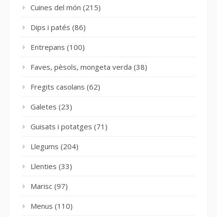
Cuines del món
(215)
Dips i patés
(86)
Entrepans
(100)
Faves, pèsols, mongeta verda
(38)
Fregits casolans
(62)
Galetes
(23)
Guisats i potatges
(71)
Llegums
(204)
Llenties
(33)
Marisc
(97)
Menus
(110)