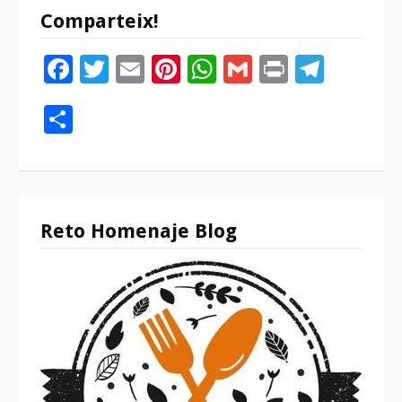
Comparteix!
Facebook
Twitter
Email
Pinterest
WhatsApp
Gmail
Print
Tele
Compartir
Reto Homenaje Blog