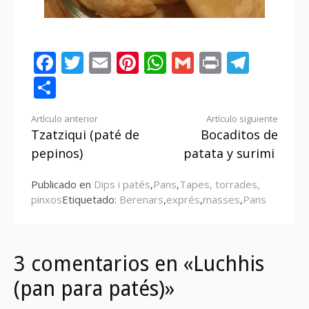
Facebook
Twitter
Email
Pinterest
WhatsApp
Gmail
Print
Tele
Compartir
Seguir
Artículo anterior
Artículo siguiente
Tzatziqui (paté de
Bocaditos de
leyendo
pepinos)
patata y surimi
Publicado en
Dips i patés
,
Pans
,
Tapes, torrades,
pinxos
Etiquetado:
Berenars
,
exprés
,
masses
,
Pans
3 comentarios en «Luchhis
(pan para patés)»