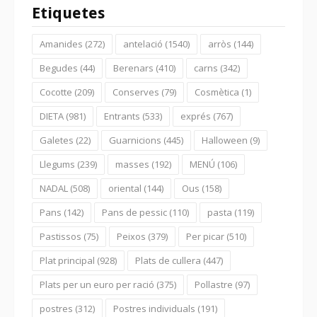
Etiquetes
Amanides
(272)
antelació
(1540)
arròs
(144)
Begudes
(44)
Berenars
(410)
carns
(342)
Cocotte
(209)
Conserves
(79)
Cosmètica
(1)
DIETA
(981)
Entrants
(533)
exprés
(767)
Galetes
(22)
Guarnicions
(445)
Halloween
(9)
Llegums
(239)
masses
(192)
MENÚ
(106)
NADAL
(508)
oriental
(144)
Ous
(158)
Pans
(142)
Pans de pessic
(110)
pasta
(119)
Pastissos
(75)
Peixos
(379)
Per picar
(510)
Plat principal
(928)
Plats de cullera
(447)
Plats per un euro per ració
(375)
Pollastre
(97)
postres
(312)
Postres individuals
(191)