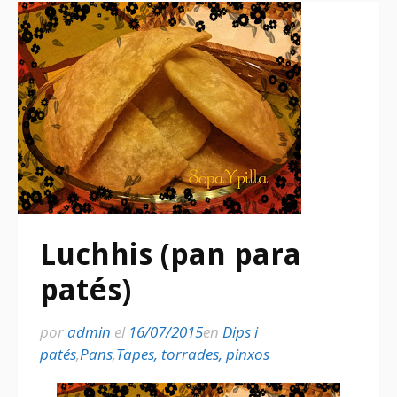
Luchhis (pan para
patés)
por
admin
el
16/07/2015
en
Dips i
patés
,
Pans
,
Tapes, torrades, pinxos