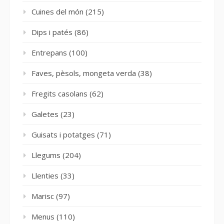
Cuines del món
(215)
Dips i patés
(86)
Entrepans
(100)
Faves, pèsols, mongeta verda
(38)
Fregits casolans
(62)
Galetes
(23)
Guisats i potatges
(71)
Llegums
(204)
Llenties
(33)
Marisc
(97)
Menus
(110)