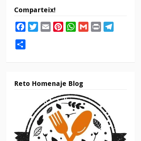
Comparteix!
Facebook
Twitter
Email
Pinterest
WhatsApp
Gmail
Print
Tele
Compartir
Reto Homenaje Blog