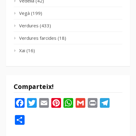
Vedella
(42)
Vegà
(199)
Verdures
(433)
Verdures farcides
(18)
Xai
(16)
Comparteix!
Facebook
Twitter
Email
Pinterest
WhatsApp
Gmail
Print
Tele
Compartir