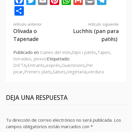
Facebook
Twitter
Email
Pinterest
WhatsApp
Gmail
Print
Tele
Compartir
Seguir
Artículo anterior
Artículo siguiente
Olivada o
Luchhis (pan para
leyendo
Tapenade
patés)
Publicado en
Cuines del món
,
Dips i patés
,
Tapes,
torrades, pinxos
Etiquetado:
DIETA
,
Entrants
,
exprés
,
Guarnicions
,
Per
picar
,
Primers plats
,
Salses
,
Vegetarià
,
verdura
DEJA UNA RESPUESTA
Tu dirección de correo electrónico no será publicada.
Los
campos obligatorios están marcados con
*