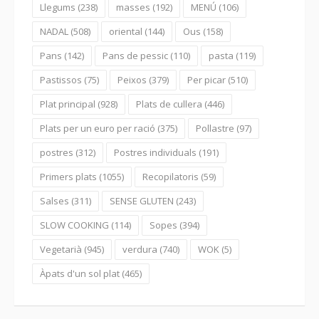
Llegums
(238)
masses
(192)
MENÚ
(106)
NADAL
(508)
oriental
(144)
Ous
(158)
Pans
(142)
Pans de pessic
(110)
pasta
(119)
Pastissos
(75)
Peixos
(379)
Per picar
(510)
Plat principal
(928)
Plats de cullera
(446)
Plats per un euro per ració
(375)
Pollastre
(97)
postres
(312)
Postres individuals
(191)
Primers plats
(1055)
Recopilatoris
(59)
Salses
(311)
SENSE GLUTEN
(243)
SLOW COOKING
(114)
Sopes
(394)
Vegetarià
(945)
verdura
(740)
WOK
(5)
Àpats d'un sol plat
(465)