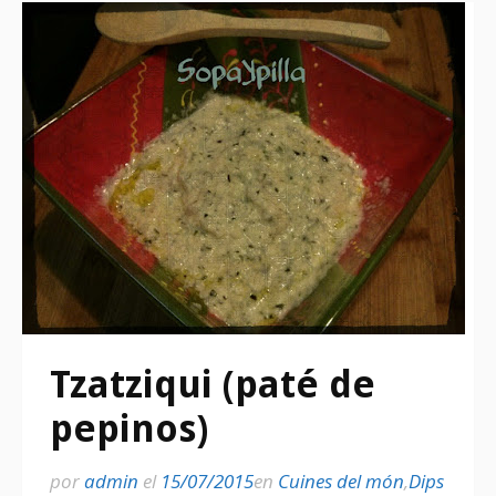
Tzatziqui (paté de
pepinos)
por
admin
el
15/07/2015
en
Cuines del món
,
Dips