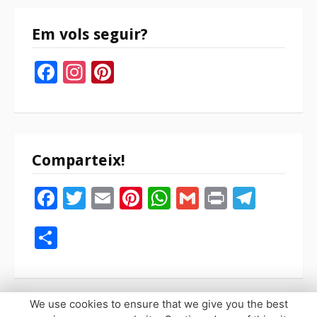
Em vols seguir?
Facebook
Instagram
Pinterest
Comparteix!
Facebook
Twitter
Email
Pinterest
WhatsApp
Gmail
Print
Tele
Compartir
We use cookies to ensure that we give you the best