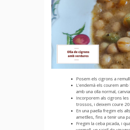
Posem els cigrons a remull
L’endemà els courem amb l’
amb una olla normal, canviat
Incorporem als cigrons les 
trossos, i deixem coure 20
En una paella fregim els all
ametlles, fins a tenir una p
Fregim la ceba picada, i qu
vermell, un rajolí de vinagre