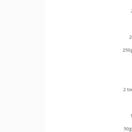
2
250g
2 t
50g.