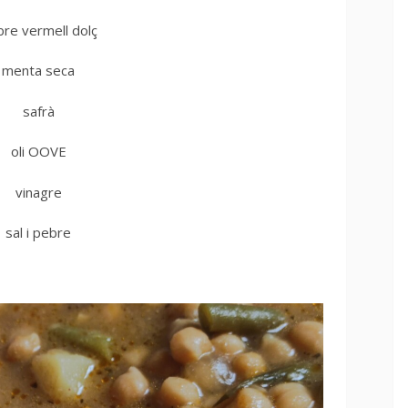
re vermell dolç
menta seca
safrà
oli OOVE
vinagre
sal i pebre