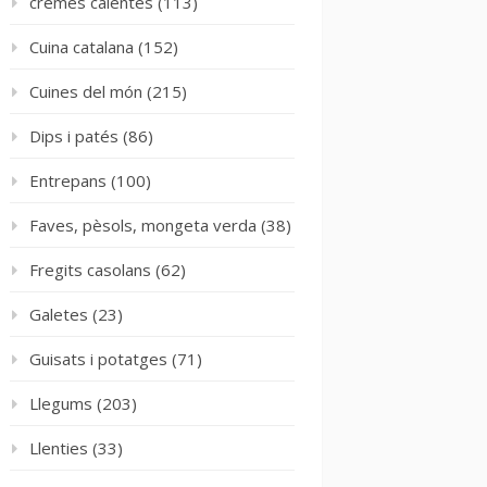
cremes calentes
(113)
Cuina catalana
(152)
Cuines del món
(215)
Dips i patés
(86)
Entrepans
(100)
Faves, pèsols, mongeta verda
(38)
Fregits casolans
(62)
Galetes
(23)
Guisats i potatges
(71)
Llegums
(203)
Llenties
(33)