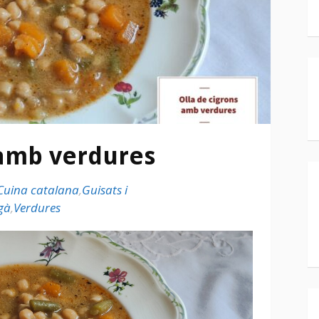
 amb verdures
Cuina catalana
,
Guisats i
gà
,
Verdures