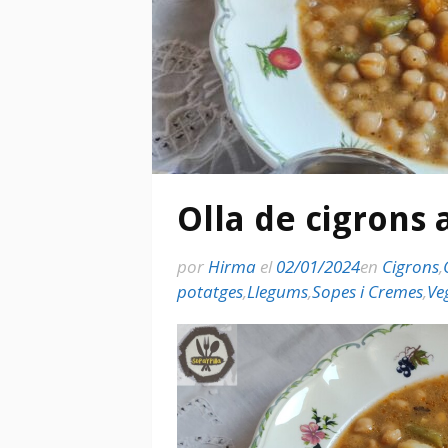
Olla de cigrons
por
Hirma
el
02/01/2024
en
Cigrons
,
potatges
,
Llegums
,
Sopes i Cremes
,
Ve