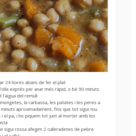
ar 24 hores abans de fer el plat
olla exprés per anar més ràpid, o bé 90 minuts
 l’aigua del remull
mongetes, la carbassa, les patates i les peres a
 minuts aproximadament, fins que tot sigui tou
s i el pa, i ho piquem tot junt al morter amb les
asta
an sigui rossa afegim 2 culleradetes de pebre
 i el safrà