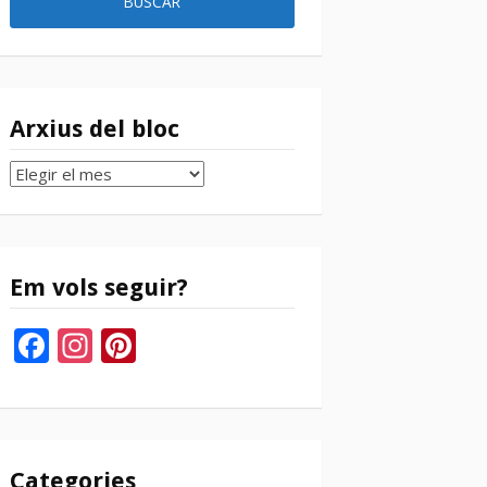
Arxius del bloc
Arxius
del
bloc
Em vols seguir?
Facebook
Instagram
Pinterest
Categories