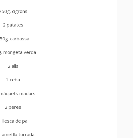
250g. cigrons
2 patates
50g. carbassa
. mongeta verda
2 alls
1 ceba
omàquets madurs
2 peres
1 llesca de pa
 ametlla torrada