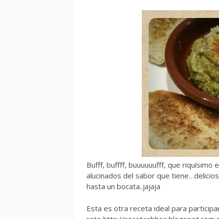
Bufff, buffff, buuuuuufff, que riquísimo
alucinados del sabor que tiene…delicios
hasta un bocata..jajaja
Esta es otra receta ideal para participa
reto http://recetasbbss.blogspot.com.