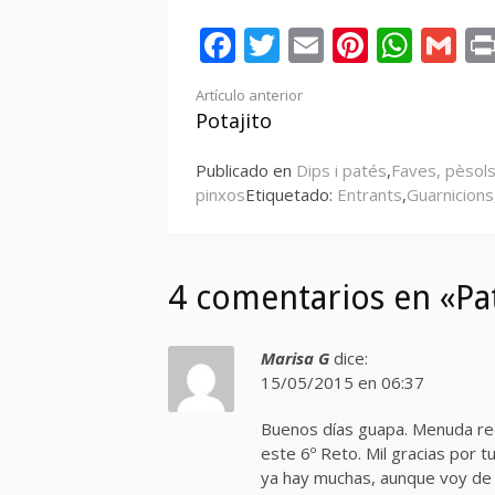
Facebook
Twitter
Email
Pintere
Wha
Gm
Seguir
Artículo anterior
Potajito
leyendo
Publicado en
Dips i patés
,
Faves, pèsol
pinxos
Etiquetado:
Entrants
,
Guarnicions
4 comentarios en «Pa
Marisa G
dice:
15/05/2015 en 06:37
Buenos días guapa. Menuda rec
este 6º Reto. Mil gracias por
ya hay muchas, aunque voy de c