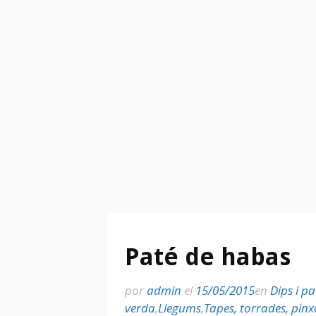
Paté de habas
por
admin
el
15/05/2015
en
Dips i pa
verda
,
Llegums
,
Tapes, torrades, pinx