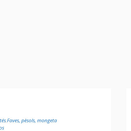
tés
,
Faves, pèsols, mongeta
os