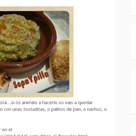
 está….si os animáis a hacerlo os vais a quedar
o con unas tostaditas, o palitos de pan, o nachos, o
r en el
es/2015/04/6-reto-bbss-el-frescales.html