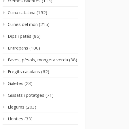
cremes calentes
(113)
Cuina catalana
(152)
Cuines del món
(215)
Dips i patés
(86)
Entrepans
(100)
Faves, pèsols, mongeta verda
(38)
Fregits casolans
(62)
Galetes
(23)
Guisats i potatges
(71)
Llegums
(203)
Llenties
(33)