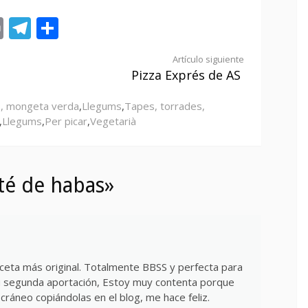
st
tsApp
ail
Print
Telegram
Compartir
Artículo siguiente
Pizza Exprés de AS
s, mongeta verda
,
Llegums
,
Tapes, torrades,
,
Llegums
,
Per picar
,
Vegetarià
té de habas»
eta más original. Totalmente BBSS y perfecta para
 tu segunda aportación, Estoy muy contenta porque
ráneo copiándolas en el blog, me hace feliz.