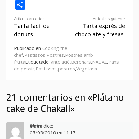
Compartir
Seguir
Artículo anterior
Artículo siguiente
Tarta fácil de
Tarta exprés de
leyendo
donuts
chocolate y fresas
Publicado en
Cooking the
chef
,
Pastissos
,
Postres
,
Postres amb
fruita
Etiquetado:
antelació
,
Berenars
,
NADAL
,
Pans
de pessic
,
Pastissos
,
postres
,
Vegetarià
21 comentarios en «Plátano
cake de Chakall»
Maite
dice:
05/05/2016 en 11:17