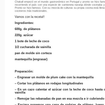
Chakall empezó en el mundo gastronómico en Portugal y pronto se hizo fam
recorriendo el país con una especie de camioneta naranja dónde cocinaba
Pronto se hizo famoso. Con su mezcla de culturas su propia cocina está llena 
cocineros más tradicionales.
Vamos con la receta!!
Ingredientes:
600g. de plátanos
220g. azúcar
1 bote de leche de coco
1/2 cucharada de vainilla
pan de molde sin corteza
mantequilla (engrasar)
Preparación:
– Engrasar un molde de plum cake con la mantequilla
– Cortar los plátanos en rodajas longitudinales
– En un cazo calentar el azúcar con la leche de coco hasta d
vainilla
– Remojar las rebanadas de pan en esa mezcla e ir cubriendo
– Encima ponemos una capa de rodajas de plátano, luego 