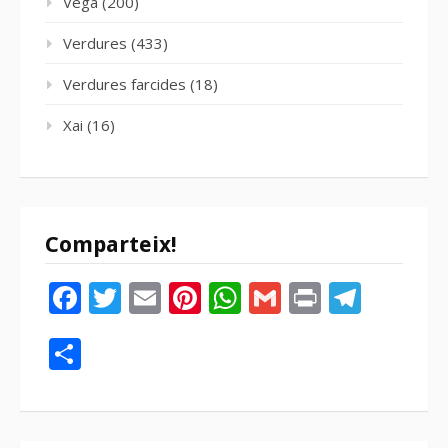
Vegà
(200)
Verdures
(433)
Verdures farcides
(18)
Xai
(16)
Comparteix!
Facebook
Twitter
Email
Pinterest
WhatsApp
Gmail
Print
Tele
Compartir