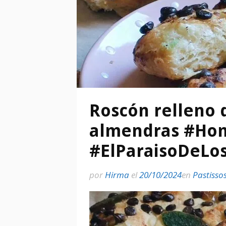
Roscón relleno 
almendras #Ho
#ElParaisoDeLo
por
Hirma
el
20/10/2024
en
Pastisso