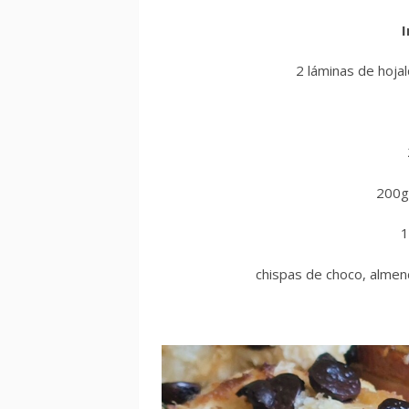
I
2 láminas de hoja
200g
1
chispas de choco, almen