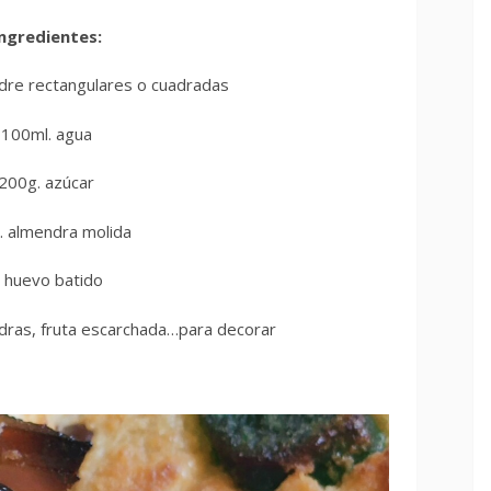
ngredientes:
ldre rectangulares o cuadradas
100ml. agua
200g. azúcar
. almendra molida
 huevo batido
dras, fruta escarchada…para decorar