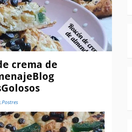
de crema de
menajeBlog
sGolosos
s
,
Postres