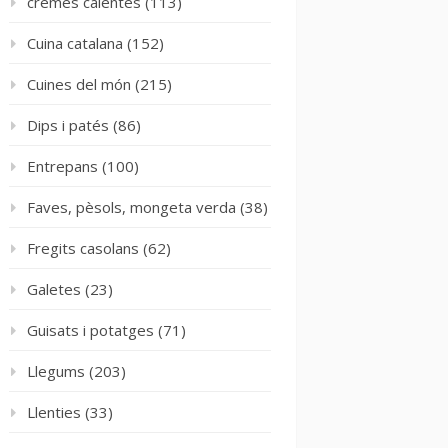
cremes calentes
(113)
Cuina catalana
(152)
Cuines del món
(215)
Dips i patés
(86)
Entrepans
(100)
Faves, pèsols, mongeta verda
(38)
Fregits casolans
(62)
Galetes
(23)
Guisats i potatges
(71)
Llegums
(203)
Llenties
(33)