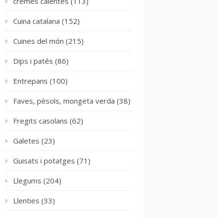
cremes calentes
(113)
Cuina catalana
(152)
Cuines del món
(215)
Dips i patés
(86)
Entrepans
(100)
Faves, pèsols, mongeta verda
(38)
Fregits casolans
(62)
Galetes
(23)
Guisats i potatges
(71)
Llegums
(204)
Llenties
(33)