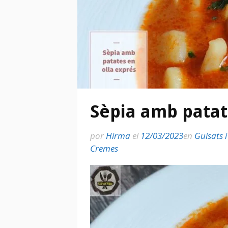
Sèpia amb patat
por
Hirma
el
12/03/2023
en
Guisats 
Cremes