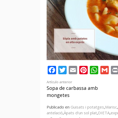
Facebook
Twitter
Email
Pintere
Wha
Gm
Seguir
Artículo anterior
Sopa de carbassa amb
leyendo
mongetes
Publicado en
Guisats i potatges
,
Marisc
,
antelació
,
Àpats d'un sol plat
,
DIETA
,
exp