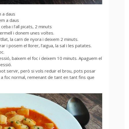
m a daus
lem a daus
 ceba i l’all picats, 2 minuts
vermell i donem unes voltes.
lat, la carn de nyora i deixem 2 minuts.
 i posem el llorer, l’aigua, la sal i les patates.
oc.
ressió, baixem el foc i deixem 10 minuts. Apaguem el
ressió.
ot servir, però si vols reduir el brou, pots posar
 a foc normal, remenant de tant en tant fins que