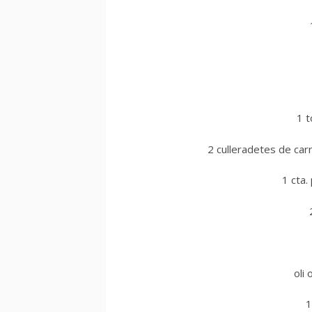
1 
2 culleradetes de car
1 cta.
oli 
1