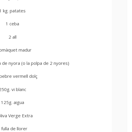
1 kg. patates
1 ceba
2 all
tomàquet madur
n de nyora (o la polpa de 2 nyores)
 pebre vermell dolç
250g. vi blanc
125g. aigua
oliva Verge Extra
 fulla de llorer