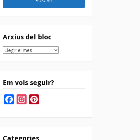
Arxius del bloc
Arxius
del
bloc
Em vols seguir?
Facebook
Instagram
Pinterest
Categories