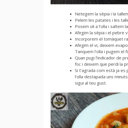
Netegem la sèpia i la talle
Pelem les patates i les tal
Posem oli a l’olla i saltem la
Afegim la sèpia i el pebre 
Incorporem el tomàquet ratl
Afegim el vi, deixem evaporar
Tanquem l’olla i pugem el f
Quan pugi l’indicador de p
foc i deixem que perdi la p
Si t’agrada com està ja es p
l’olla destapada uns minuts
sigui al teu gust.