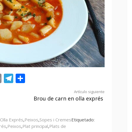
st
tsApp
ail
Print
Telegram
Compartir
Artículo siguiente
Brou de carn en olla exprés
Olla Exprés
,
Peixos
,
Sopes i Cremes
Etiquetado:
rés
,
Peixos
,
Plat principal
,
Plats de