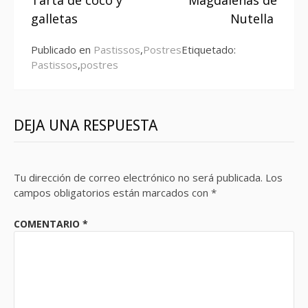
Tarta de coco y
Magdalenas de
leyendo
galletas
Nutella
Publicado en
Pastissos
,
Postres
Etiquetado:
Pastissos
,
postres
DEJA UNA RESPUESTA
Tu dirección de correo electrónico no será publicada.
Los
campos obligatorios están marcados con
*
COMENTARIO
*