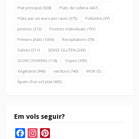
Plat principal
(928)
Plats de cullera
(447)
Plats per un euro per ració
(375)
Pollastre
(97)
postres
(312)
Postres individuals
(191)
Primers plats
(1056)
Recopilatoris
(59)
Salses
(311)
SENSE GLUTEN
(243)
SLOW COOKING
(114)
Sopes
(395)
Vegetarià
(946)
verdura
(740)
WOK
(5)
Àpats d'un sol plat
(465)
Em vols seguir?
Facebook
Instagram
Pinterest