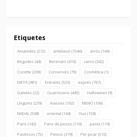
Etiquetes
Amanides
(272)
antelació
(1540)
arròs
(144)
Begudes
(44)
Berenars
(410)
carns
(342)
Cocotte
(209)
Conserves
(79)
Cosmètica
(1)
DIETA
(981)
Entrants
(533)
exprés
(767)
Galetes
(22)
Guarnicions
(445)
Halloween
(9)
Llegums
(239)
masses
(192)
MENÚ
(106)
NADAL
(508)
oriental
(144)
Ous
(158)
Pans
(142)
Pans de pessic
(110)
pasta
(119)
Pastissos
(75)
Peixos
(379)
Per picar
(510)