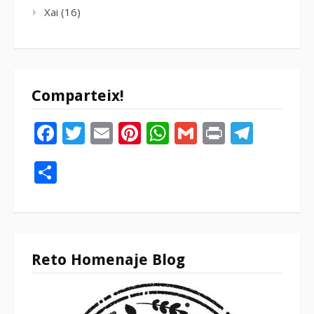
Xai
(16)
Comparteix!
Facebook
Twitter
Email
Pinterest
WhatsApp
Gmail
Print
Tele
Compartir
Reto Homenaje Blog