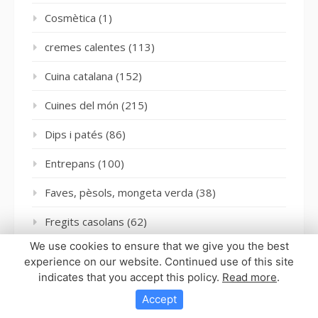
Cosmètica
(1)
cremes calentes
(113)
Cuina catalana
(152)
Cuines del món
(215)
Dips i patés
(86)
Entrepans
(100)
Faves, pèsols, mongeta verda
(38)
Fregits casolans
(62)
We use cookies to ensure that we give you the best
Galetes
(23)
experience on our website. Continued use of this site
indicates that you accept this policy.
Read more
.
Guisats i potatges
(71)
Accept
Llegums
(204)