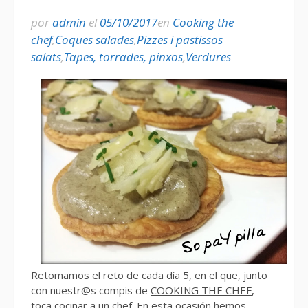
por
admin
el
05/10/2017
en
Cooking the
chef
,
Coques salades
,
Pizzes i pastissos
salats
,
Tapes, torrades, pinxos
,
Verdures
Retomamos el reto de cada día 5, en el que, junto
con nuestr@s compis de
COOKING THE CHEF
,
toca cocinar a un chef. En esta ocasión hemos