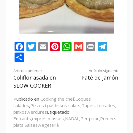
Facebook
Twitter
Email
Pinterest
WhatsApp
Gmail
Print
Tele
Compartir
Seguir
Artículo anterior
Artículo siguiente
Coliflor asada en
Paté de jamón
leyendo
SLOW COOKER
Publicado en
Cooking the chef
,
Coques
salades
,
Pizzes i pastissos salats
,
Tapes, torrades,
pinxos
,
Verdures
Etiquetado:
Entrants
,
exprés
,
masses
,
NADAL
,
Per picar
,
Primers
plats
,
Salses
,
Vegetarià